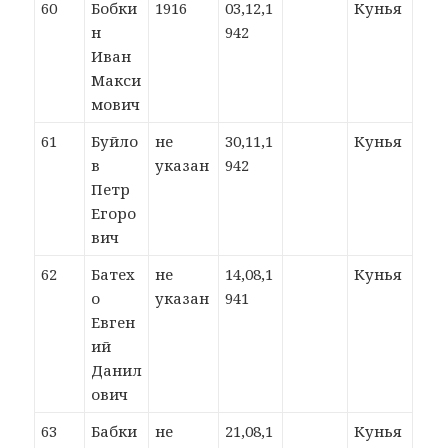
60
Бобки
1916
03,12,1
Кунья
н
942
Иван
Макси
мович
61
Буйло
не
30,11,1
Кунья
в
указан
942
Петр
Егоро
вич
62
Батех
не
14,08,1
Кунья
о
указан
941
Евген
ий
Данил
ович
63
Бабки
не
21,08,1
Кунья