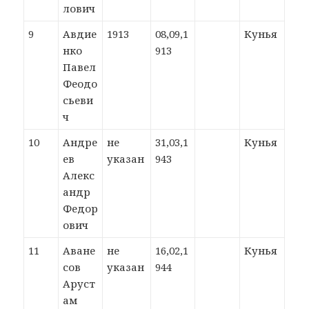
лович
9
Авдие
1913
08,09,1
Кунья
нко
913
Павел
Феодо
сьеви
ч
10
Андре
не
31,03,1
Кунья
ев
указан
943
Алекс
андр
Федор
ович
11
Аване
не
16,02,1
Кунья
сов
указан
944
Аруст
ам