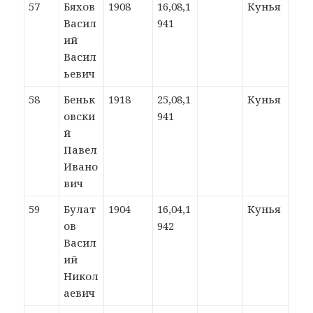
57
Бяхов
1908
16,08,1
Кунья
Васил
941
ий
Васил
ьевич
58
Беньк
1918
25,08,1
Кунья
овски
941
й
Павел
Ивано
вич
59
Булат
1904
16,04,1
Кунья
ов
942
Васил
ий
Никол
аевич