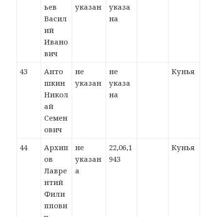
ьев
указан
указа
Васил
на
ий
Ивано
вич
43
Анто
не
не
Кунья
шкин
указан
указа
Никол
на
ай
Семен
ович
44
Архип
не
22,06,1
Кунья
ов
указан
943
Лавре
а
нтий
Фили
ппови