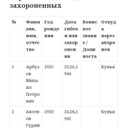
захороненных
№
Фами
Год
Дата
Воинс
Откуд
лия,
рожде
гибел
кое
а
имя,
ния
и или
звани
перез
отчес
захор
е /
ахоро
тво
онен
Долж
нен
ия
ность
1
Арбуз
1925
25,01,1
Кунья
ов
944
Миха
ил
Петро
вич
2
Аксен
1920
24,04,1
Кунья
ов
942
Гурий