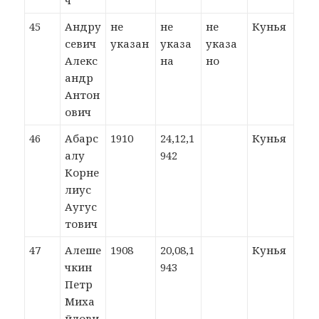
ч
45
Андру
не
не
не
Кунья
севич
указан
указа
указа
Алекс
на
но
андр
Антон
ович
46
Абарс
1910
24,12,1
Кунья
алу
942
Корне
лиус
Аугус
тович
47
Алеше
1908
20,08,1
Кунья
чкин
943
Петр
Миха
йлови