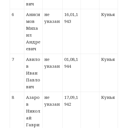
вич
6
Аниси
не
16,01,1
Кунья
мов
указан
943
Миха
ил
Андре
евич
7
Авило
не
01,08,1
Кунья
в
указан
944
Иван
Павло
вич
8
Азаро
не
17,09,1
Кунья
в
указан
942
Никол
ай
Гаври