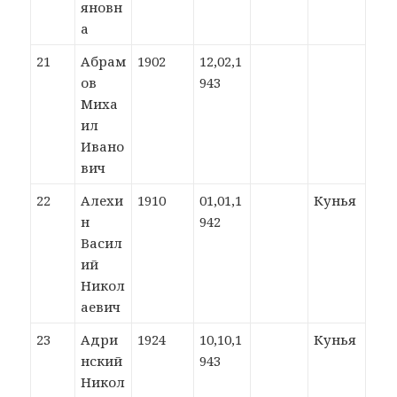
яновн
а
21
Абрам
1902
12,02,1
ов
943
Миха
ил
Ивано
вич
22
Алехи
1910
01,01,1
Кунья
н
942
Васил
ий
Никол
аевич
23
Адри
1924
10,10,1
Кунья
нский
943
Никол