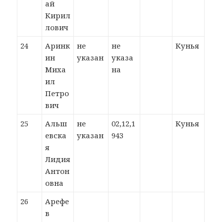
ай
Кирил
лович
24
Аринк
не
не
Кунья
ин
указан
указа
Миха
на
ил
Петро
вич
25
Альш
не
02,12,1
Кунья
евска
указан
943
я
Лидия
Антон
овна
26
Арефе
в