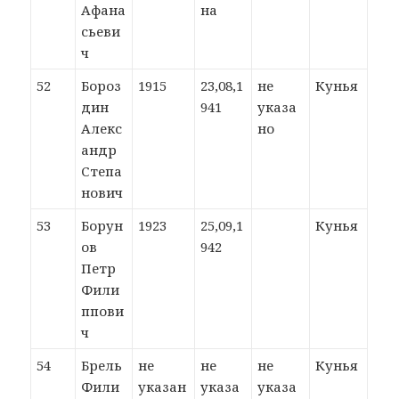
Афана
на
сьеви
ч
52
Бороз
1915
23,08,1
не
Кунья
дин
941
указа
Алекс
но
андр
Степа
нович
53
Борун
1923
25,09,1
Кунья
ов
942
Петр
Фили
ппови
ч
54
Брель
не
не
не
Кунья
Фили
указан
указа
указа