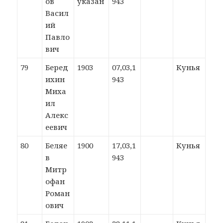
ов
указан
943
Васил
ий
Павло
вич
79
Беред
1903
07,03,1
Кунья
ихин
943
Миха
ил
Алекс
еевич
80
Беляе
1900
17,03,1
Кунья
в
943
Митр
офан
Роман
ович