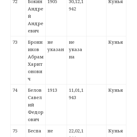
72
Бокин
1905
30,12,1
Кунья
Андре
942
й
Андре
евич
73
Бронн
не
не
Кунья
иков
указан
указа
Абрам
на
Харит
онови
ч
74
Белов
1913
11,01,1
Кунья
Савел
943
ий
Федор
ович
75
Беспа
не
22,02,1
Кунья