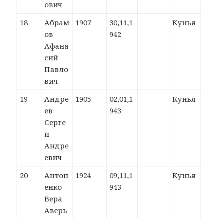
ович
18
Абрам
1907
30,11,1
Кунья
ов
942
Афана
сий
Павло
вич
19
Андре
1905
02,01,1
Кунья
ев
943
Серге
й
Андре
евич
20
Антон
1924
09,11,1
Кунья
енко
943
Вера
Аверь