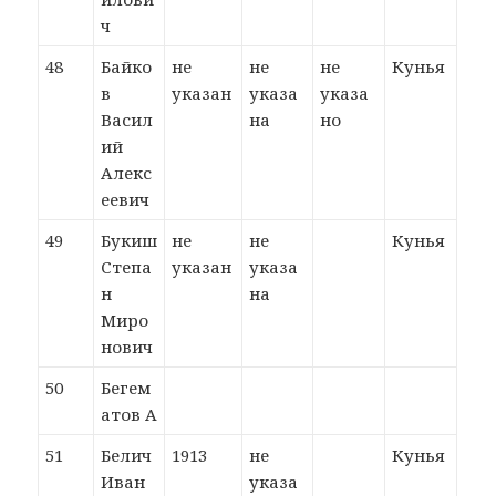
ч
48
Байко
не
не
не
Кунья
в
указан
указа
указа
Васил
на
но
ий
Алекс
еевич
49
Букиш
не
не
Кунья
Степа
указан
указа
н
на
Миро
нович
50
Бегем
атов А
51
Белич
1913
не
Кунья
Иван
указа