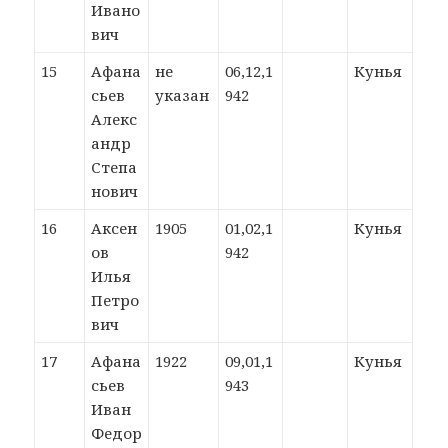
Ивано
вич
15
Афана
не
06,12,1
Кунья
сьев
указан
942
Алекс
андр
Степа
нович
16
Аксен
1905
01,02,1
Кунья
ов
942
Илья
Петро
вич
17
Афана
1922
09,01,1
Кунья
сьев
943
Иван
Федор