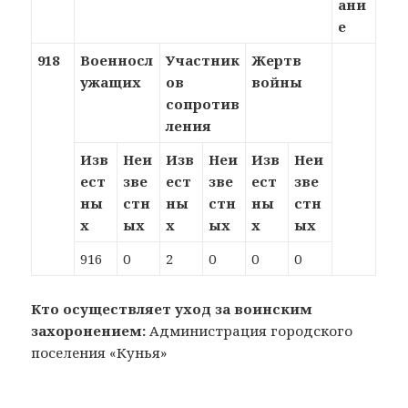
ани
е
918
Военносл
Участник
Жертв
ужащих
ов
войны
сопротив
ления
Изв
Неи
Изв
Неи
Изв
Неи
ест
зве
ест
зве
ест
зве
ны
стн
ны
стн
ны
стн
х
ых
х
ых
х
ых
916
0
2
0
0
0
Кто осуществляет уход за воинским
захоронением:
Администрация городского
поселения «Кунья»