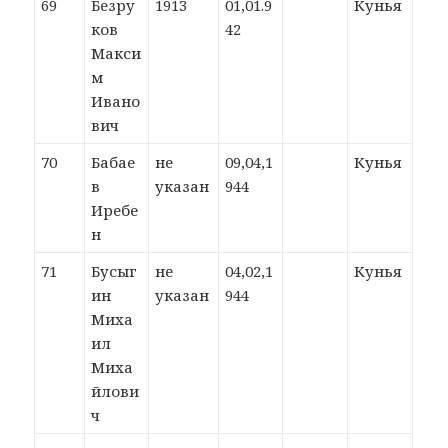
69
Безру
1913
01,01.9
Кунья
ков
42
Макси
м
Ивано
вич
70
Бабае
не
09,04,1
Кунья
в
указан
944
Иребе
н
71
Бусыг
не
04,02,1
Кунья
ин
указан
944
Миха
ил
Миха
йлови
ч