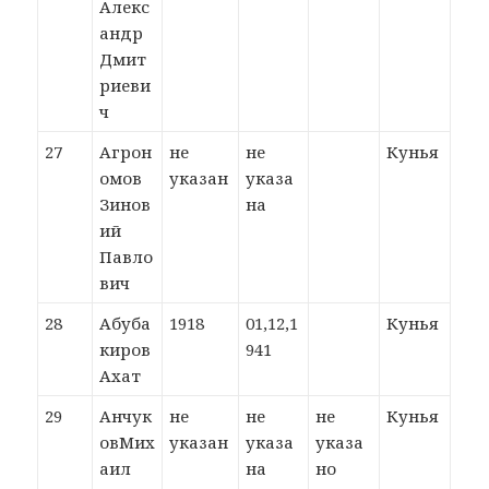
Алекс
андр
Дмит
риеви
ч
27
Агрон
не
не
Кунья
омов
указан
указа
Зинов
на
ий
Павло
вич
28
Абуба
1918
01,12,1
Кунья
киров
941
Ахат
29
Анчук
не
не
не
Кунья
овМих
указан
указа
указа
аил
на
но