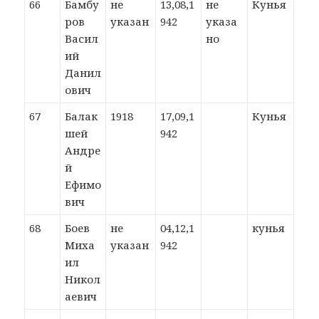
66
Бамбу
не
13,08,1
не
Кунья
ров
указан
942
указа
Васил
но
ий
Данил
ович
67
Балак
1918
17,09,1
Кунья
шей
942
Андре
й
Ефимо
вич
68
Боев
не
04,12,1
кунья
Миха
указан
942
ил
Никол
аевич