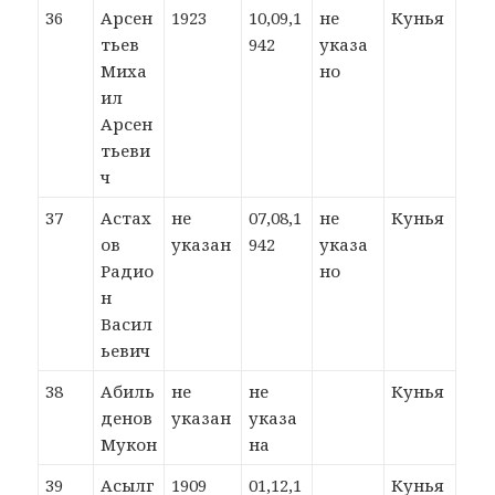
36
Арсен
1923
10,09,1
не
Кунья
тьев
942
указа
Миха
но
ил
Арсен
тьеви
ч
37
Астах
не
07,08,1
не
Кунья
ов
указан
942
указа
Радио
но
н
Васил
ьевич
38
Абиль
не
не
Кунья
денов
указан
указа
Мукон
на
39
Асылг
1909
01,12,1
Кунья