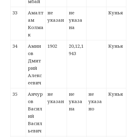
мбай
33
Амалт
не
не
Кунья
ам
указан
указа
Колма
на
к
34
Амин
1902
20,12,1
Кунья
ов
943
Дмит
рий
Алекс
еевич
35
Анчур
не
не
не
Кунья
ов
указан
указа
указа
Васил
на
но
ий
Васил
ьевич