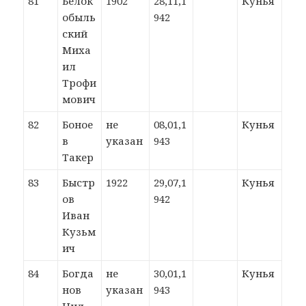
81
Белок
1902
28,11,1
Кунья
обыль
942
ский
Миха
ил
Трофи
мович
82
Боное
не
08,01,1
Кунья
в
указан
943
Такер
83
Быстр
1922
29,07,1
Кунья
ов
942
Иван
Кузьм
ич
84
Богда
не
30,01,1
Кунья
нов
указан
943