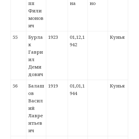
пп
на
но
Фили
монов
ич
55
Бурла
1923
01,12,1
Кунья
к
942
Гаври
ил
Деми
дович
56
Балаш
1919
01,01,1
Кунья
ов
944
Васил
ий
Лавре
нтьев
ич