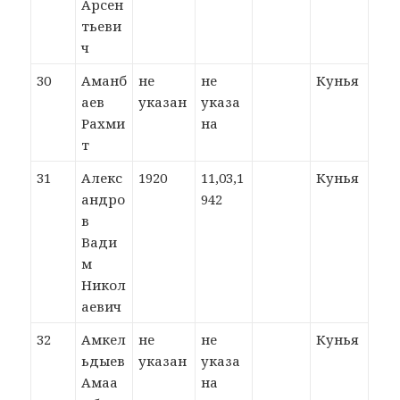
Арсен
тьеви
ч
30
Аманб
не
не
Кунья
аев
указан
указа
Рахми
на
т
31
Алекс
1920
11,03,1
Кунья
андро
942
в
Вади
м
Никол
аевич
32
Амкел
не
не
Кунья
ьдыев
указан
указа
Амаа
на