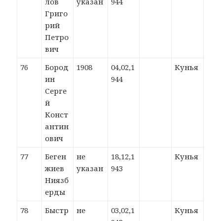
лов
указан
944
Григо
рий
Петро
вич
76
Бород
1908
04,02,1
Кунья
ин
944
Серге
й
Конст
антин
ович
77
Беген
не
18,12,1
Кунья
жиев
указан
943
Ниязб
ерды
78
Быстр
не
03,02,1
Кунья