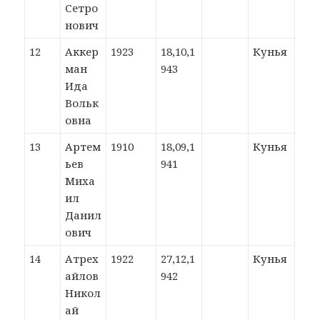
Сетро
нович
12
Аккер
1923
18,10,1
Кунья
ман
943
Ида
Вольк
овна
13
Артем
1910
18,09,1
Кунья
ьев
941
Миха
ил
Данил
ович
14
Атрех
1922
27,12,1
Кунья
айлов
942
Никол
ай