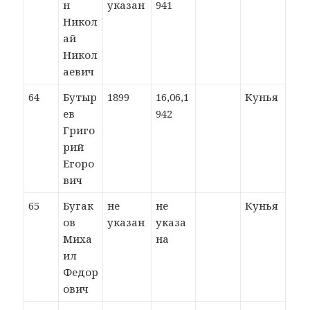
н
указан
941
Никол
ай
Никол
аевич
64
Бутыр
1899
16,06,1
Кунья
ев
942
Григо
рий
Егоро
вич
65
Бугак
не
не
Кунья
ов
указан
указа
Миха
на
ил
Федор
ович