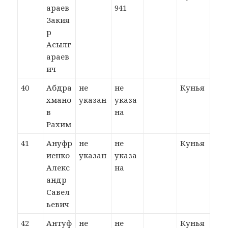
араев
941
Закия
р
Асылг
араев
ич
40
Абдра
не
не
Кунья
хмано
указан
указа
в
на
Рахим
41
Ануфр
не
не
Кунья
иенко
указан
указа
Алекс
на
андр
Савел
ьевич
42
Антуф
не
не
Кунья