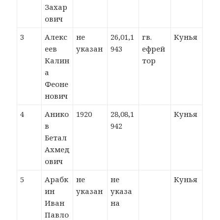
Захар
ович
3
Алекс
не
26,01,1
гв.
Кунья
еев
указан
943
ефрей
Калин
тор
а
Феоне
нович
4
Анико
1920
28,08,1
Кунья
в
942
Бетал
Ахмед
ович
5
Арабк
не
не
Кунья
ин
указан
указа
Иван
на
Павло