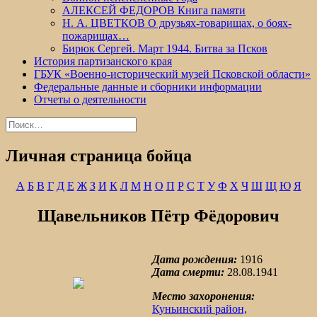
АЛЕКСЕЙ ФЕДОРОВ Книга памяти
Н. А. ЦВЕТКОВ О друзьях-товарищах, о боях-
пожарищах…
Бирюк Сергей. Март 1944. Битва за Псков
История партизанского края
ГБУК «Военно-исторический музей Псковской области»
Федеральные данные и сборники информации
Отчеты о деятельности
Найти:
Личная страница бойца
А
Б
В
Г
Д
Е
Ж
З
И
К
Л
М
Н
О
П
Р
С
Т
У
Ф
Х
Ч
Ш
Щ
Ю
Я
Щавельников Пётр Фёдорович
Дата рождения:
1916
Дата смерти:
28.08.1941
Место захоронения:
Куньинский район,