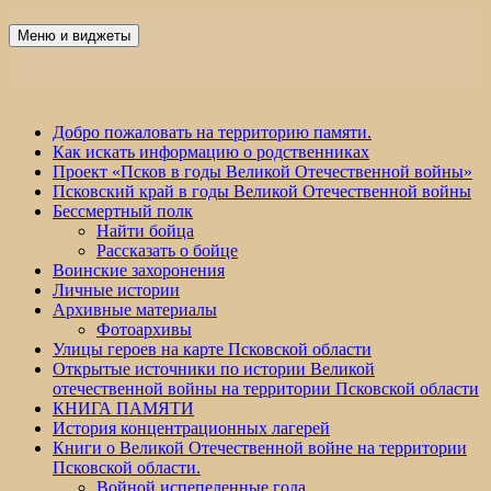
Перейти
к
Меню и виджеты
Победа 60
содержимому
Добро пожаловать на территорию памяти.
Как искать информацию о родственниках
Проект «Псков в годы Великой Отечественной войны»
Псковский край в годы Великой Отечественной войны
Бессмертный полк
Найти бойца
Рассказать о бойце
Воинские захоронения
Личные истории
Архивные материалы
Фотоархивы
Улицы героев на карте Псковской области
Открытые источники по истории Великой
отечественной войны на территории Псковской области
КНИГА ПАМЯТИ
История концентрационных лагерей
Книги о Великой Отечественной войне на территории
Псковской области.
Войной испепеленные года