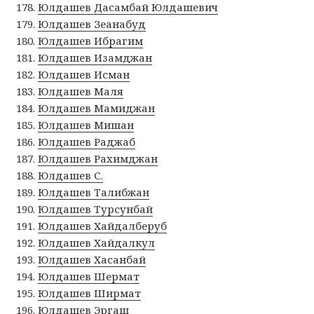
Юлдашев Дасамбай Юлдашевич
Юлдашев Зеанабуд
Юлдашев Ибрагим
Юлдашев Изамджан
Юлдашев Исман
Юлдашев Маля
Юлдашев Мамиджан
Юлдашев Мишан
Юлдашев Раджаб
Юлдашев Рахимджан
Юлдашев С.
Юлдашев Талибжан
Юлдашев Турсунбай
Юлдашев Хайдалберуб
Юлдашев Хайдалкул
Юлдашев Хасанбай
Юлдашев Шермат
Юлдашев Ширмат
Юлдашев Эргаш