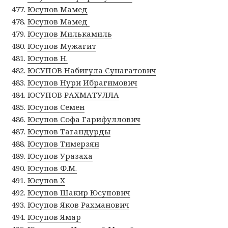
Юсупов Мамед
Юсупов Мамед
Юсупов Милькамиль
Юсупов Мужагит
Юсупов Н.
ЮСУПОВ Набигула Сунагатович
Юсупов Нури Ибрагимович
ЮСУПОВ РАХМАТУЛЛА
Юсупов Семен
Юсупов Софа Гарифуллович
Юсупов Тагандурды
Юсупов Тимерзян
Юсупов Уразаха
Юсупов Ф.М.
Юсупов Х
Юсупов Шакир Юсупович
Юсупов Яков Рахманович
Юсупов Ямар