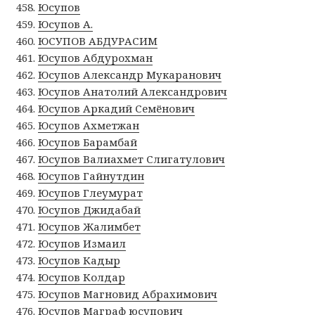
Юсупов
Юсупов А.
ЮСУПОВ АБДУРАСИМ
Юсупов Абдурохман
Юсупов Александр Мукаранович
Юсупов Анатолий Александрович
Юсупов Аркадий Семёнович
Юсупов Ахметжан
Юсупов Барамбай
Юсупов Валиахмет Слигатулович
Юсупов Гайнутдин
Юсупов Глеумурат
Юсупов Джидабай
Юсупов Жалимбет
Юсупов Измаил
Юсупов Кадыр
Юсупов Колдар
Юсупов Магновид Абрахимович
Юсупов Маграф юсупович