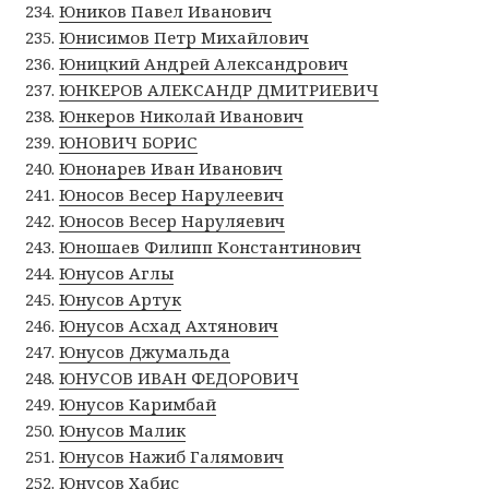
Юников Павел Иванович
Юнисимов Петр Михайлович
Юницкий Андрей Александрович
ЮНКЕРОВ АЛЕКСАНДР ДМИТРИЕВИЧ
Юнкеров Николай Иванович
ЮНОВИЧ БОРИС
Юнонарев Иван Иванович
Юносов Весер Нарулеевич
Юносов Весер Наруляевич
Юношаев Филипп Константинович
Юнусов Аглы
Юнусов Артук
Юнусов Асхад Ахтянович
Юнусов Джумальда
ЮНУСОВ ИВАН ФЕДОРОВИЧ
Юнусов Каримбай
Юнусов Малик
Юнусов Нажиб Галямович
Юнусов Хабис