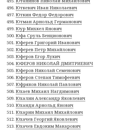
Ютанинов Николай Михайлович
Юткевич Иван Николаевич
Юткин Федор Федорович
Ютман Арнольд Германович
Юур Михкел Янович
Юфа Сруль Бенционович
Юферев Григорий Иванович
Юферев Петр Михайлович
Юферов Егор Лукич
ЮФЕРОВ НИКОЛАЙ ДМИТРИЕВИЧ
Юферов Николай Семенович
Юферов Степан Тимофеевич
Юфряков Николай Павлович
Юхаев Михаил Нагдимович
Юхалин Александр Яковлевич
Юханди Арнольд Янович
Юхарин Михаил Михайлович
Юхачев Георгий Яковлевич
Юхачев Евдоким Макарович