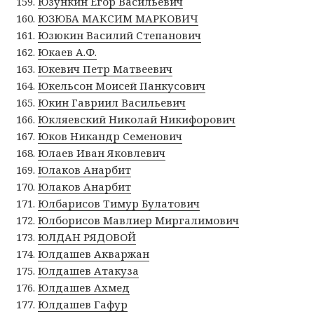
Юзункин Егор Васильевич
ЮЗЮБА МАКСИМ МАРКОВИЧ
Юзюкин Василий Степанович
Юкаев А.Ф.
Юкевич Петр Матвеевич
Юкельсон Моисей Панкусович
Юкин Гавриил Васильевич
Юкляевский Николай Никифорович
Юков Никандр Семенович
Юлаев Иван Яковлевич
Юлаков Анарбит
Юлаков Анарбит
Юлбарисов Тимур Булатович
Юлборисов Мавлиер Миргалимович
ЮЛДАН РЯДОВОЙ
Юлдашев Акваржан
Юлдашев Атакуза
Юлдашев Ахмед
Юлдашев Гафур