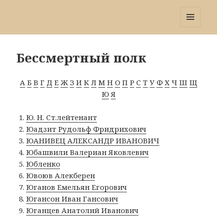
Победа 60
МЕНЮ
И
ВИДЖЕТЫ
Бессмертный полк
А
Б
В
Г
Д
Е
Ж
З
И
К
Л
М
Н
О
П
Р
С
Т
У
Ф
Х
Ч
Ш
Щ
Ю
Я
Ю. Н. Ст.лейтенант
Юадзит Рудольф Фридрихович
ЮАНИВЕЦ АЛЕКСАНДР ИВАНОВИЧ
Юбашвили Валериан Яковлевич
Юбленко
Ювоюв Алекберен
Юганов Емельян Егорович
Югансон Иван Гансович
Юганцев Анатолий Иванович