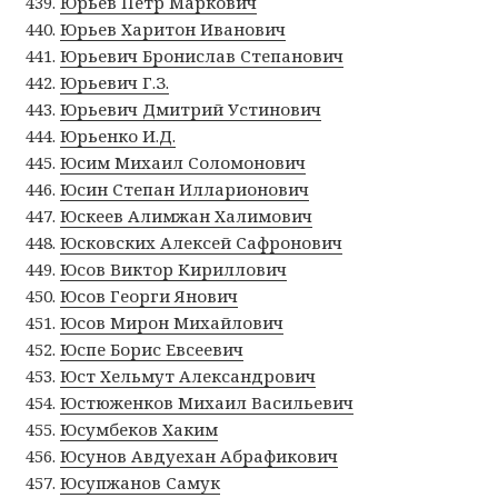
Юрьев Петр Маркович
Юрьев Харитон Иванович
Юрьевич Бронислав Степанович
Юрьевич Г.З.
Юрьевич Дмитрий Устинович
Юрьенко И.Д.
Юсим Михаил Соломонович
Юсин Степан Илларионович
Юскеев Алимжан Халимович
Юсковских Алексей Сафронович
Юсов Виктор Кириллович
Юсов Георги Янович
Юсов Мирон Михайлович
Юспе Борис Евсеевич
Юст Хельмут Александрович
Юстюженков Михаил Васильевич
Юсумбеков Хаким
Юсунов Авдуехан Абрафикович
Юсупжанов Самук