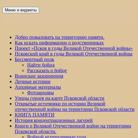
Перейти
к
Меню и виджеты
Победа 60
содержимому
Добро пожаловать на территорию памяти.
Как искать информацию о родственниках
Проект «Псков в годы Великой Отечественной войны»
Псковский край в годы Великой Отечественной войны
Бессмертный полк
Найти бойца
Рассказать о бойце
Воинские захоронения
Личные истории
Архивные материалы
Фотоархивы
Улицы героев на карте Псковской области
Открытые источники по истории Великой
отечественной войны на территории Псковской области
КНИГА ПАМЯТИ
История концентрационных лагерей
Книги о Великой Отечественной войне на территории
Псковской области.
Войной испепеленные года