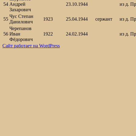
54
Андрей
23.10.1944
из д. П
Захарович
Чус Степан
55
1923
25.04.1944
сержант
из д. П
Данилович
Черепанов
56
Иван
1922
24.02.1944
из д. П
Фёдорович
Сайт работает на WordPress