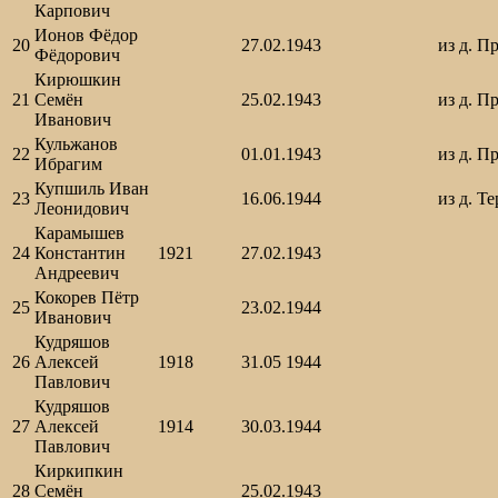
Карпович
Ионов Фёдор
20
27.02.1943
из д. П
Фёдорович
Кирюшкин
21
Семён
25.02.1943
из д. П
Иванович
Кульжанов
22
01.01.1943
из д. П
Ибрагим
Купшиль Иван
23
16.06.1944
из д. Т
Леонидович
Карамышев
24
Константин
1921
27.02.1943
Андреевич
Кокорев Пётр
25
23.02.1944
Иванович
Кудряшов
26
Алексей
1918
31.05 1944
Павлович
Кудряшов
27
Алексей
1914
30.03.1944
Павлович
Киркипкин
28
Семён
25.02.1943