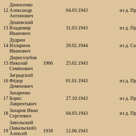
Динисенко
12
Александр
04.03.1943
из д. П
Антонович
Дешевский
13
Владимир
31.03.1943
из д. П
Иванович
Дудрин
14
Илларион
29.02.1944
из д. С
Иванович
Диригозубов
15
Николай
1906
25.02.1943
Семёнович
Заградский
16
Фёдор
01.01.1943
из д. П
Деменович
Захаренко
17
Борис
27.10.1943
из д. П
Лаврентьвич
Захаров Иван
18
04.03.1943
из д. П
Сергеевич
Завольский
(Завальский)
19
1918
12.06.1943
Алексей