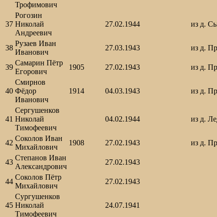
Трофимович
Рогозин
37
Николай
27.02.1944
из д. С
Андреевич
Рузаев Иван
38
27.03.1943
из д. П
Иванович
Самарин Пётр
39
1905
27.02.1943
из д. П
Егорович
Смирнов
40
Фёдор
1914
04.03.1943
из д. П
Иванович
Сергушенков
41
Николай
04.02.1944
из д. Л
Тимофеевич
Соколов Иван
42
1908
27.02.1943
из д. П
Михайлович
Степанов Иван
43
27.02.1943
Александрович
Соколов Пётр
44
27.02.1943
Михайлович
Сургушенков
45
Николай
24.07.1941
Тимофеевич