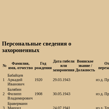
Персональные сведения о
захороненных
Дата гибели
Воинское
Фамилия,
Год
От
№
или
звание /
имя, отчество
рождения
перез
захоронения
Должность
Бабайцев
1
Аркадий
1920
29.03.1943
из д. П
Иванович
Балябин
2
Филипп
1908
30.05.1943
из д. П
Владимирович
Браверманн
3
Мануил
24.07.1941
из д. Т