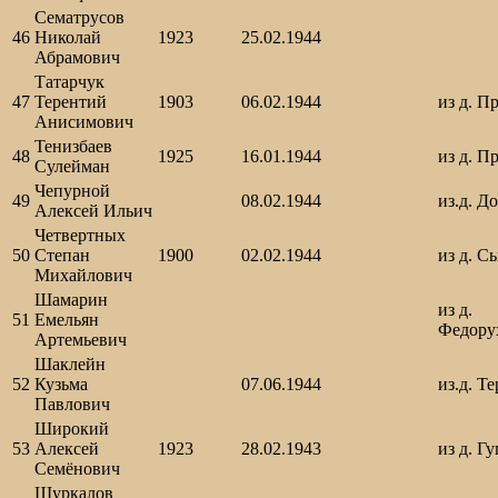
Сематрусов
46
Николай
1923
25.02.1944
Абрамович
Татарчук
47
Терентий
1903
06.02.1944
из д. П
Анисимович
Тенизбаев
48
1925
16.01.1944
из д. П
Сулейман
Чепурной
49
08.02.1944
из.д. Д
Алексей Ильич
Четвертных
50
Степан
1900
02.02.1944
из д. С
Михайлович
Шамарин
из д.
51
Емельян
Федору
Артемьевич
Шаклейн
52
Кузьма
07.06.1944
из.д. Т
Павлович
Широкий
53
Алексей
1923
28.02.1943
из д. Г
Семёнович
Шуркалов