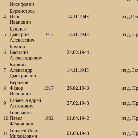
Иосифович
Бурмистров
4
Иван
14.11.1943
из.д.Ге
Иванович
Бушнев
5
Дмитрий
1913
14.11.1943
из д. П
Алексеевич
Брунов
6
Василий
24.02.1944
Александрович
Вдовин
7
Александр
14.11.1943
из д. З
Дмитриевич
Вершков
8
Фёдор
1917
26.02.1943
из д. П
Иванович
Габаев Андрей
9
27.02.1943
из д. П
Антонович
Голованов
10
Павел
1902
01.04.1942
из д. П
Фёдорович
Гордеев Иван
11
01.03.1943
из д. П
Михайловмч