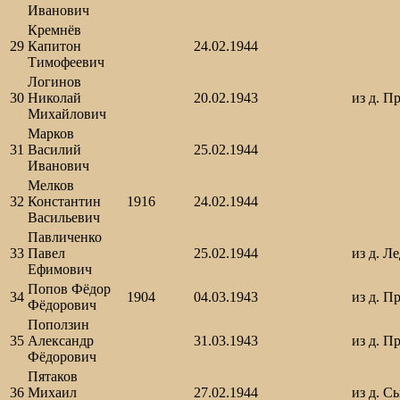
Иванович
Кремнёв
29
Капитон
24.02.1944
Тимофеевич
Логинов
30
Николай
20.02.1943
из д. П
Михайлович
Марков
31
Василий
25.02.1944
Иванович
Мелков
32
Константин
1916
24.02.1944
Васильевич
Павличенко
33
Павел
25.02.1944
из д. Л
Ефимович
Попов Фёдор
34
1904
04.03.1943
из д. П
Фёдорович
Поползин
35
Александр
31.03.1943
из д. П
Фёдорович
Пятаков
36
Михаил
27.02.1944
из д. С