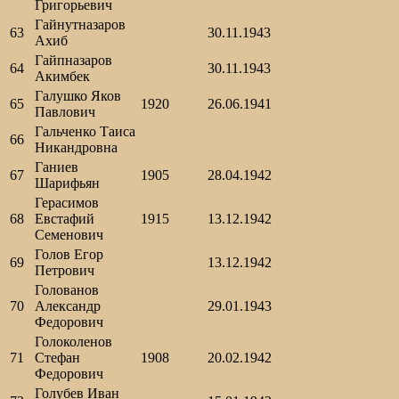
Григорьевич
Гайнутназаров
63
30.11.1943
Ахиб
Гайпназаров
64
30.11.1943
Акимбек
Галушко Яков
65
1920
26.06.1941
Павлович
Гальченко Таиса
66
Никандровна
Ганиев
67
1905
28.04.1942
Шарифьян
Герасимов
68
Евстафий
1915
13.12.1942
Семенович
Голов Егор
69
13.12.1942
Петрович
Голованов
70
Александр
29.01.1943
Федорович
Голоколенов
71
Стефан
1908
20.02.1942
Федорович
Голубев Иван