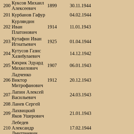
Куксов Михаил
200
1899
30.11.1944
Алексеевич
201
Курбанов Гафур
04.02.1944
Курляндин
202
Иван
1914
11.01.1943
Платонович
Кутафин Иван
203
1925
01.04.1944
Игнатьевич
Кутусов Газис
204
14.12.1942
Хазибулаевич
Кяхрик Эдуард
205
1907
06.01.1943
Михкелович
Ладченко
206
Виктор
1912
20.12.1943
Митрофанович
Лапин Алексей
207
24.03.1943
Васильевич
208
Ланев Сергей
Лахвицкий
209
21.01.1943
Яков Ушерович
Лебедев
210
Александр
17.02.1944
Дмитриевич