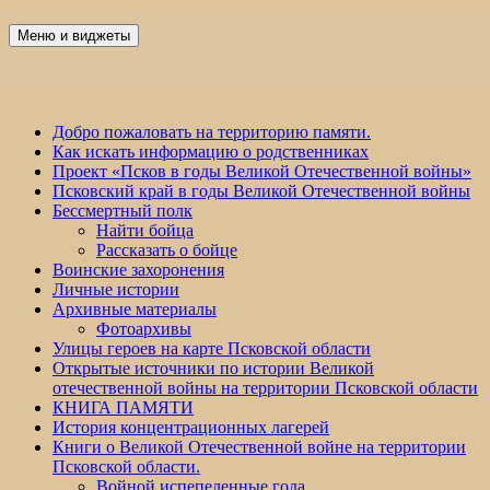
Перейти
к
Меню и виджеты
Победа 60
содержимому
Добро пожаловать на территорию памяти.
Как искать информацию о родственниках
Проект «Псков в годы Великой Отечественной войны»
Псковский край в годы Великой Отечественной войны
Бессмертный полк
Найти бойца
Рассказать о бойце
Воинские захоронения
Личные истории
Архивные материалы
Фотоархивы
Улицы героев на карте Псковской области
Открытые источники по истории Великой
отечественной войны на территории Псковской области
КНИГА ПАМЯТИ
История концентрационных лагерей
Книги о Великой Отечественной войне на территории
Псковской области.
Войной испепеленные года