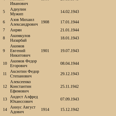
Иванович
Адиулин
5
14.02.1943
Мужип
Азов Михаил
6
1908
17.01.1944
Александрович
7
Аирян
21.01.1944
Акимкулов
8
18.01.1943
Назарбай
Акимов
9
Евгений
1901
19.07.1943
Никитович
Акимов Федор
10
08.04.1944
Егорович
Аксютин Федор
11
29.12.1943
Степанович
Алексеенко
12
Константин
25.11.1942
Ефимович
Андест Алфред
13
07.09.1943
Юханссович
Аннус Август
14
1914
15.12.1942
Адович