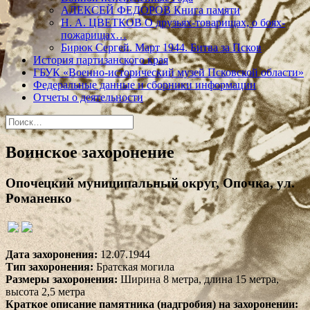
АЛЕКСЕЙ ФЕДОРОВ Книга памяти
Н. А. ЦВЕТКОВ О друзьях-товарищах, о боях-
пожарищах…
Бирюк Сергей. Март 1944. Битва за Псков
История партизанского края
ГБУК «Военно-исторический музей Псковской области»
Федеральные данные и сборники информации
Отчеты о деятельности
Найти:
Воинское захоронение
Опочецкий муниципальный округ, Опочка, ул.
Романенко
Дата захоронения:
12.07.1944
Тип захоронения:
Братская могила
Размеры захоронения:
Ширина 8 метра, длина 15 метра,
высота 2,5 метра
Краткое описание памятника (надгробия) на захоронении: