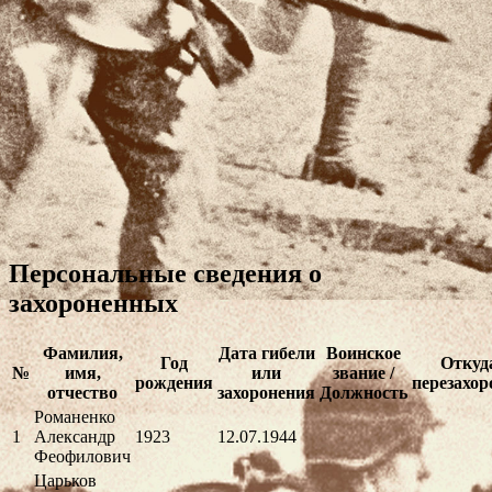
Персональные сведения о
захороненных
Фамилия,
Дата гибели
Воинское
Год
Откуд
№
имя,
или
звание /
рождения
перезахор
отчество
захоронения
Должность
Романенко
1
Александр
1923
12.07.1944
Феофилович
Царьков