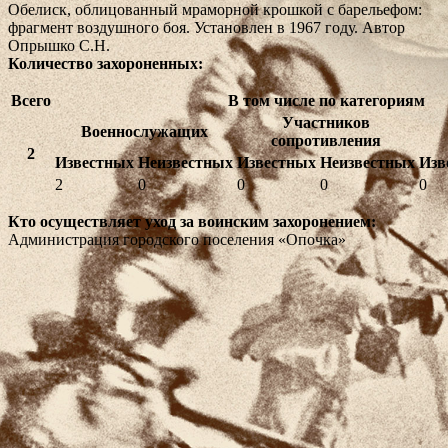
Обелиск, облицованный мраморной крошкой с барельефом:
фрагмент воздушного боя. Установлен в 1967 году. Автор
Опрышко С.Н.
Количество захороненных:
Всего
В том числе по категориям
Участников
Военнослужащих
сопротивления
2
Известных
Неизвестных
Известных
Неизвестных
Изв
2
0
0
0
0
Кто осуществляет уход за воинским захоронением:
Администрация городского поселения «Опочка»