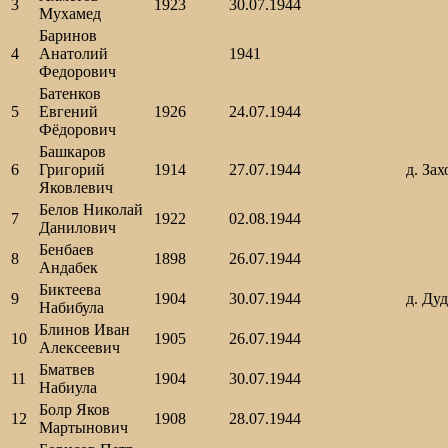
3
1923
30.07.1944
Мухамед
Баринов
4
Анатолий
1941
Федорович
Батенков
5
Евгений
1926
24.07.1944
Фёдорович
Башкаров
6
Григорий
1914
27.07.1944
д. Зах
Яковлевич
Белов Николай
7
1922
02.08.1944
Данилович
Бенбаев
8
1898
26.07.1944
Андабек
Биктеева
9
1904
30.07.1944
д. Ду
Набибула
Блинов Иван
10
1905
26.07.1944
Алексеевич
Бматвев
11
1904
30.07.1944
Набиула
Болр Яков
12
1908
28.07.1944
Мартынович