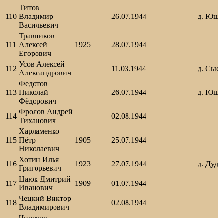
Титов
110
Владимир
26.07.1944
д. Ю
Васильевич
Травников
111
Алексей
1925
28.07.1944
Егорович
Усов Алексей
112
11.03.1944
д. Сы
Александрович
Федотов
113
Николай
26.07.1944
д. Ю
Фёдорович
Фролов Андрей
114
02.08.1944
Тиханович
Харламенко
115
Пётр
1905
25.07.1944
Николаевич
Хотин Илья
116
1923
27.07.1944
д. Ду
Григорьевич
Цаюк Дмитрий
117
1909
01.07.1944
Иванович
Чецкий Виктор
118
02.08.1944
Владимирович
Чироков