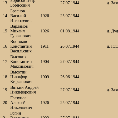
Борисов Петр
13
27.07.1944
д. Зах
Борисович
Бреснов
14
Василий
1926
25.07.1944
Игнатьевич
Варламов
15
Михаил
1926
01.08.1944
д. Ду
Гурьянович
Востоков
16
Константин
1911
26.07.1944
д. Юш
Васильевич
Высоких
17
Константин
1904
27.07.1944
Максимович
Высотин
18
Никифор
1909
26.06.1944
Кирсанович
Вяткин Андрей
19
27.07.1944
д. Зах
Никифорович
Глазунов
20
Алексей
1926
25.07.1944
Николаевич
Гогин
21
Владимир
1923
27.07.1944