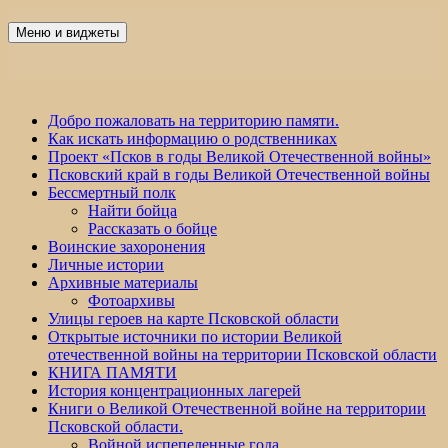
Перейти
к
Меню и виджеты
Победа 60
содержимому
Добро пожаловать на территорию памяти.
Как искать информацию о родственниках
Проект «Псков в годы Великой Отечественной войны»
Псковский край в годы Великой Отечественной войны
Бессмертный полк
Найти бойца
Рассказать о бойце
Воинские захоронения
Личные истории
Архивные материалы
Фотоархивы
Улицы героев на карте Псковской области
Открытые источники по истории Великой
отечественной войны на территории Псковской области
КНИГА ПАМЯТИ
История концентрационных лагерей
Книги о Великой Отечественной войне на территории
Псковской области.
Войной испепеленные года