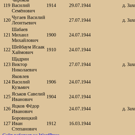
119
Василий
1914
29.07.1944
д. Зах
Семёнович
Чугаев Василий
120
27.07.1944
д. Зах
Леонтьевич
Шабаев
121
Михаил
1900
24.07.1944
Михайлович
Шейбаум Исаак
122
1910
24.07.1944
Хаймович
Щадрин
123
Виктор
27.07.1944
д. Зах
Николаевич
Яковлев
124
Василий
1906
24.07.1944
Кузьмич
Яськов Савелий
125
1904
24.07.1944
Иванович
Яцков Фёдор
126
24.07.1944
д. Зах
Иванович
Боровицкий
127
Иван
1912
16.03.1944
Степанович