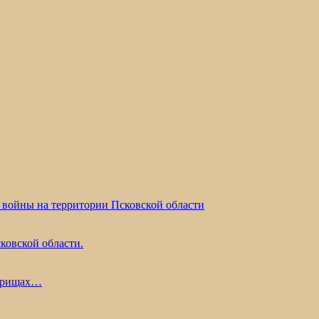
 войны на территории Псковской области
ковской области.
жарищах…