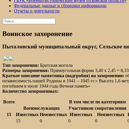
ГБУК «Военно-исторический музей Псковской области»
Федеральные данные и сборники информации
Отчеты о деятельности
Найти:
Воинское захоронение
Пыталовский муниципальный округ, Сельское по
Тип захоронения:
Братская могила
Размеры захоронения:
Прямоугольная форма 3,40 х 2,45 = 8,3
Краткое описание памятника (надгробия) на захоронении:
об
независимость нашей Родины в 1941 – 1945 гг.» Высота 1,6 ме
погибшим в июле 1944 года Вечная память»
Количество захороненных:
Всего
В том числе по категориям
Военнослужащих
Участников сопротивления
15
Известных
Неизвестных
Известных
Неизвестных
15
0
0
0