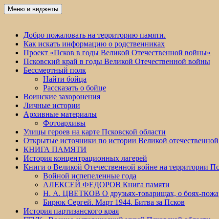
Перейти
Меню и виджеты
Победа 60
к
содержимому
Добро пожаловать на территорию памяти.
Как искать информацию о родственниках
Проект «Псков в годы Великой Отечественной войны»
Псковский край в годы Великой Отечественной войны
Бессмертный полк
Найти бойца
Рассказать о бойце
Воинские захоронения
Личные истории
Архивные материалы
Фотоархивы
Улицы героев на карте Псковской области
Открытые источники по истории Великой отечественной
КНИГА ПАМЯТИ
История концентрационных лагерей
Книги о Великой Отечественной войне на территории Пс
Войной испепеленные года
АЛЕКСЕЙ ФЕДОРОВ Книга памяти
Н. А. ЦВЕТКОВ О друзьях-товарищах, о боях-по
Бирюк Сергей. Март 1944. Битва за Псков
История партизанского края