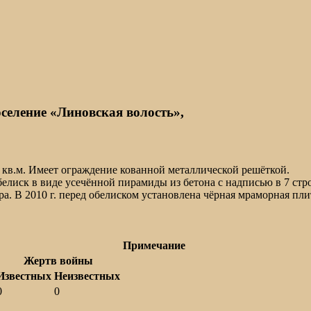
селение «Линовская волость»,
3 кв.м. Имеет ограждение кованной металлической решёткой.
елиск в виде усечённой пирамиды из бетона с надписью в 7 стро
тра. В 2010 г. перед обелиском установлена чёрная мраморная п
Примечание
Жертв войны
Известных
Неизвестных
0
0