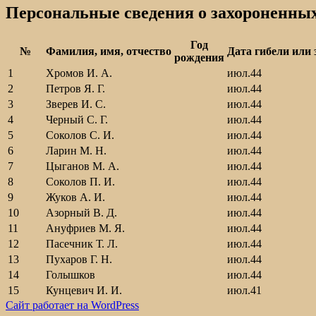
Персональные сведения о захороненны
Год
№
Фамилия, имя, отчество
Дата гибели или 
рождения
1
Хромов И. А.
июл.44
2
Петров Я. Г.
июл.44
3
Зверев И. С.
июл.44
4
Черный С. Г.
июл.44
5
Соколов С. И.
июл.44
6
Ларин М. Н.
июл.44
7
Цыганов М. А.
июл.44
8
Соколов П. И.
июл.44
9
Жуков А. И.
июл.44
10
Азорный В. Д.
июл.44
11
Ануфриев М. Я.
июл.44
12
Пасечник Т. Л.
июл.44
13
Пухаров Г. Н.
июл.44
14
Голышков
июл.44
15
Кунцевич И. И.
июл.41
Сайт работает на WordPress