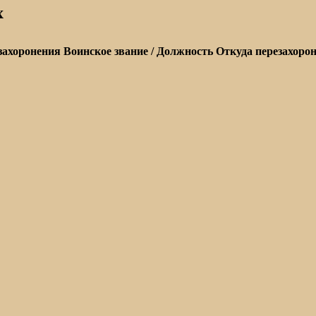
х
захоронения
Воинское звание / Должность
Откуда перезахоро