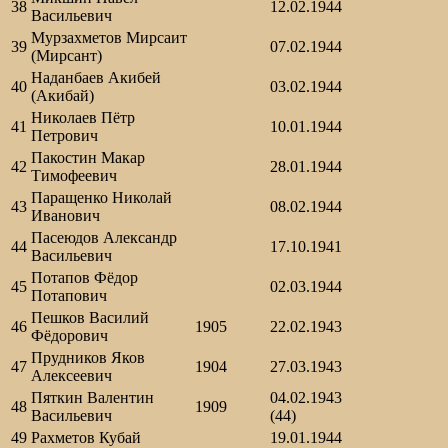
38
12.02.1944
Васильевич
Мурзахметов Мирсаит
39
07.02.1944
(Мирсант)
Наданбаев Акибей
40
03.02.1944
(Акибай)
Николаев Пётр
41
10.01.1944
Петрович
Пакостин Макар
42
28.01.1944
Тимофеевич
Паращенко Николай
43
08.02.1944
Иванович
Пасеюдов Александр
44
17.10.1941
Васильевич
Потапов Фёдор
45
02.03.1944
Потапович
Пешков Василий
46
1905
22.02.1943
Фёдорович
Прудников Яков
47
1904
27.03.1943
Алексеевич
Пяткин Валентин
04.02.1943
48
1909
Васильевич
(44)
49
Рахметов Кубай
19.01.1944