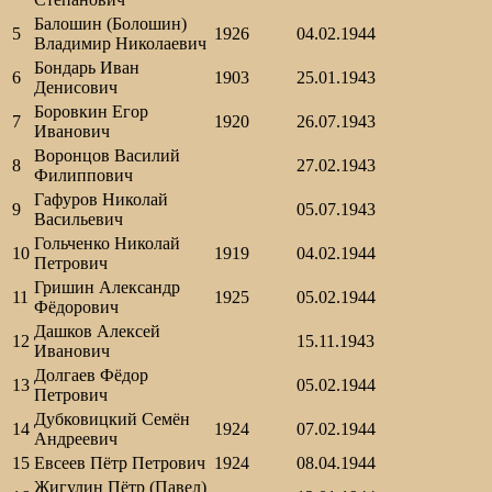
Балошин (Болошин)
5
1926
04.02.1944
Владимир Николаевич
Бондарь Иван
6
1903
25.01.1943
Денисович
Боровкин Егор
7
1920
26.07.1943
Иванович
Воронцов Василий
8
27.02.1943
Филиппович
Гафуров Николай
9
05.07.1943
Васильевич
Гольченко Николай
10
1919
04.02.1944
Петрович
Гришин Александр
11
1925
05.02.1944
Фёдорович
Дашков Алексей
12
15.11.1943
Иванович
Долгаев Фёдор
13
05.02.1944
Петрович
Дубковицкий Семён
14
1924
07.02.1944
Андреевич
15
Евсеев Пётр Петрович
1924
08.04.1944
Жигулин Пётр (Павел)