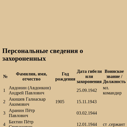
Персональные сведения о
захороненных
Дата гибели
Воинское
Фамилия, имя,
Год
№
или
звание /
отчество
рождения
захоронения
Должность
Авдонин (Авдонкин)
мл.
1
25.09.1942
Андрей Павлович
командир
Акишев Галиаскар
2
1905
15.11.1943
Акимович
Аранин Пётр
3
03.02.1944
Павлович
Бахтин Пётр
4
12.01.1944
ст .сержант
Степанович