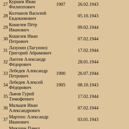
Куршев Иван
27
1907
26.02.1943
Филиппович
Колчанов Василий
28
05.10.1943
Евдокимович
Кошелев Пётр
29
09.02.1944
Иванович
Кошелев Иван
30
07.02.1944
Петрович
Лазунин (Лагунин)
31
17.02.1944
Григорий Абрамович
Лаптев Александр
32
28.01.1944
Фёдорович
Лебедев Александр
33
1900
26.07.1944
Петрович
Лебедев Алексей
34
1905
08.10.1943
Фёдорович
Львов Гурий
35
17.02.1944
Тимофеевич
Мальцев Иван
36
07.02.1944
Александрович
Мартенс Александр
37
03.01.1943
Иванович
Микшин Павел