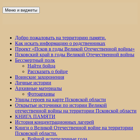
Перейти
к
Меню и виджеты
Победа 60
содержимому
Добро пожаловать на территорию памяти.
Как искать информацию о родственниках
Проект «Псков в годы Великой Отечественной войны»
Псковский край в годы Великой Отечественной войны
Бессмертный полк
Найти бойца
Рассказать о бойце
Воинские захоронения
Личные истории
Архивные материалы
Фотоархивы
Улицы героев на карте Псковской области
Открытые источники по истории Великой
отечественной войны на территории Псковской области
КНИГА ПАМЯТИ
История концентрационных лагерей
Книги о Великой Отечественной войне на территории
Псковской области.
Войной испепеленные года