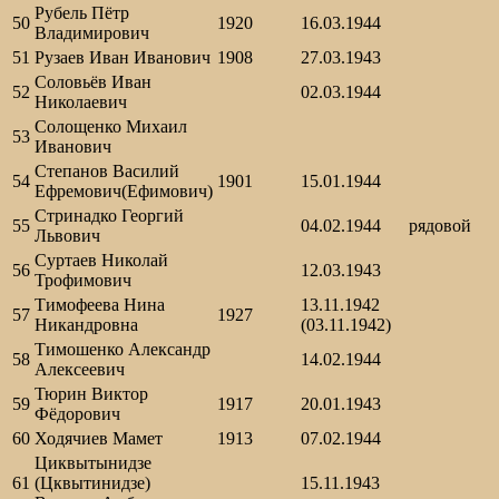
Рубель Пётр
50
1920
16.03.1944
Владимирович
51
Рузаев Иван Иванович
1908
27.03.1943
Соловьёв Иван
52
02.03.1944
Николаевич
Солощенко Михаил
53
Иванович
Степанов Василий
54
1901
15.01.1944
Ефремович(Ефимович)
Стринадко Георгий
55
04.02.1944
рядовой
Львович
Суртаев Николай
56
12.03.1943
Трофимович
Тимофеева Нина
13.11.1942
57
1927
Никандровна
(03.11.1942)
Тимошенко Александр
58
14.02.1944
Алексеевич
Тюрин Виктор
59
1917
20.01.1943
Фёдорович
60
Ходячиев Мамет
1913
07.02.1944
Циквытынидзе
61
(Цквытинидзе)
15.11.1943