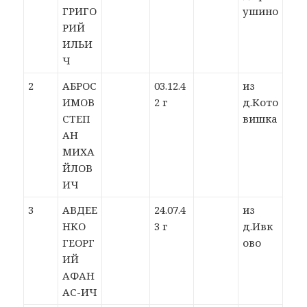
ГРИГО
ушино
РИЙ
ИЛЬИ
Ч
2
АБРОС
03.12.4
из
ИМОВ
2 г
д.Кото
СТЕП
вишка
АН
МИХА
ЙЛОВ
ИЧ
3
АВДЕЕ
24.07.4
из
НКО
3 г
д.Ивк
ГЕОРГ
ово
ИЙ
АФАН
АС-ИЧ