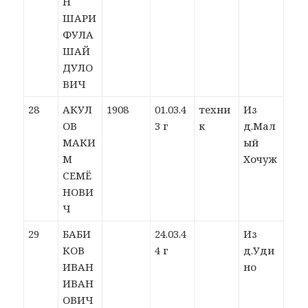
Н
ШАРИ
ФУЛА
ШАЙ
ДУЛО
ВИЧ
28
АКУЛ
1908
01.03.4
техни
Из
ОВ
3 г
к
д.Мал
МАКИ
ый
М
Хочуж
СЕМЁ
НОВИ
Ч
29
БАБИ
24.03.4
Из
КОВ
4 г
д.Уди
ИВАН
но
ИВАН
ОВИЧ