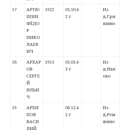
17
АРТЮ
1922
01.10.4
Из
ШИН
2 г
д.Гри
ФЁДО
шино
Р
НИКО
ЛАЕВ
ИЧ
18
АРХАР
1911
01.03.4
Из
ОВ
3 г
д.Ивк
СЕРГЕ
ово
Й
ИЛЬИ
Ч
19
АРХИ
06.12.4
Из
ПОВ
2 г
д.Рем
ВАСИ
жино
ЛИЙ