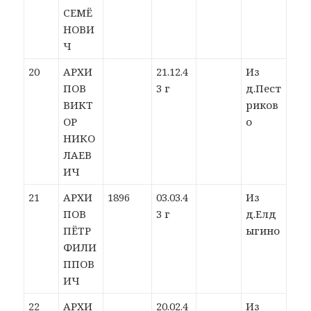
СЕМЁ
НОВИ
Ч
20
АРХИ
21.12.4
Из
ПОВ
3 г
д.Пест
ВИКТ
риков
ОР
о
НИКО
ЛАЕВ
ИЧ
21
АРХИ
1896
03.03.4
Из
ПОВ
3 г
д.Елд
ПЁТР
ыгино
ФИЛИ
ППОВ
ИЧ
22
АРХИ
20.02.4
Из