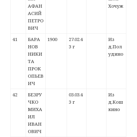
АФАН
Хочуж
АСИЙ
ПЕТРО
ВИЧ
41
БАРА
1900
27.02.4
Из
НОВ
3 г
д.Пол
НИКИ
удино
ТА
ПРОК
ОПЬЕВ
ИЧ
42
БЕЗРУ
03.03.4
Из
ЧКО
3 г
д.Кош
МИХА
кино
ИЛ
ИВАН
ОВИЧ