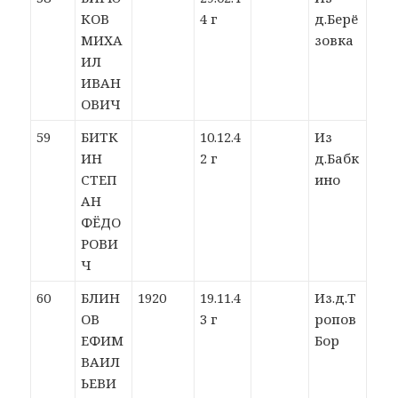
КОВ
4 г
д.Берё
МИХА
зовка
ИЛ
ИВАН
ОВИЧ
59
БИТК
10.12.4
Из
ИН
2 г
д.Бабк
СТЕП
ино
АН
ФЁДО
РОВИ
Ч
60
БЛИН
1920
19.11.4
Из.д.Т
ОВ
3 г
ропов
ЕФИМ
Бор
ВАИЛ
ЬЕВИ