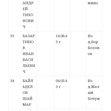
АНДР
жино
ЕЙ
ТИХО
НОВИ
Ч
33
БАЗАР
14.08.4
Из
ТИНО
3 г
д.Бор
В
Болон
ИВАН
ов
ВАСИ
ЛЬЕВИ
Ч
34
БАЙЛ
04.03.4
Из
ЬДЕЛ
3 г
д.Мал
ОВ
ый
ШАЙ
Хочуж
МАР