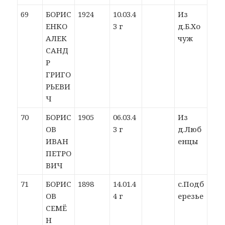
69
БОРИС
1924
10.03.4
Из
ЕНКО
3 г
д.Б.Хо
АЛЕК
чуж
САНД
Р
ГРИГО
РЬЕВИ
Ч
70
БОРИС
1905
06.03.4
Из
ОВ
3 г
д.Люб
ИВАН
енцы
ПЕТРО
ВИЧ
71
БОРИС
1898
14.01.4
с.Подб
ОВ
4 г
ерезье
СЕМЁ
Н