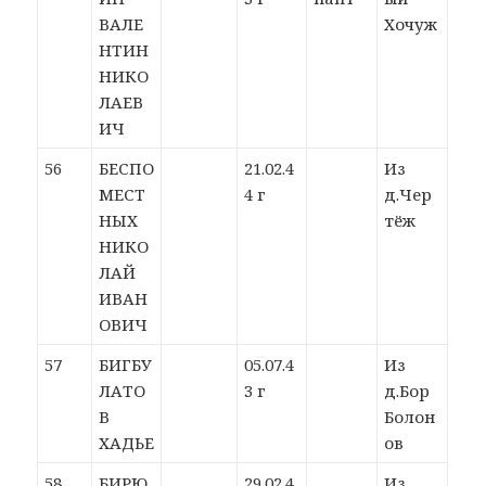
ВАЛЕ
Хочуж
НТИН
НИКО
ЛАЕВ
ИЧ
56
БЕСПО
21.02.4
Из
МЕСТ
4 г
д.Чер
НЫХ
тёж
НИКО
ЛАЙ
ИВАН
ОВИЧ
57
БИГБУ
05.07.4
Из
ЛАТО
3 г
д.Бор
В
Болон
ХАДЬЕ
ов
58
БИРЮ
29.02.4
Из