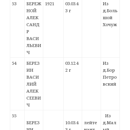
53
БЕРЕЖ
1921
03.03.4
Из
НОЙ
3 г
д.Боль
АЛЕК
шой
САНД
Хочуж
Р
ВАСИ
ЛЬЕВИ
Ч
54
БЕРЕЗ
03.12.4
Из
ИН
2 г
д.Бор
ВАСИ
Петро
ЛИЙ
вский
АЛЕК
СЕЕВИ
Ч
55
Из
БЕРЕЗ
10.03.4
лейте
д.Мал
ИН
3 г
нант
ый