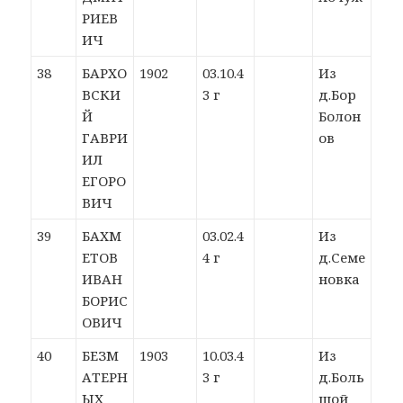
РИЕВ
ИЧ
38
БАРХО
1902
03.10.4
Из
ВСКИ
3 г
д.Бор
Й
Болон
ГАВРИ
ов
ИЛ
ЕГОРО
ВИЧ
39
БАХМ
03.02.4
Из
ЕТОВ
4 г
д.Семе
ИВАН
новка
БОРИС
ОВИЧ
40
БЕЗМ
1903
10.03.4
Из
АТЕРН
3 г
д.Боль
ЫХ
шой