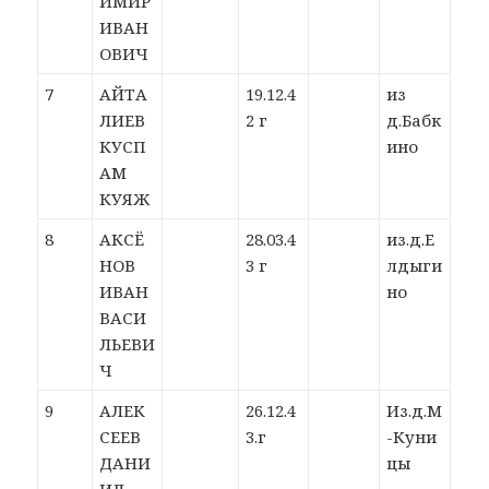
ИМИР
ИВАН
ОВИЧ
7
АЙТА
19.12.4
из
ЛИЕВ
2 г
д.Бабк
КУСП
ино
АМ
КУЯЖ
8
АКСЁ
28.03.4
из.д.Е
НОВ
3 г
лдыги
ИВАН
но
ВАСИ
ЛЬЕВИ
Ч
9
АЛЕК
26.12.4
Из.д.М
СЕЕВ
3.г
-Куни
ДАНИ
цы