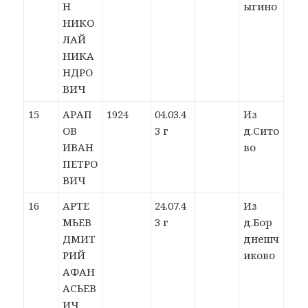
Н
ыгино
НИКО
ЛАЙ
НИКА
НДРО
ВИЧ
15
АРАП
1924
04.03.4
Из
ОВ
3 г
д.Сито
ИВАН
во
ПЕТРО
ВИЧ
16
АРТЕ
24.07.4
Из
МЬЕВ
3 г
д.Бор
ДМИТ
днешч
РИЙ
иково
АФАН
АСЬЕВ
ИЧ