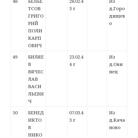
48
БЕЛЬЕ
28.02.4
Из
ТСОВ
3 г
д.Горо
ГРИГО
дищев
РИЙ
о
ПОЛИ
КАРП
ОВИЧ
49
БИЛЯЕ
23.02.4
Из
В
4 г
д.Ови
ВЯЧЕС
нец
ЛАВ
ВАСИ
ЛЬЕВИ
Ч
50
БЕНЕД
07.03.4
Из
ИКТО
3 г
д.Кача
В
ново
НИКО