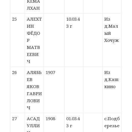
КЕМА
ЛХАН
25
АЛЕХТ
10.03.4
Из
ИН
3 г
д.Мал
ФЁДО
ый
Р
Хочуж
МАТВ
ЕЕВИ
Ч
26
АЛЯБЬ
1907
Из
ЕВ
д.Каш
ЯКОВ
кино
ГАВРИ
ЛОВИ
Ч
27
АСАД
1908
01.03.4
с.Подб
УЛЛИ
3 г
ерезье