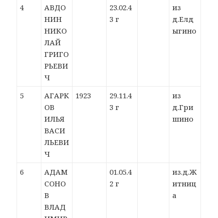
4
АВДО
23.02.4
из
НИН
3 г
д.Елд
НИКО
ыгино
ЛАЙ
ГРИГО
РЬЕВИ
Ч
5
АГАРК
1923
29.11.4
из
ОВ
3 г
д.Гри
ИЛЬЯ
шино
ВАСИ
ЛЬЕВИ
Ч
6
АДАМ
01.05.4
из.д.Ж
СОНО
2 г
итниц
В
а
ВЛАД