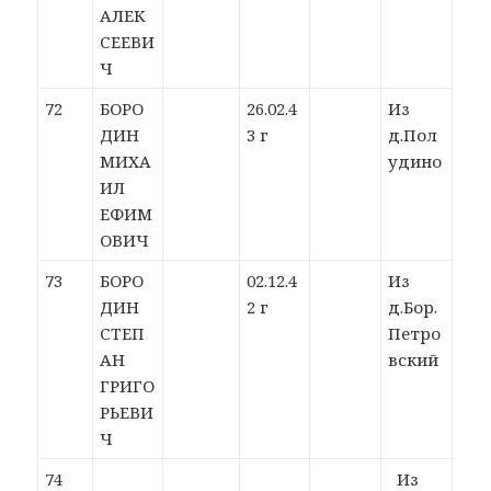
АЛЕК
СЕЕВИ
Ч
72
БОРО
26.02.4
Из
ДИН
3 г
д.Пол
МИХА
удино
ИЛ
ЕФИМ
ОВИЧ
73
БОРО
02.12.4
Из
ДИН
2 г
д.Бор.
СТЕП
Петро
АН
вский
ГРИГО
РЬЕВИ
Ч
74
Из