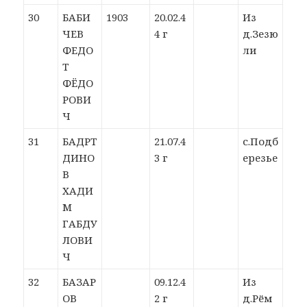
30
БАБИ
1903
20.02.4
Из
ЧЕВ
4 г
д.Зезю
ФЕДО
ли
Т
ФЁДО
РОВИ
Ч
31
БАДРТ
21.07.4
с.Подб
ДИНО
3 г
ерезье
В
ХАДИ
М
ГАБДУ
ЛОВИ
Ч
32
БАЗАР
09.12.4
Из
ОВ
2 г
д.Рём