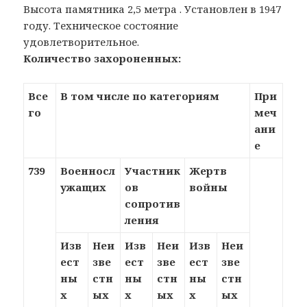
Высота памятника 2,5 метра . Установлен в 1947
году. Техническое состояние
удовлетворительное.
Количество захороненных:
Все
В том числе по категориям
При
го
меч
ани
е
739
Военносл
Участник
Жертв
ужащих
ов
войны
сопротив
ления
Изв
Неи
Изв
Неи
Изв
Неи
ест
зве
ест
зве
ест
зве
ны
стн
ны
стн
ны
стн
х
ых
х
ых
х
ых