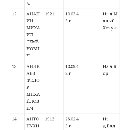
Ч
12
АНАН
1921
10.03.4
Из.д.М
ИН
3 г
алый
МИХА
Хочуж
ИЛ
СЕМЁ
НОВИ
Ч
13
АНИК
10.09.4
Из.д.Б
АЕВ
2 г
ор
ФЁДО
Р
МИХА
ЙЛОВ
ИЧ
14
АНТО
1912
26.02.4
Из
НУХИ
3 г
д.Елд