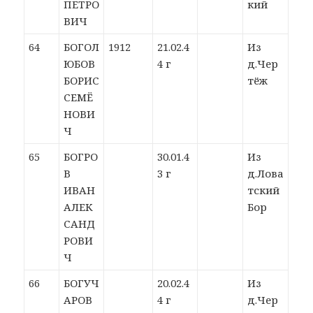
ПЕТРО
кий
ВИЧ
64
БОГОЛ
1912
21.02.4
Из
ЮБОВ
4 г
д.Чер
БОРИС
тёж
СЕМЁ
НОВИ
Ч
65
БОГРО
30.01.4
Из
В
3 г
д.Лова
ИВАН
тский
АЛЕК
Бор
САНД
РОВИ
Ч
66
БОГУЧ
20.02.4
Из
АРОВ
4 г
д.Чер