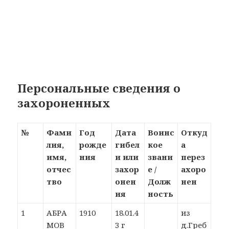
Персональные сведения о
захороненных
№
Фами
Год
Дата
Воинс
Откуд
лия,
рожде
гибел
кое
а
имя,
ния
и или
звани
перез
отчес
захор
е /
ахоро
тво
онен
Долж
нен
ия
ность
1
АБРА
1910
18.01.4
из
МОВ
3 г
д.Греб