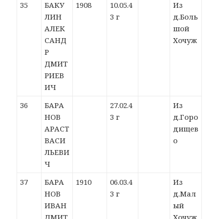
35
БАКУ
1908
10.05.4
Из
ЛИН
3 г
д.Боль
АЛЕК
шой
САНД
Хочуж
Р
ДМИТ
РИЕВ
ИЧ
36
БАРА
27.02.4
Из
НОВ
3 г
д.Горо
АРАСТ
дищев
ВАСИ
о
ЛЬЕВИ
Ч
37
БАРА
1910
06.03.4
Из
НОВ
3 г
д.Мал
ИВАН
ый
ДМИТ
Хочуж