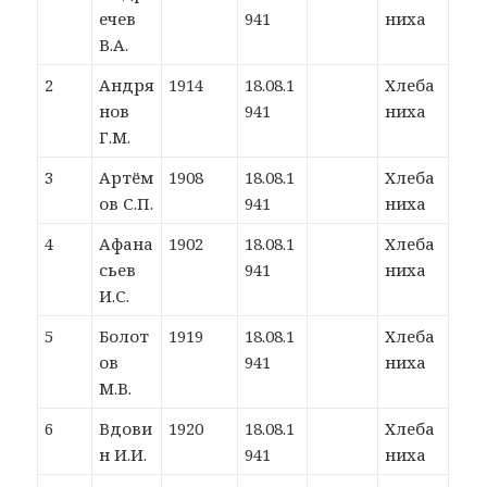
ечев
941
ниха
В.А.
2
Андря
1914
18.08.1
Хлеба
нов
941
ниха
Г.М.
3
Артём
1908
18.08.1
Хлеба
ов С.П.
941
ниха
4
Афана
1902
18.08.1
Хлеба
сьев
941
ниха
И.С.
5
Болот
1919
18.08.1
Хлеба
ов
941
ниха
М.В.
6
Вдови
1920
18.08.1
Хлеба
н И.И.
941
ниха