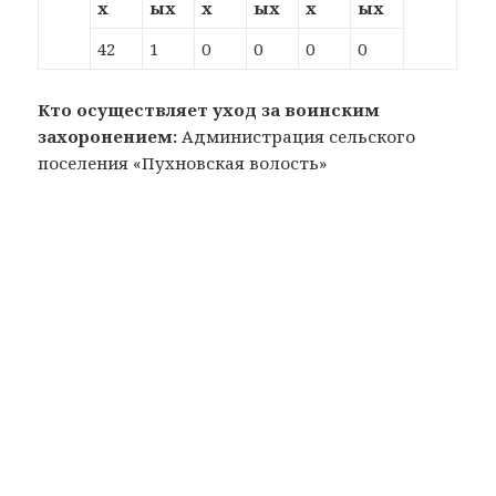
х
ых
х
ых
х
ых
42
1
0
0
0
0
Кто осуществляет уход за воинским
захоронением:
Администрация сельского
поселения «Пухновская волость»