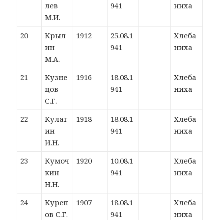
лев
941
ниха
М.И.
20
Крыл
1912
25.08.1
Хлеба
ин
941
ниха
М.А.
21
Кузне
1916
18.08.1
Хлеба
цов
941
ниха
С.Г.
22
Кулаг
1918
18.08.1
Хлеба
ин
941
ниха
И.Н.
23
Кумоч
1920
10.08.1
Хлеба
кин
941
ниха
Н.Н.
24
Куреп
1907
18.08.1
Хлеба
ов С.Г.
941
ниха