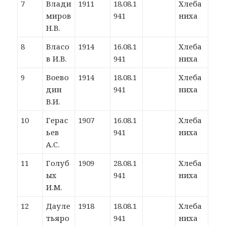
7
Влади
1911
18.08.1
Хлеба
миров
941
ниха
Н.В.
8
Власо
1914
16.08.1
Хлеба
в И.В.
941
ниха
9
Воево
1914
18.08.1
Хлеба
дин
941
ниха
В.И.
10
Герас
1907
16.08.1
Хлеба
ьев
941
ниха
А.С.
11
Голуб
1909
28.08.1
Хлеба
ых
941
ниха
И.М.
12
Дауле
1918
18.08.1
Хлеба
тьяро
941
ниха