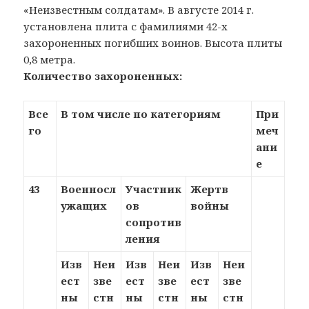
«Неизвестным солдатам». В августе 2014 г.
установлена плита с фамилиями 42-х
захороненных погибших воинов. Высота плиты
0,8 метра.
Количество захороненных:
Все
В том числе по категориям
При
го
меч
ани
е
43
Военносл
Участник
Жертв
ужащих
ов
войны
сопротив
ления
Изв
Неи
Изв
Неи
Изв
Неи
ест
зве
ест
зве
ест
зве
ны
стн
ны
стн
ны
стн