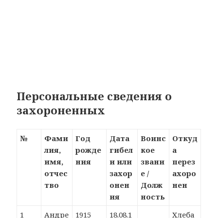
Персональные сведения о
захороненных
№
Фами
Год
Дата
Воинс
Откуд
лия,
рожде
гибел
кое
а
имя,
ния
и или
звани
перез
отчес
захор
е /
ахоро
тво
онен
Долж
нен
ия
ность
1
Андре
1915
18.08.1
Хлеба