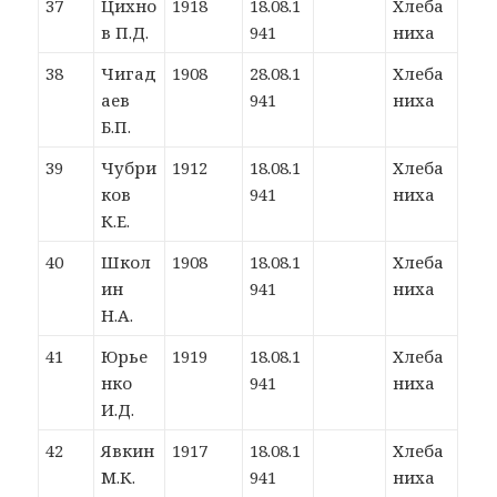
37
Цихно
1918
18.08.1
Хлеба
в П.Д.
941
ниха
38
Чигад
1908
28.08.1
Хлеба
аев
941
ниха
Б.П.
39
Чубри
1912
18.08.1
Хлеба
ков
941
ниха
К.Е.
40
Школ
1908
18.08.1
Хлеба
ин
941
ниха
Н.А.
41
Юрье
1919
18.08.1
Хлеба
нко
941
ниха
И.Д.
42
Явкин
1917
18.08.1
Хлеба
М.К.
941
ниха