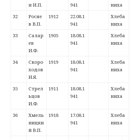
н И.П.
941
ниха
32
Росяе
1912
22.08.1
Хлеба
в В.П.
941
ниха
33
Салар
1905
18.08.1
Хлеба
ев
941
ниха
И.Ф.
34
Скоро
1919
18.08.1
Хлеба
ходов
941
ниха
И.Я.
35
Стрел
1911
18.08.1
Хлеба
ьцов
941
ниха
И.Ф.
36
Хмель
1918
17.08.1
Хлеба
ницки
941
ниха
й В.П.