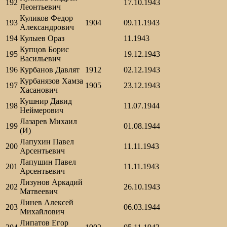
192
17.10.1943
Леонтьевич
Куликов Федор
193
1904
09.11.1943
Александрович
194
Кулыев Ораз
11.1943
Купцов Борис
195
19.12.1943
Васильевич
196
Курбанов Давлят
1912
02.12.1943
Курбанязов Хамза
197
1905
23.12.1943
Хасанович
Кушнир Давид
198
11.07.1944
Неймерович
Лазарев Михаил
199
01.08.1944
(И)
Лапухин Павел
200
11.11.1943
Арсентьевич
Лапушин Павел
201
11.11.1943
Арсентьевич
Лизунов Аркадий
202
26.10.1943
Матвеевич
Линев Алексей
203
06.03.1944
Михайлович
Липатов Егор