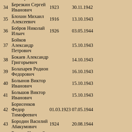
Березкин Сергей
34
1923
30.11.1942
Иванович
Блохин Михаил
35
1916
13.10.1943
Алексеевич
Бобров Николай
36
1926
03.05.1944
Ильич
Бойков
37
Александр
15.10.1943
Петрович
Бокаев Александр
38
14.10.1943
Григорьевич
Болахарев Родион
39
16.10.1943
Федорович
Болынов Виктор
40
15.10.1943
Иванович
Большов Виктор
41
15.10.1943
Иванович
Борисенков
42
Федор
01.03.1923
07.05.1944
Тимофеевич
Бородин Василий
43
1924
20.08.1944
Абакумович