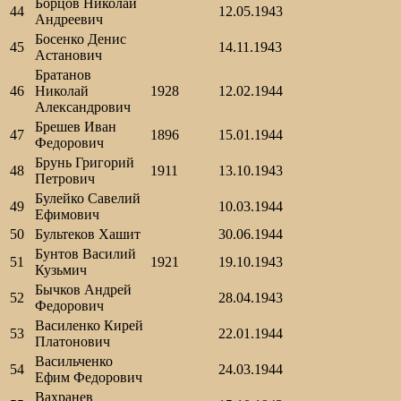
Борцов Николай
44
12.05.1943
Андреевич
Босенко Денис
45
14.11.1943
Астанович
Братанов
46
Николай
1928
12.02.1944
Александрович
Брешев Иван
47
1896
15.01.1944
Федорович
Брунь Григорий
48
1911
13.10.1943
Петрович
Булейко Савелий
49
10.03.1944
Ефимович
50
Бультеков Хашит
30.06.1944
Бунтов Василий
51
1921
19.10.1943
Кузьмич
Бычков Андрей
52
28.04.1943
Федорович
Василенко Кирей
53
22.01.1944
Платонович
Васильченко
54
24.03.1944
Ефим Федорович
Вахранев