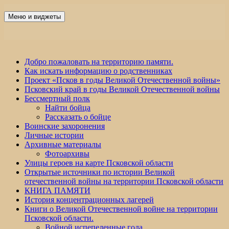
Перейти
к
Меню и виджеты
Победа 60
содержимому
Добро пожаловать на территорию памяти.
Как искать информацию о родственниках
Проект «Псков в годы Великой Отечественной войны»
Псковский край в годы Великой Отечественной войны
Бессмертный полк
Найти бойца
Рассказать о бойце
Воинские захоронения
Личные истории
Архивные материалы
Фотоархивы
Улицы героев на карте Псковской области
Открытые источники по истории Великой
отечественной войны на территории Псковской области
КНИГА ПАМЯТИ
История концентрационных лагерей
Книги о Великой Отечественной войне на территории
Псковской области.
Войной испепеленные года