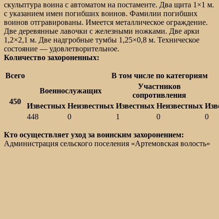
скульптура воина с автоматом на постаменте. Два щита 1×1 м.
с указанием имен погибших воинов. Фамилии погибших
воинов отгравированы. Имеется металлическое ограждение.
Две деревянные лавочки с железными ножками. Две арки
1,2×2,1 м. Две надгробные тумбы 1,25×0,8 м. Техническое
состояние — удовлетворительное.
Количество захороненных:
Всего
В том числе по категориям
Участников
Военнослужащих
сопротивления
450
Известных
Неизвестных
Известных
Неизвестных
Изв
448
0
1
0
0
Кто осуществляет уход за воинским захоронением:
Администрация сельского поселения «Артемовская волость»