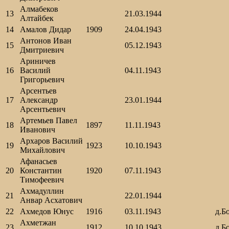
Алмабеков
13
21.03.1944
Алтайбек
14
Амалов Дидар
1909
24.04.1943
Антонов Иван
15
05.12.1943
Дмитриевич
Ариничев
16
Василий
04.11.1943
Григорьевич
Арсентьев
17
Александр
23.01.1944
Арсентьевич
Артемьев Павел
18
1897
11.11.1943
Иванович
Архаров Василий
19
1923
10.10.1943
Михайлович
Афанасьев
20
Константин
1920
07.11.1943
Тимофеевич
Ахмадуллин
21
22.01.1944
Анвар Асхатович
22
Ахмедов Юнус
1916
03.11.1943
д.Б
Ахметжан
23
1912
10.10.1943
д.Б