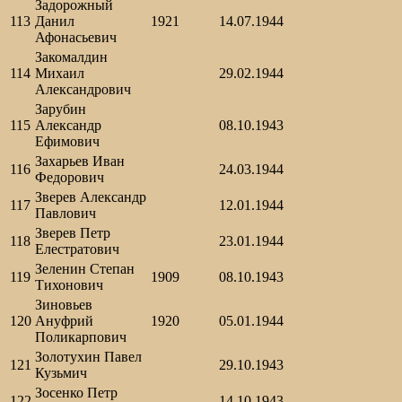
Задорожный
113
Данил
1921
14.07.1944
Афонасьевич
Закомалдин
114
Михаил
29.02.1944
Александрович
Зарубин
115
Александр
08.10.1943
Ефимович
Захарьев Иван
116
24.03.1944
Федорович
Зверев Александр
117
12.01.1944
Павлович
Зверев Петр
118
23.01.1944
Елестратович
Зеленин Степан
119
1909
08.10.1943
Тихонович
Зиновьев
120
Ануфрий
1920
05.01.1944
Поликарпович
Золотухин Павел
121
29.10.1943
Кузьмич
Зосенко Петр
122
14.10.1943