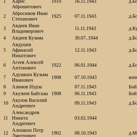
1
Харис
1910
16.11.1943
д.Б
Аброшитович
Абросимов Иван
2
1925
07.11.1943
д.Б
Степанович
Авдеев Иван
3
11.11.1943
д.К
Владимирович
4
Авдеев Кузьма
30.07..1944
д.Б
Авдушев
5
Афанасий
12.11.1943
д.Б
Никитович
Агеев Алексей
6
1922
06.01.1944
д.Б
Антонович
Адушкин Кузьма
7
1908
07.10.1943
кон
Иванович
8
Азимов Нурза
07.11.1943
Бой
9
Акузиев Байгазы
1908
06.11.1943
Бой
Акулов Василий
10
09.11.1943
д.Б
Андреевич
Александров
11
Никита
03.02.1944
Андреевич
Алешкин Петр
12
1902
08.10.1943
д.М
Дмитрович