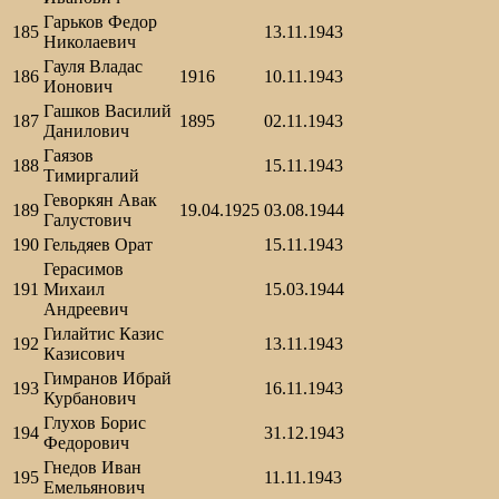
Гарьков Федор
185
13.11.1943
Николаевич
Гауля Владас
186
1916
10.11.1943
Ионович
Гашков Василий
187
1895
02.11.1943
Данилович
Гаязов
188
15.11.1943
Тимиргалий
Геворкян Авак
189
19.04.1925
03.08.1944
Галустович
190
Гельдяев Орат
15.11.1943
Герасимов
191
Михаил
15.03.1944
Андреевич
Гилайтис Казис
192
13.11.1943
Казисович
Гимранов Ибрай
193
16.11.1943
Курбанович
Глухов Борис
194
31.12.1943
Федорович
Гнедов Иван
195
11.11.1943
Емельянович