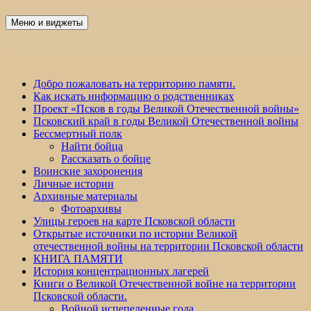
Перейти
к
Меню и виджеты
Победа 60
содержимому
Добро пожаловать на территорию памяти.
Как искать информацию о родственниках
Проект «Псков в годы Великой Отечественной войны»
Псковский край в годы Великой Отечественной войны
Бессмертный полк
Найти бойца
Рассказать о бойце
Воинские захоронения
Личные истории
Архивные материалы
Фотоархивы
Улицы героев на карте Псковской области
Открытые источники по истории Великой
отечественной войны на территории Псковской области
КНИГА ПАМЯТИ
История концентрационных лагерей
Книги о Великой Отечественной войне на территории
Псковской области.
Войной испепеленные года