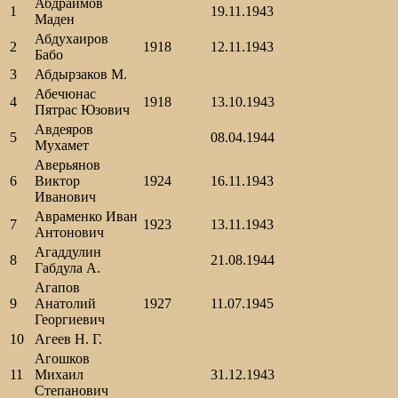
Абдраимов
1
19.11.1943
Маден
Абдухаиров
2
1918
12.11.1943
Бабо
3
Абдырзаков М.
Абечюнас
4
1918
13.10.1943
Пятрас Юзович
Авдеяров
5
08.04.1944
Мухамет
Аверьянов
6
Виктор
1924
16.11.1943
Иванович
Авраменко Иван
7
1923
13.11.1943
Антонович
Агаддулин
8
21.08.1944
Габдула А.
Агапов
9
Анатолий
1927
11.07.1945
Георгиевич
10
Агеев Н. Г.
Агошков
11
Михаил
31.12.1943
Степанович