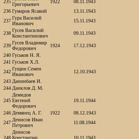
235
1922
08.11.1943
Григорьевич
236
Гумаров Ясавий
13.11.1943
Гура Василий
237
15.11.1943
Иванович
Гусев Василий
238
09.11.1943
Константинович
Гусев Владимир
239
1924
17.12.1943
Федорович
240
Гуськов Н. Я.
241
Гуськов Х.Л.
Гущин Семен
242
12.10.1943
Иванович
243
Данинбаев И.
244
Данклов Д. М.
Демидов
245
Евгений
19.11.1944
Федорович
246
Демянец А. Г.
1922
08.12.1943
Денисов Иван
247
11.08.1944
Петрович
Денисов
248
Константин
10.11.1943