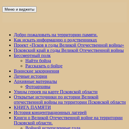
Перейти
к
Меню и виджеты
Победа 60
содержимому
Добро пожаловать на территорию памяти.
Как искать информацию о родственниках
Проект «Псков в годы Великой Отечественной войны»
Псковский край в годы Великой Отечественной войны
Бессмертный полк
Найти бойца
Рассказать о бойце
Воинские захоронения
Личные истории
Архивные материалы
Фотоархивы
Улицы героев на карте Псковской области
Открытые источники по истории Великой
отечественной войны на территории Псковской области
КНИГА ПАМЯТИ
История концентрационных лагерей
Книги о Великой Отечественной войне на территории
Псковской области.
Войной испепеленные года