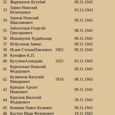
32
Жарикенов Кутубаб
09.11.1943
Зорин Николай
33
03.12.1943
Игнатьевич
Зернов Николай
34
09.11.1943
Максимович
Заболотцев Георгий
35
08.11.1943
Григорьевич
36
Ишанкулов Худайназар
09.11.1943
37
Исбусинов Завчас
09.11.1943
38
Исаев СтепанПавлович
1902
09.11.1943
39
Кунафин К.П.
40
КусумовАхмедьян
1925
03.11.1943
Курноскин Николай
41
09.11.1943
Федорович
Кузминов Василий
42
1924
08.11.1943
Макарович
Крицын Архип
43
09.11.1943
Иванович
Краснов Василий
44
28.11.1943
Федорович
45
Кошман Павел Кузьмич
09.11.1943
46
Костин Иван Федорович
19.11.1943