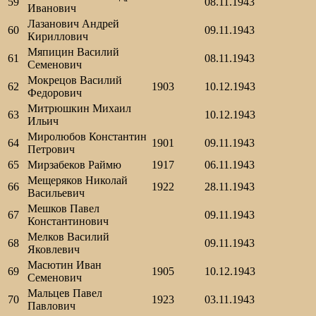
59
08.11.1943
Иванович
Лазанович Андрей
60
09.11.1943
Кириллович
Мяпицин Василий
61
08.11.1943
Семенович
Мокрецов Василий
62
1903
10.12.1943
Федорович
Митрюшкин Михаил
63
10.12.1943
Ильич
Миролюбов Константин
64
1901
09.11.1943
Петрович
65
Мирзабеков Раймю
1917
06.11.1943
Мещеряков Николай
66
1922
28.11.1943
Васильевич
Мешков Павел
67
09.11.1943
Константинович
Мелков Василий
68
09.11.1943
Яковлевич
Масютин Иван
69
1905
10.12.1943
Семенович
Мальцев Павел
70
1923
03.11.1943
Павлович