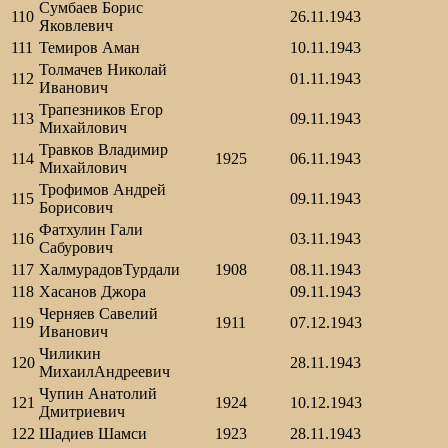
Сумбаев Борис
110
26.11.1943
Яковлевич
111
Темиров Аман
10.11.1943
Толмачев Николай
112
01.11.1943
Иванович
Трапезников Егор
113
09.11.1943
Михайлович
Травков Владимир
114
1925
06.11.1943
Михайлович
Трофимов Андрей
115
09.11.1943
Борисович
Фатхулин Гали
116
03.11.1943
Сабурович
117
ХалмурадовТурдали
1908
08.11.1943
118
Хасанов Джора
09.11.1943
Черняев Савелий
119
1911
07.12.1943
Иванович
Чиликин
120
28.11.1943
МихаилАндреевич
Чупин Анатолий
121
1924
10.12.1943
Дмитриевич
122
Шадиев Шамси
1923
28.11.1943