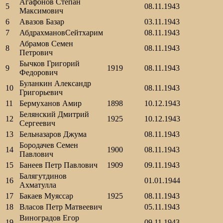
Агафонов Степан
5
08.11.1943
Максимович
6
Авазов Базар
03.11.1943
7
АбдрахмановСейтхарим
08.11.1943
Абрамов Семен
8
08.11.1943
Петрович
Бычков Григорий
9
1919
08.11.1943
Федорович
Буланкин Александр
10
08.11.1943
Григорьевич
11
Бермуханов Амир
1898
10.12.1943
Белянский Дмитрий
12
1925
10.12.1943
Сергеевич
13
Бельназаров Джума
08.11.1943
Бородачев Семен
14
1900
08.11.1943
Павлович
15
Банеев Петр Павлович
1909
09.11.1943
Балягутдинов
16
01.01.1944
Ахматулла
17
Бакаев Муяссар
1925
08.11.1943
18
Власов Петр Матвеевич
05.11.1943
Виноградов Егор
19
09.11.1943