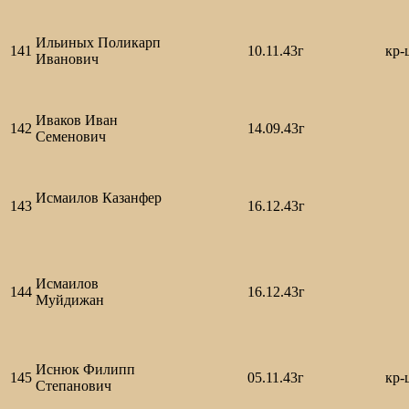
Ильиных Поликарп
141
10.11.43г
кр-
Иванович
Иваков Иван
142
14.09.43г
Семенович
Исмаилов Казанфер
143
16.12.43г
Исмаилов
144
16.12.43г
Муйдижан
Иснюк Филипп
145
05.11.43г
кр-
Степанович