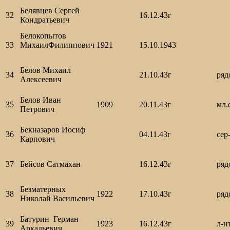
Белявцев Сергей
32
16.12.43г
Кондратьевич
Белокопытов
33
МихаилФилиппович
1921
15.10.1943
Белов Михаил
34
21.10.43г
ря
Алексеевич
Белов Иван
35
1909
20.11.43г
мл.
Петрович
Бекназаров Иосиф
36
04.11.43г
сер
Карпович
37
Бейсов Сатмахан
16.12.43г
ря
Безматерных
38
1922
17.10.43г
ря
Николай Васильевич
Батурин Герман
39
1923
16.12.43г
л-
Аркадьевич