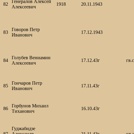
Генералов Алексей
82
1918
20.11.1943
Алексеевич
Говоров Петр
83
17.12.1943
Иванович
Голубев Вениамин
84
17.12.43г
гв.
Алексеевич
Гончаров Петр
85
17.11.43г
Иванович
Горбунов Михаил
86
16.10.43г
Тиханович
Гуджабидзе
87
Александр
21.11.43г
кр-