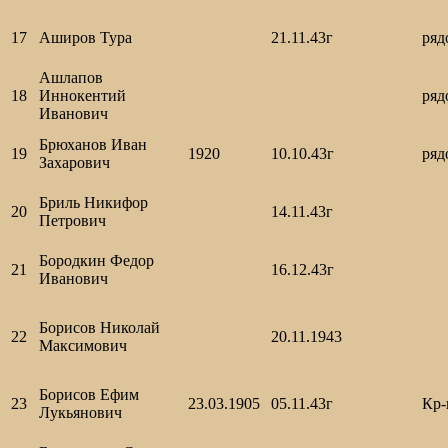
17
Аширов Тура
21.11.43г
ря
Ашлапов
18
Иннокентий
ря
Иванович
Брюханов Иван
19
1920
10.10.43г
ря
Захарович
Бриль Никифор
20
14.11.43г
Петрович
Бородкин Федор
21
16.12.43г
Иванович
Борисов Николай
22
20.11.1943
Максимович
Борисов Ефим
23
23.03.1905
05.11.43г
Кр-
Лукьянович