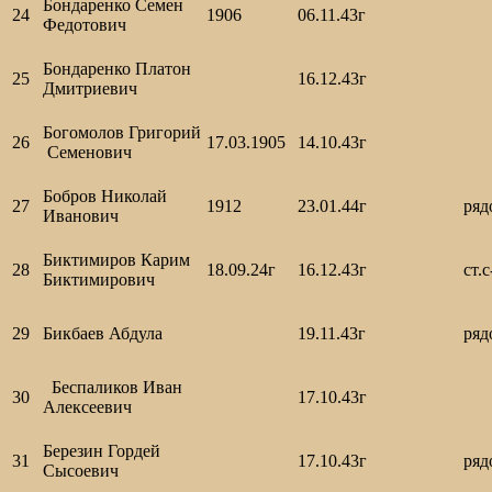
Бондаренко Семен
24
1906
06.11.43г
Федотович
Бондаренко Платон
25
16.12.43г
Дмитриевич
Богомолов Григорий
26
17.03.1905
14.10.43г
Семенович
Бобров Николай
27
1912
23.01.44г
ря
Иванович
Биктимиров Карим
28
18.09.24г
16.12.43г
ст.
Биктимирович
29
Бикбаев Абдула
19.11.43г
ря
Беспаликов Иван
30
17.10.43г
Алексеевич
Березин Гордей
31
17.10.43г
ря
Сысоевич