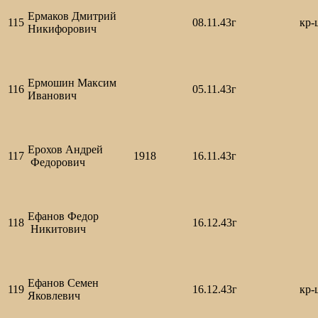
Ермаков Дмитрий
115
08.11.43г
кр-
Никифорович
Ермошин Максим
116
05.11.43г
Иванович
Ерохов Андрей
117
1918
16.11.43г
Федорович
Ефанов Федор
118
16.12.43г
Никитович
Ефанов Семен
119
16.12.43г
кр-
Яковлевич