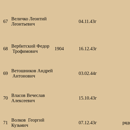
Величко Леонтий
67
04.11.43г
Леонтьевич
Вербитский Федор
68
1904
16.12.43г
Трофимович
Ветошников Андрей
69
03.02.44г
Антонович
Власов Вечеслав
70
15.10.43г
Алексеевич
Волков Георгий
71
07.12.43г
ря
Кузьмич