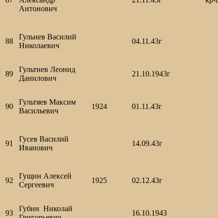
Антонович
Гульнев Василий
88
04.11.43г
Николаевич
Гультнев Леонид
89
21.10.1943г
Данилович
Гультяев Максим
90
1924
01.11.43г
Васильевич
Гусев Василий
91
14.09.43г
Иванович
Гущин Алексей
92
1925
02.12.43г
Сергеевич
Губин Николай
93
16.10.1943
Григорьевич