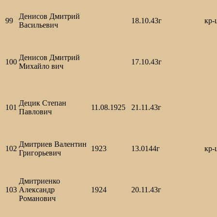
Денисов Дмитрий
99
18.10.43г
кр-
Васильевич
Денисов Дмитрий
100
17.10.43г
Михайло вич
Децик Степан
101
11.08.1925
21.11.43г
Павлович
Дмитриев Валентин
102
1923
13.0144г
кр-
Григорьевич
Дмитриенко
103
Александр
1924
20.11.43г
Романович