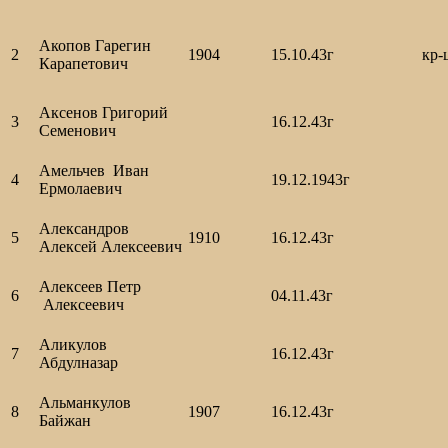
Акопов Гарегин
2
1904
15.10.43г
кр-
Карапетович
Аксенов Григорий
3
16.12.43г
Семенович
Амельчев Иван
4
19.12.1943г
Ермолаевич
Александров
5
1910
16.12.43г
Алексей Алексеевич
Алексеев Петр
6
04.11.43г
Алексеевич
Аликулов
7
16.12.43г
Абдулназар
Альманкулов
8
1907
16.12.43г
Байжан