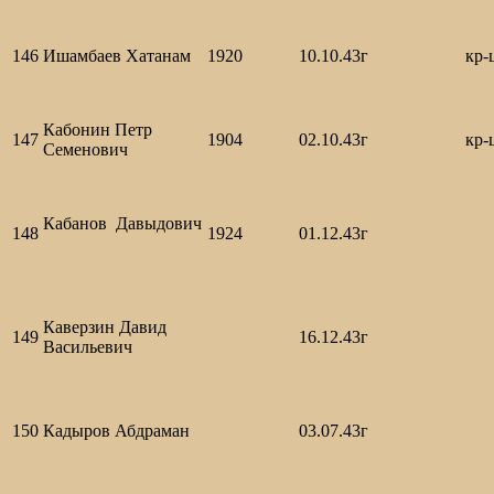
146
Ишамбаев Хатанам
1920
10.10.43г
кр-
Кабонин Петр
147
1904
02.10.43г
кр-
Семенович
Кабанов Давыдович
148
1924
01.12.43г
Каверзин Давид
149
16.12.43г
Васильевич
150
Кадыров Абдраман
03.07.43г