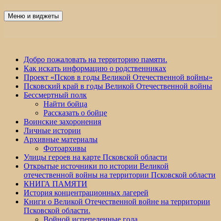
Перейти
к
Меню и виджеты
Победа 60
содержимому
Добро пожаловать на территорию памяти.
Как искать информацию о родственниках
Проект «Псков в годы Великой Отечественной войны»
Псковский край в годы Великой Отечественной войны
Бессмертный полк
Найти бойца
Рассказать о бойце
Воинские захоронения
Личные истории
Архивные материалы
Фотоархивы
Улицы героев на карте Псковской области
Открытые источники по истории Великой
отечественной войны на территории Псковской области
КНИГА ПАМЯТИ
История концентрационных лагерей
Книги о Великой Отечественной войне на территории
Псковской области.
Войной испепеленные года