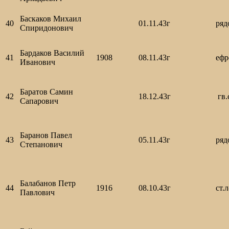
Баскаков Михаил
40
01.11.43г
ря
Спиридонович
Бардаков Василий
41
1908
08.11.43г
еф
Иванович
Баратов Самин
42
18.12.43г
гв.
Сапарович
Баранов Павел
43
05.11.43г
ряд
Степанович
Балабанов Петр
44
1916
08.10.43г
ст.
Павлович