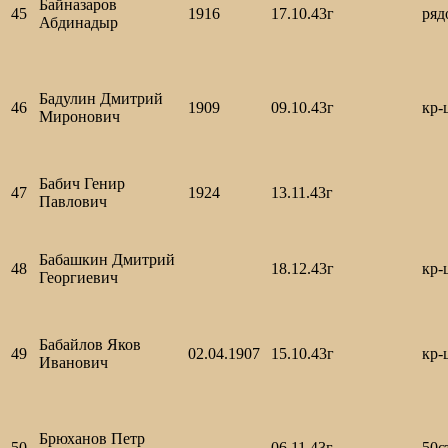
Байназаров
45
1916
17.10.43г
ря
Абдинадыр
Бадулин Дмитрий
46
1909
09.10.43г
кр-
Миронович
Бабич Генир
47
1924
13.11.43г
Павлович
Бабашкин Дмитрий
48
18.12.43г
кр-
Георгиевич
Бабайлов Яков
49
02.04.1907
15.10.43г
кр-
Иванович
Брюханов Петр
50
06.11.43г
50с