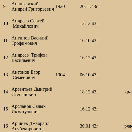
Ананьевский
9
1920
20.11.43г
Андрей Григорьевич
Андреев Сергей
10
12.12.43г
Михайлович
Антипов Василий
11
16.10.43г
Трофимович
Андреев Трифон
12
16.12.43г
Васильевич
Антонов Егор
13
1904
06.10.43г
Семенович
Арсентьев Дмитрий
14
18.12.43г
кр-
Степанович
Арсланов Садык
15
16.12.43г
Икматулович
Аршиев Джабраил
16
30.01.43г
ря
Агубекирович