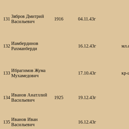
Зябров Дмитрий
131
1916
04.11.43г
Васильевич
Иамбердинов
132
16.12.43г
мл.
Рахманберди
Ибрагимов Жума
133
17.10.43г
кр
Мухамедович
Иванов Анатллий
134
1925
19.12.43г
Васильевич
Иванов Иван
135
16.12.43г
Васильевич