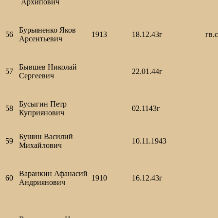
Архипович
Бурьяненко Яков
56
1913
18.12.43г
гв.
Арсентьевич
Бывшев Николай
57
22.01.44г
Сергеевич
Бусыгин Петр
58
02.1143г
Куприянович
Бушин Василий
59
10.11.1943
Михайлович
Варанкин Афанасий
60
1910
16.12.43г
Андриянович