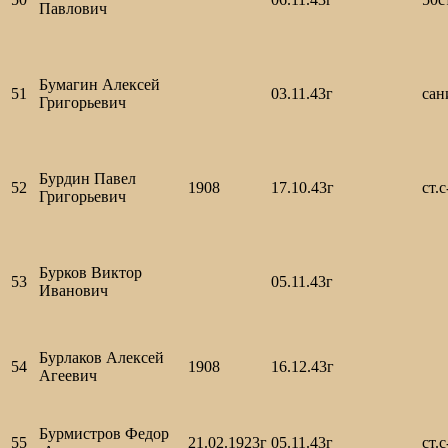
Павлович
Бумагин Алексей
51
03.11.43г
сан
Григорьевич
Бурдин Павел
52
1908
17.10.43г
ст.с
Григорьевич
Бурков Виктор
53
05.11.43г
Иванович
Бурлаков Алексей
54
1908
16.12.43г
Агеевич
Бурмистров Федор
55
21.02.1923г
05.11.43г
ст.с