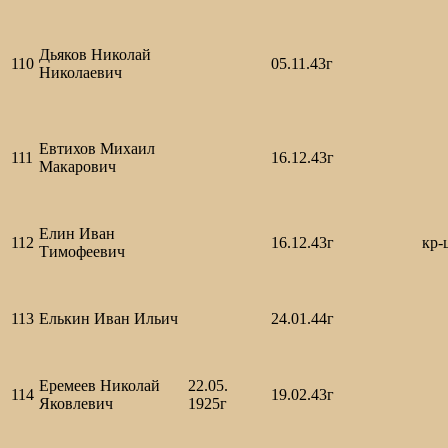
Дьяков Николай
110
05.11.43г
Николаевич
Евтихов Михаил
111
16.12.43г
Макарович
Елин Иван
112
16.12.43г
кр-
Тимофеевич
113
Елькин Иван Ильич
24.01.44г
Еремеев Николай
22.05.
114
19.02.43г
Яковлевич
1925г