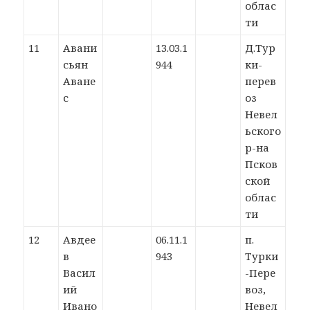
облас
ти
11
Авани
13.03.1
Д.Тур
сьян
944
ки-
Аване
перев
с
оз
Невел
ьского
р-на
Псков
ской
облас
ти
12
Авдее
06.11.1
п.
в
943
Турки
Васил
-Пере
ий
воз,
Ивано
Невел