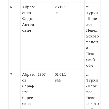
6
Абрам
28.12.1
п.
енко
943
Турки
Федор
-Пере
Антон
воз,
ович
Невел
ьского
район
а
Псков
ской
обл
7
Абрам
1907
01.01.1
п.
ов
944
Турки
Сераф
-Пере
им
воз,
Серге
Невел
евич
ьского