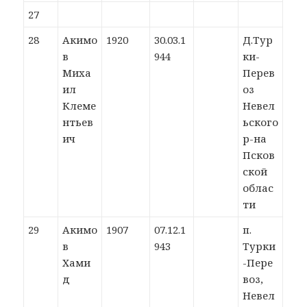
27
28
Акимо
1920
30.03.1
Д.Тур
в
944
ки-
Миха
Перев
ил
оз
Клеме
Невел
нтьев
ьского
ич
р-на
Псков
ской
облас
ти
29
Акимо
1907
07.12.1
п.
в
943
Турки
Хами
-Пере
д
воз,
Невел