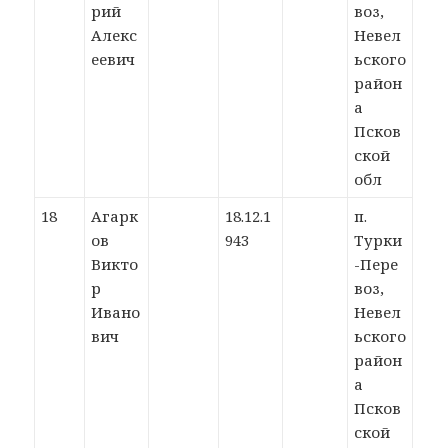
рий
воз,
Алекс
Невел
еевич
ьского
район
а
Псков
ской
обл
18
Агарк
18.12.1
п.
ов
943
Турки
Викто
-Пере
р
воз,
Ивано
Невел
вич
ьского
район
а
Псков
ской