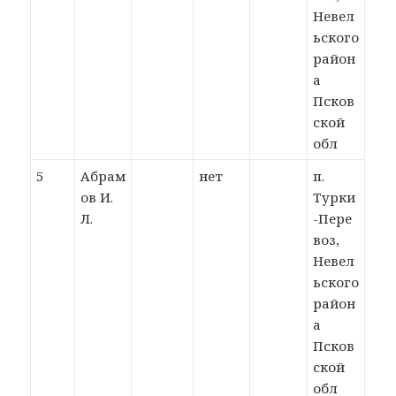
Невел
ьского
район
а
Псков
ской
обл
5
Абрам
нет
п.
ов И.
Турки
Л.
-Пере
воз,
Невел
ьского
район
а
Псков
ской
обл