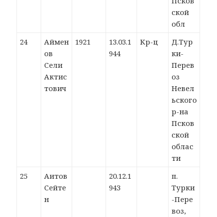
Псков
ской
обл
24
Аймен
1921
13.03.1
Кр-ц
Д.Тур
ов
944
ки-
Сели
Перев
Актис
оз
тович
Невел
ьского
р-на
Псков
ской
облас
ти
25
Аитов
20.12.1
п.
Сейте
943
Турки
н
-Пере
воз,