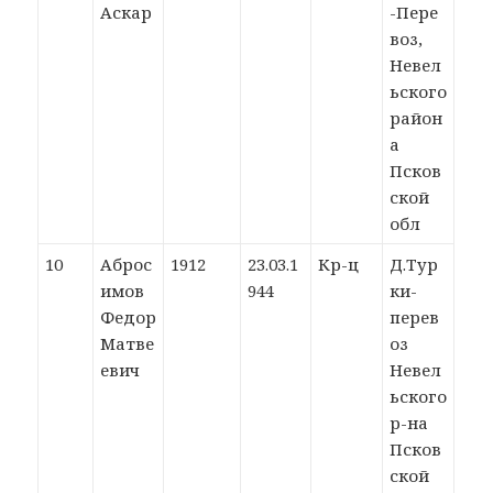
Аскар
-Пере
воз,
Невел
ьского
район
а
Псков
ской
обл
10
Аброс
1912
23.03.1
Кр-ц
Д.Тур
имов
944
ки-
Федор
перев
Матве
оз
евич
Невел
ьского
р-на
Псков
ской