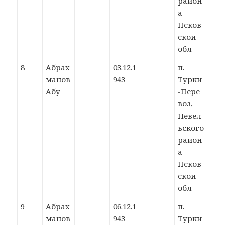
район
а
Псков
ской
обл
8
Абрах
03.12.1
п.
манов
943
Турки
Абу
-Пере
воз,
Невел
ьского
район
а
Псков
ской
обл
9
Абрах
06.12.1
п.
манов
943
Турки