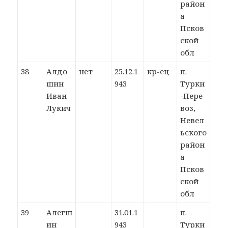
район
а
Псков
ской
обл
38
Алдо
нет
25.12.1
кр-ец
п.
шин
943
Турки
Иван
-Пере
Лукич
воз,
Невел
ьского
район
а
Псков
ской
обл
39
Алегш
31.01.1
п.
ин
943
Турки