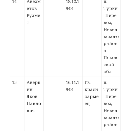
14
Авезм
18.12.1
п.
етов
943
Турки
Рузме
-Пере
т
воз,
Невел
ьского
район
а
Псков
ской
обл
15
Аверк
16.11.1
Гв.
п.
ин
943
красн
Турки
Яков
оарме
-Пере
Павло
ец
воз,
вич
Невел
ьского
район