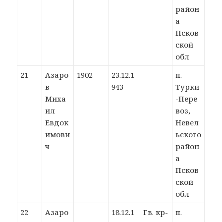
район
а
Псков
ской
обл
21
Азаро
1902
23.12.1
п.
в
943
Турки
Миха
-Пере
ил
воз,
Евдок
Невел
имови
ьского
ч
район
а
Псков
ской
обл
22
Азаро
18.12.1
Гв. кр-
п.