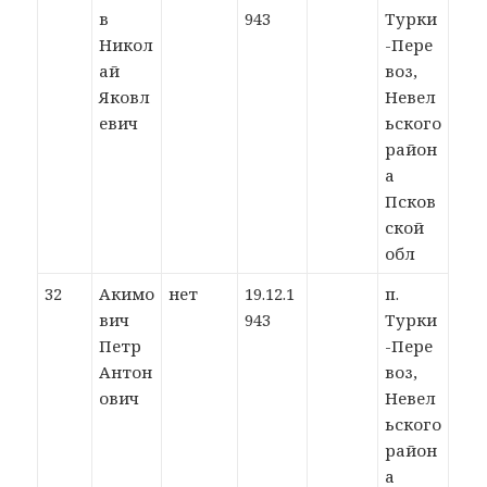
в
943
Турки
Никол
-Пере
ай
воз,
Яковл
Невел
евич
ьского
район
а
Псков
ской
обл
32
Акимо
нет
19.12.1
п.
вич
943
Турки
Петр
-Пере
Антон
воз,
ович
Невел
ьского
район
а