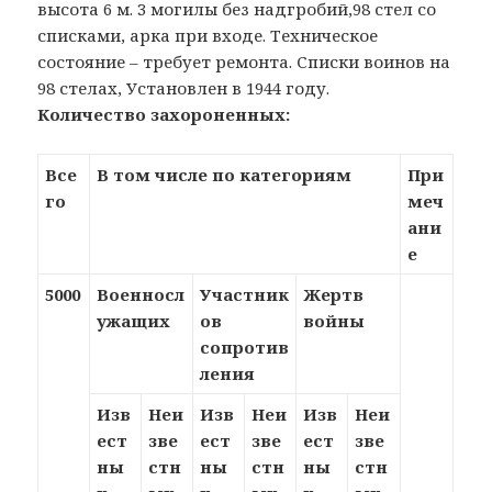
высота 6 м. 3 могилы без надгробий,98 стел со
списками, арка при входе. Техническое
состояние – требует ремонта. Списки воинов на
98 стелах, Установлен в 1944 году.
Количество захороненных:
Все
В том числе по категориям
При
го
меч
ани
е
5000
Военносл
Участник
Жертв
ужащих
ов
войны
сопротив
ления
Изв
Неи
Изв
Неи
Изв
Неи
ест
зве
ест
зве
ест
зве
ны
стн
ны
стн
ны
стн