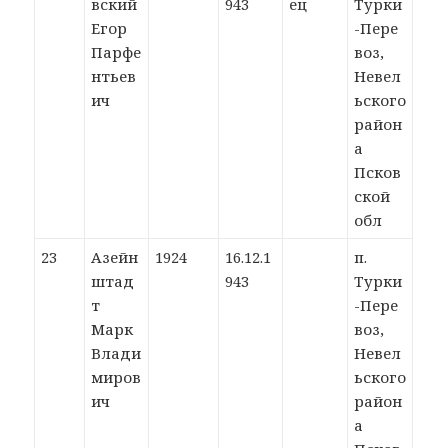
вский
943
ец
Турки
Егор
-Пере
Парфе
воз,
нтьев
Невел
ич
ьского
район
а
Псков
ской
обл
23
Азейн
1924
16.12.1
п.
штад
943
Турки
т
-Пере
Марк
воз,
Влади
Невел
миров
ьского
ич
район
а