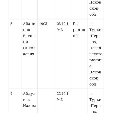
Псков
ской
обл
3
Абари
1903
03.12.1
Гв.
п.
нов
943
рядов
Турки
Васил
ой
-Пере
ий
воз,
Никол
Невел
аевич
ьского
район
а
Псков
ской
обл
4
Абдул
22.12.1
п.
иев
943
Турки
Назим
-Пере
воз,