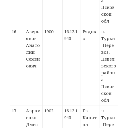
а
Псков
ской
обл
16
Аверь
1900
16.12.1
Рядов
п.
янов
943
о
Турки
Анато
-Пере
лий
воз,
Семен
Невел
ович
ьского
район
а
Псков
ской
обл
17
Аврам
1902
16.12.1
Гв.
п.
енко
943
Капит
Турки
Дмит
ан
-Пере