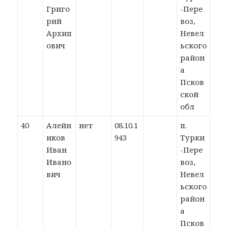
Григо
-Пере
рий
воз,
Архип
Невел
ович
ьского
район
а
Псков
ской
обл
40
Алейн
нет
08.10.1
п.
иков
943
Турки
Иван
-Пере
Ивано
воз,
вич
Невел
ьского
район
а
Псков