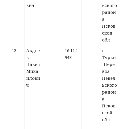
вич
ьского
район
а
Псков
ской
обл
13
Авдее
16.11.1
п.
в
943
Турки
Павел
-Пере
Миха
воз,
йлови
Невел
ч
ьского
район
а
Псков
ской
обл