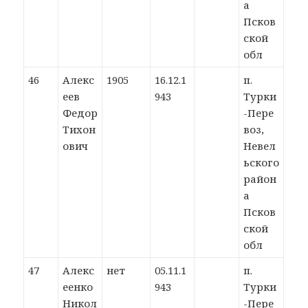
а
Псков
ской
обл
46
Алекс
1905
16.12.1
п.
еев
943
Турки
Федор
-Пере
Тихон
воз,
ович
Невел
ьского
район
а
Псков
ской
обл
47
Алекс
нет
05.11.1
п.
еенко
943
Турки
Никол
-Пере