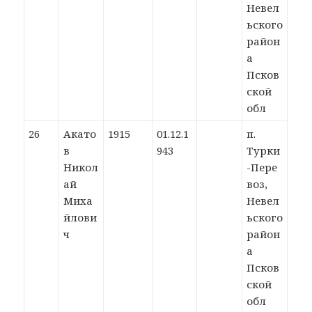
Невел
ьского
район
а
Псков
ской
обл
26
Акато
1915
01.12.1
п.
в
943
Турки
Никол
-Пере
ай
воз,
Миха
Невел
йлови
ьского
ч
район
а
Псков
ской
обл