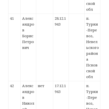
ской
обл
41
Алекс
28.12.1
п.
андро
943
Турки
в
-Пере
Борис
воз,
Петро
Невел
вич
ьского
район
а
Псков
ской
обл
42
Алекс
нет
17.12.1
п.
андро
943
Турки
в
-Пере
Никол
воз,