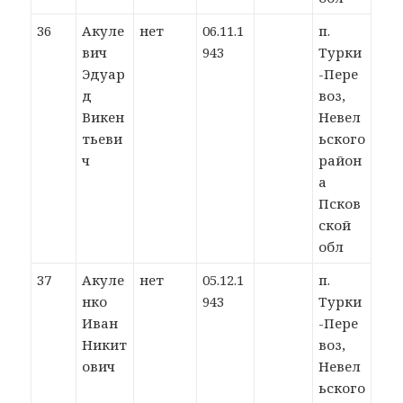
36
Акуле
нет
06.11.1
п.
вич
943
Турки
Эдуар
-Пере
д
воз,
Викен
Невел
тьеви
ьского
ч
район
а
Псков
ской
обл
37
Акуле
нет
05.12.1
п.
нко
943
Турки
Иван
-Пере
Никит
воз,
ович
Невел
ьского