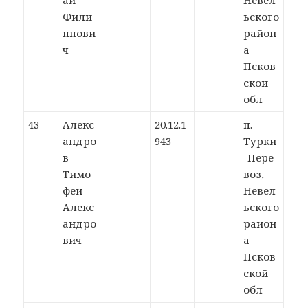
ай
Невел
Фили
ьского
ппови
район
ч
а
Псков
ской
обл
43
Алекс
20.12.1
п.
андро
943
Турки
в
-Пере
Тимо
воз,
фей
Невел
Алекс
ьского
андро
район
вич
а
Псков
ской
обл