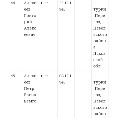
44
Алекс
нет
23.12.1
п.
еев
943
Турки
Григо
-Пере
рий
воз,
Алекс
Невел
еевич
ьского
район
а
Псков
ской
обл
45
Алекс
нет
08.12.1
п.
еев
943
Турки
Петр
-Пере
Васил
воз,
ьевич
Невел
ьского
район