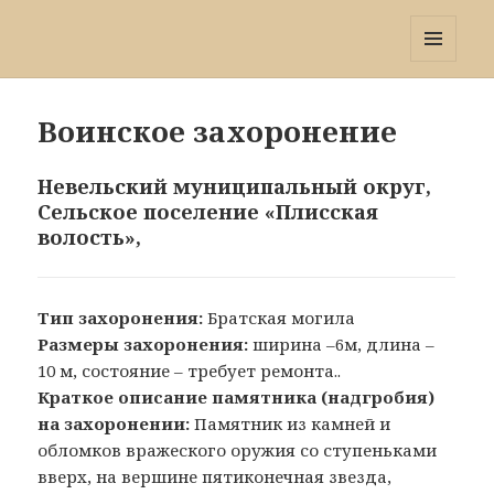
Победа 60
МЕНЮ
И
ВИДЖЕТЫ
Воинское захоронение
Невельский муниципальный округ,
Сельское поселение «Плисская
волость»,
Тип захоронения:
Братская могила
Размеры захоронения:
ширина –6м, длина –
10 м, состояние – требует ремонта..
Краткое описание памятника (надгробия)
на захоронении:
Памятник из камней и
обломков вражеского оружия со ступеньками
вверх, на вершине пятиконечная звезда,