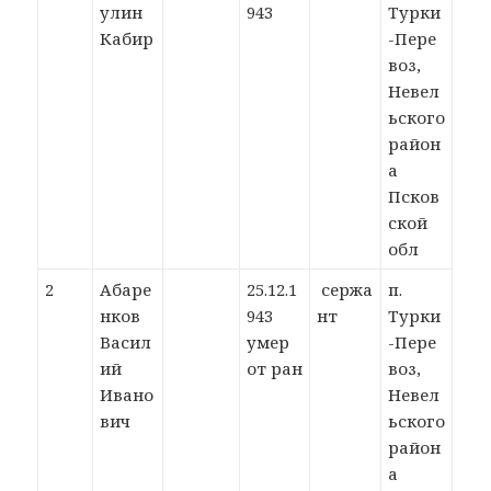
улин
943
Турки
Кабир
-Пере
воз,
Невел
ьского
район
а
Псков
ской
обл
2
Абаре
25.12.1
сержа
п.
нков
943
нт
Турки
Васил
умер
-Пере
ий
от ран
воз,
Ивано
Невел
вич
ьского
район
а