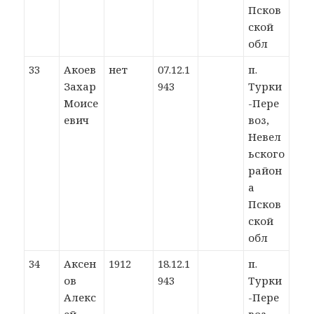
Псков
ской
обл
33
Акоев
нет
07.12.1
п.
Захар
943
Турки
Моисе
-Пере
евич
воз,
Невел
ьского
район
а
Псков
ской
обл
34
Аксен
1912
18.12.1
п.
ов
943
Турки
Алекс
-Пере