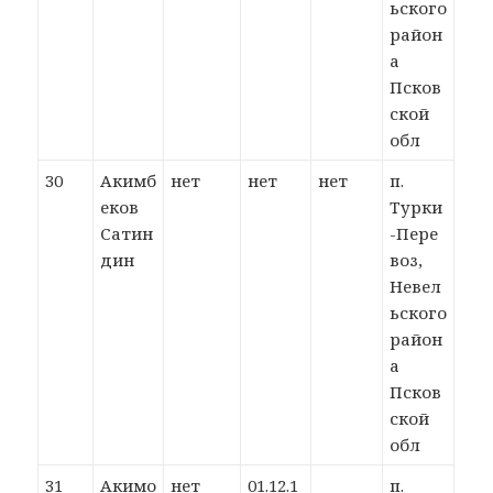
ьского
район
а
Псков
ской
обл
30
Акимб
нет
нет
нет
п.
еков
Турки
Сатин
-Пере
дин
воз,
Невел
ьского
район
а
Псков
ской
обл
31
Акимо
нет
01.12.1
п.