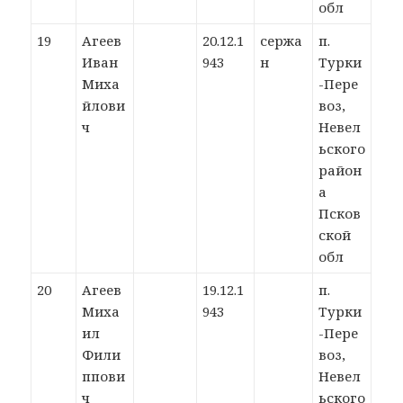
обл
19
Агеев
20.12.1
сержа
п.
Иван
943
н
Турки
Миха
-Пере
йлови
воз,
ч
Невел
ьского
район
а
Псков
ской
обл
20
Агеев
19.12.1
п.
Миха
943
Турки
ил
-Пере
Фили
воз,
ппови
Невел
ч
ьского