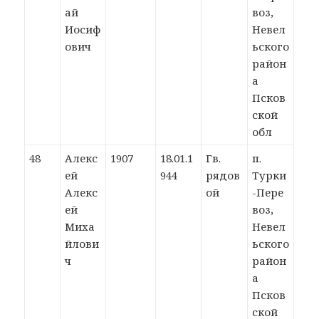
ай
воз,
Иосиф
Невел
ович
ьского
район
а
Псков
ской
обл
48
Алекс
1907
18.01.1
Гв.
п.
ей
944
рядов
Турки
Алекс
ой
-Пере
ей
воз,
Миха
Невел
йлови
ьского
ч
район
а
Псков
ской