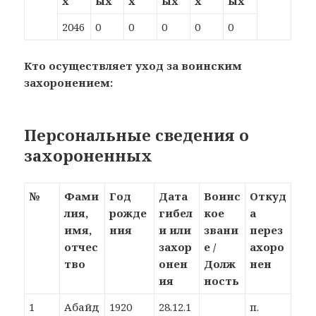
х
ых
х
ых
х
ых
2046
0
0
0
0
0
Кто осуществляет уход за воинским
захоронением:
Персональные сведения о
захороненных
№
Фами
Год
Дата
Воинс
Откуд
лия,
рожде
гибел
кое
а
имя,
ния
и или
звани
перез
отчес
захор
е /
ахоро
тво
онен
Долж
нен
ия
ность
1
Абайд
1920
28.12.1
п.