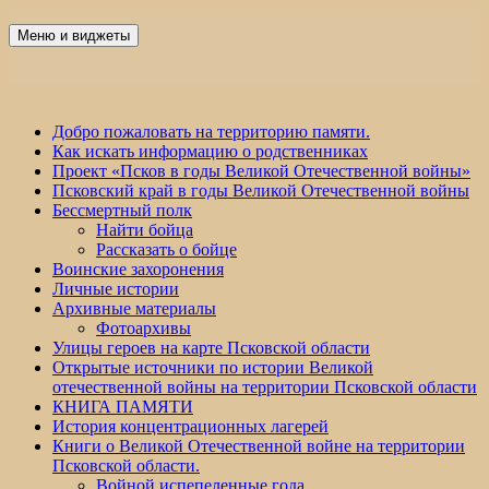
Перейти
к
Меню и виджеты
Победа 60
содержимому
Добро пожаловать на территорию памяти.
Как искать информацию о родственниках
Проект «Псков в годы Великой Отечественной войны»
Псковский край в годы Великой Отечественной войны
Бессмертный полк
Найти бойца
Рассказать о бойце
Воинские захоронения
Личные истории
Архивные материалы
Фотоархивы
Улицы героев на карте Псковской области
Открытые источники по истории Великой
отечественной войны на территории Псковской области
КНИГА ПАМЯТИ
История концентрационных лагерей
Книги о Великой Отечественной войне на территории
Псковской области.
Войной испепеленные года