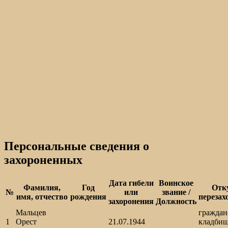
Персональные сведения о
захороненных
Дата гибели
Воинское
Фамилия,
Год
Отк
№
или
звание /
имя, отчество
рождения
перезах
захоронения
Должность
Мальцев
граждан
1
Орест
21.07.1944
кладбищ