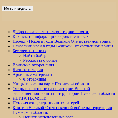
Перейти
к
Меню и виджеты
Победа 60
содержимому
Добро пожаловать на территорию памяти.
Как искать информацию о родственниках
Проект «Псков в годы Великой Отечественной войны»
Псковский край в годы Великой Отечественной войны
Бессмертный полк
Найти бойца
Рассказать о бойце
Воинские захоронения
Личные истории
Архивные материалы
Фотоархивы
Улицы героев на карте Псковской области
Открытые источники по истории Великой
отечественной войны на территории Псковской области
КНИГА ПАМЯТИ
История концентрационных лагерей
Книги о Великой Отечественной войне на территории
Псковской области.
Войной испепеленные года