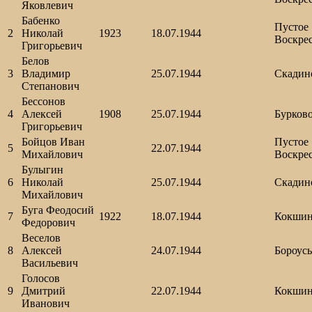
Яковлевич
Бабенко
Пустое
2
Николай
1923
18.07.1944
Воскре
Григорьевич
Белов
3
Владимир
25.07.1944
Скадин
Степанович
Бессонов
4
Алексей
1908
25.07.1944
Бурков
Григорьевич
Бойцов Иван
Пустое
5
22.07.1944
Михайлович
Воскре
Булыгин
6
Николай
25.07.1944
Скадин
Михайлович
Буга Феодосий
7
1922
18.07.1944
Кокши
Федорович
Веселов
8
Алексей
24.07.1944
Бороус
Васильевич
Голосов
9
Дмитрий
22.07.1944
Кокши
Иванович