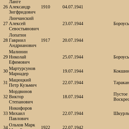
Ланге
26
Александр
1910
04.07.1941
Зигфридович
Линчанский
27
Алексей
23.07.1944
Бороус
Севостьянович
Лопатин
28
Гавриил
1917
20.07.1944
Андрианович
Малинин
29
Николай
25.07.1944
Бороус
Ефимович
Мартурсунов
30
19.07.1944
Кокши
Мариадер
Мацюцкий
31
22.07.1944
Тарака
Петр Кузьмич
Мордвинов
Пустое
32
Виктор
18.07.1944
Воскре
Степанович
Никифоров
33
Михаил
22.07.1944
Шкурл
Павлович
Ольхов Марк
34
1922
22.07.1942