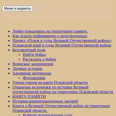
Перейти
к
Меню и виджеты
Победа 60
содержимому
Добро пожаловать на территорию памяти.
Как искать информацию о родственниках
Проект «Псков в годы Великой Отечественной войны»
Псковский край в годы Великой Отечественной войны
Бессмертный полк
Найти бойца
Рассказать о бойце
Воинские захоронения
Личные истории
Архивные материалы
Фотоархивы
Улицы героев на карте Псковской области
Открытые источники по истории Великой
отечественной войны на территории Псковской области
КНИГА ПАМЯТИ
История концентрационных лагерей
Книги о Великой Отечественной войне на территории
Псковской области.
Войной испепеленные года