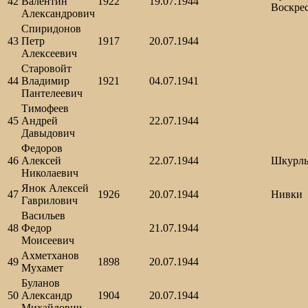
42
Валентин
1922
19.07.1944
Воскре
Александрович
Спиридонов
43
Петр
1917
20.07.1944
Алексеевич
Старовойт
44
Владимир
1921
04.07.1941
Пантелеевич
Тимофеев
45
Андрей
22.07.1944
Давыдович
Федоров
46
Алексей
22.07.1944
Шкурл
Николаевич
Янок Алексей
47
1926
20.07.1944
Нивки
Гаврилович
Васильев
48
Федор
21.07.1944
Моисеевич
Ахметханов
49
1898
20.07.1944
Мухамет
Буланов
50
Александр
1904
20.07.1944
Михайлович