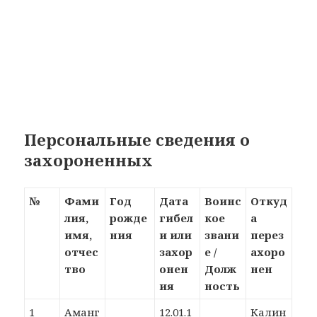
Персональные сведения о
захороненных
№
Фами
Год
Дата
Воинс
Откуд
лия,
рожде
гибел
кое
а
имя,
ния
и или
звани
перез
отчес
захор
е /
ахоро
тво
онен
Долж
нен
ия
ность
1
Аманг
12.01.1
Калин