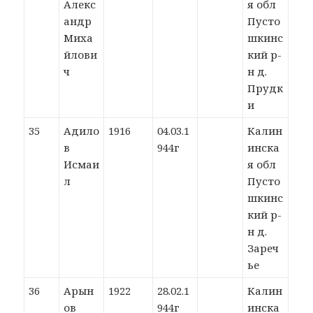
Алекс
я обл
андр
Пусто
Миха
шкинс
йлови
кий р-
ч
н д.
Прудк
и
35
Адило
1916
04.03.1
Калин
в
944г
инска
Исмаи
я обл
л
Пусто
шкинс
кий р-
н д.
Зареч
ье
36
Арын
1922
28.02.1
Калин
ов
944г
инска