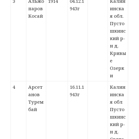
3
Альжо
1914
04.12.1
Калин
паров
943г
инска
Косай
я обл.
Пусто
шкинс
кий р-
н д.
Кривы
е
Озерк
и
4
Арсет
16.11.1
Калин
анов
943г
инска
Турем
я обл
бай
Пусто
шкинс
кий р-
н д.