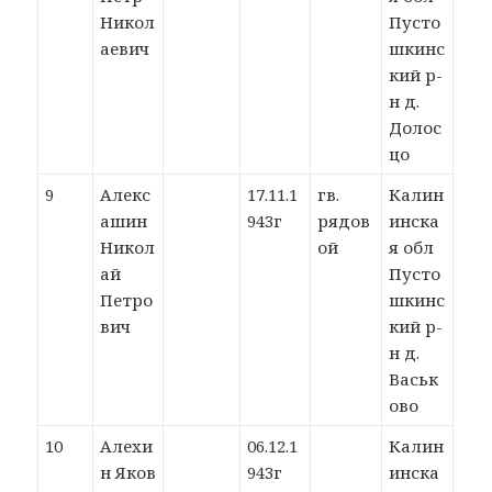
Никол
Пусто
аевич
шкинс
кий р-
н д.
Долос
цо
9
Алекс
17.11.1
гв.
Калин
ашин
943г
рядов
инска
Никол
ой
я обл
ай
Пусто
Петро
шкинс
вич
кий р-
н д.
Васьк
ово
10
Алехи
06.12.1
Калин
н Яков
943г
инска