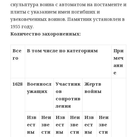
скульптура воина с автоматом на постаменте и
плиты с указанием имен погибших и
увековеченных воинов. Памятник установлен в
1955 году.
Количество захороненных:
Все
В том числе по категориям
При
го
меч
ани
е
1628
Военносл
Участник
Жертв
ужащих
ов
войны
сопротив
ления
Изв
Неи
Изв
Неи
Изв
Неи
ест
зве
ест
зве
ест
зве
ны
стн
ны
стн
ны
стн