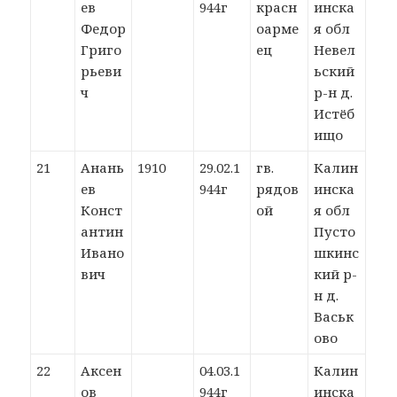
ев
944г
красн
инска
Федор
оарме
я обл
Григо
ец
Невел
рьеви
ьский
ч
р-н д.
Истёб
ищо
21
Анань
1910
29.02.1
гв.
Калин
ев
944г
рядов
инска
Конст
ой
я обл
антин
Пусто
Ивано
шкинс
вич
кий р-
н д.
Васьк
ово
22
Аксен
04.03.1
Калин
ов
944г
инска