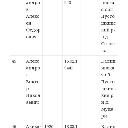
андро
943г
инска
в
я обл
Алекс
Пусто
ей
шкинс
Федор
кий р-
ович
н д.
Сысое
во
45
Алекс
16.02.1
Калин
андро
944г
инска
в
я обл
Викто
Пусто
р
шкинс
Никол
кий р-
аевич
н д.
Муда
ри
46
Акимо
1926
18.03.1
Калин