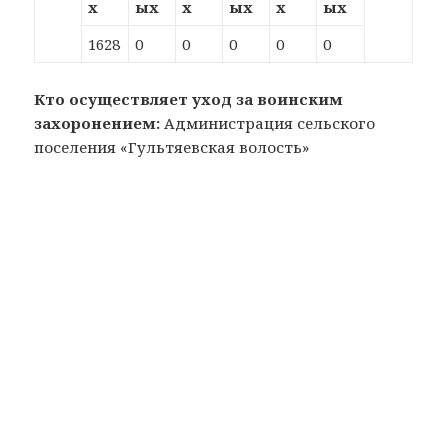
х
ых
х
ых
х
ых
1628
0
0
0
0
0
Кто осуществляет уход за воинским
захоронением:
Администрация сельского
поселения «Гультяевская волость»