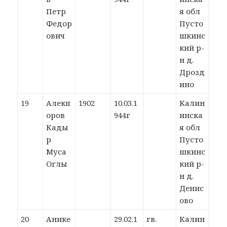
Петр
я обл
Федор
Пусто
ович
шкинс
кий р-
н д.
Дрозд
ино
19
Алекп
1902
10.03.1
Калин
оров
944г
инска
Кады
я обл
р
Пусто
Муса
шкинс
Оглы
кий р-
н д.
Денис
ово
20
Анике
29.02.1
гв.
Калин