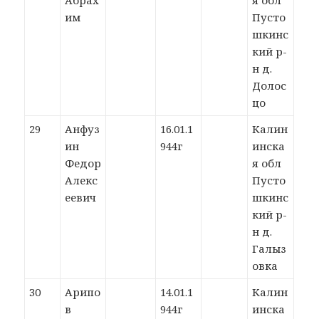
Абрах
я обл
им
Пусто
шкинс
кий р-
н д.
Долос
цо
29
Анфуз
16.01.1
Калин
ин
944г
инска
Федор
я обл
Алекс
Пусто
еевич
шкинс
кий р-
н д.
Галыз
овка
30
Арипо
14.01.1
Калин
в
944г
инска