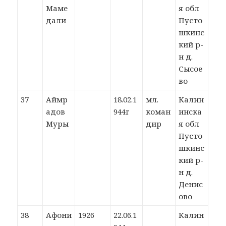
Маме
я обл
дали
Пусто
шкинс
кий р-
н д.
Сысое
во
37
Аймр
18.02.1
мл.
Калин
адов
944г
коман
инска
Муры
дир
я обл
Пусто
шкинс
кий р-
н д.
Денис
ово
38
Афони
1926
22.06.1
Калин