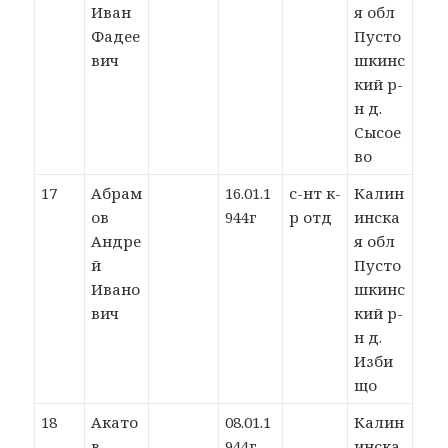
Иван
я обл
Фадее
Пусто
вич
шкинс
кий р-
н д.
Сысое
во
17
Абрам
16.01.1
с-нт к-
Калин
ов
944г
р отд
инска
Андре
я обл
й
Пусто
Ивано
шкинс
вич
кий р-
н д.
Изби
що
18
Акато
08.01.1
Калин
в
944г
инска