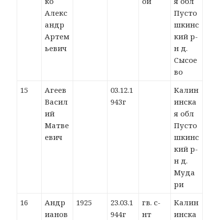
ко
ой
я обл
Алекс
Пусто
андр
шкинс
Артем
кий р-
ьевич
н д.
Сысое
во
15
Агеев
03.12.1
Калин
Васил
943г
инска
ий
я обл
Матве
Пусто
евич
шкинс
кий р-
н д.
Муда
ри
16
Андр
1925
23.03.1
гв. с-
Калин
ианов
944г
нт
инска