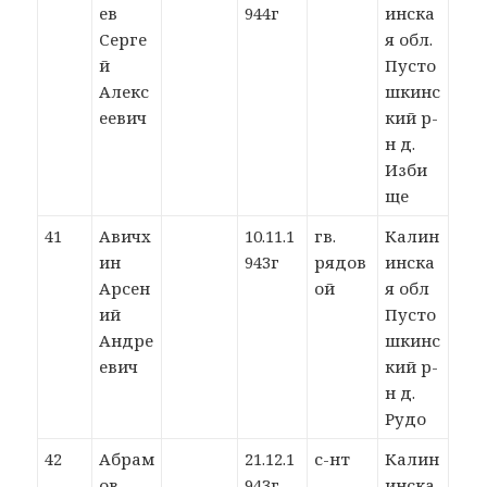
ев
944г
инска
Серге
я обл.
й
Пусто
Алекс
шкинс
еевич
кий р-
н д.
Изби
ще
41
Авичх
10.11.1
гв.
Калин
ин
943г
рядов
инска
Арсен
ой
я обл
ий
Пусто
Андре
шкинс
евич
кий р-
н д.
Рудо
42
Абрам
21.12.1
с-нт
Калин
ов
943г
инска