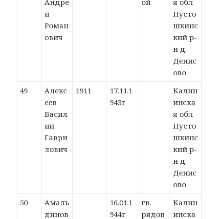
Андре
ой
я обл
й
Пусто
Роман
шкинс
ович
кий р-
н д.
Денис
ово
49
Алекс
1911
17.11.1
Калин
еев
943г
инска
Васил
я обл
ий
Пусто
Гаври
шкинс
лович
кий р-
н д.
Денис
ово
50
Амаль
16.01.1
гв.
Калин
динов
944г
рядов
инска