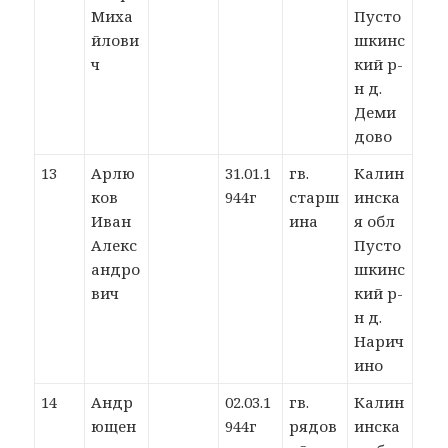
Миха
Пусто
йлови
шкинс
ч
кий р-
н д.
Деми
дово
13
Арлю
31.01.1
гв.
Калин
ков
944г
старш
инска
Иван
ина
я обл
Алекс
Пусто
андро
шкинс
вич
кий р-
н д.
Нарич
ино
14
Андр
02.03.1
гв.
Калин
ющен
944г
рядов
инска