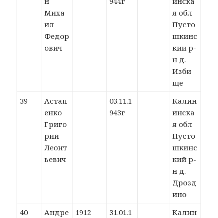
н
944г
инска
Миха
я обл
ил
Пусто
Федор
шкинс
ович
кий р-
н д.
Изби
ще
39
Астап
03.11.1
Калин
енко
943г
инска
Григо
я обл
рий
Пусто
Леонт
шкинс
ьевич
кий р-
н д.
Дрозд
ино
40
Андре
1912
31.01.1
Калин