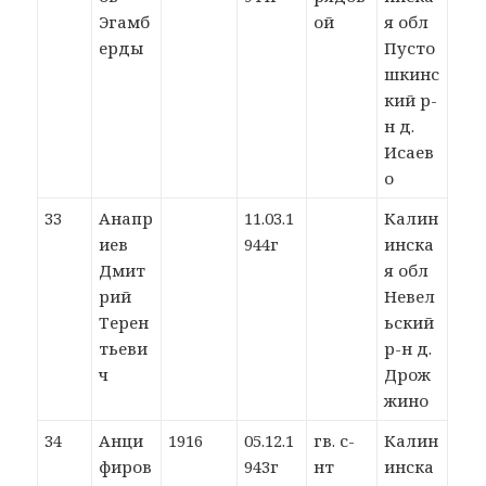
Эгамб
ой
я обл
ерды
Пусто
шкинс
кий р-
н д.
Исаев
о
33
Анапр
11.03.1
Калин
иев
944г
инска
Дмит
я обл
рий
Невел
Терен
ьский
тьеви
р-н д.
ч
Дрож
жино
34
Анци
1916
05.12.1
гв. с-
Калин
фиров
943г
нт
инска