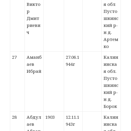
Викто
я обл
р
Пусто
Дмит
шкинс
риеви
кий р-
ч
н д.
Артем
ко
27
Аманб
27.06.1
Калин
аев
944г
инска
Ибрай
я обл.
Пусто
шкинс
кий р-
н д.
Борок
28
Абдул
1903
12.11.1
Калин
аев
943г
инска