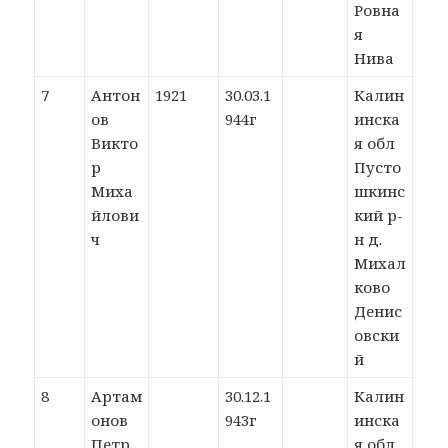
Ровна
я
Нива
7
Антон
1921
30.03.1
Калин
ов
944г
инска
Викто
я обл
р
Пусто
Миха
шкинс
йлови
кий р-
ч
н д.
Михал
ково
Денис
овски
й
8
Артам
30.12.1
Калин
онов
943г
инска
Петр
я обл