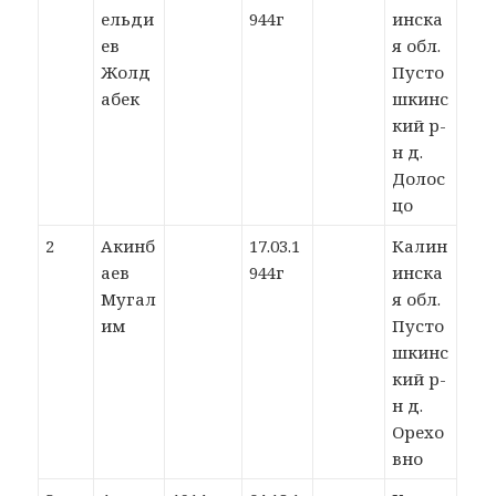
ельди
944г
инска
ев
я обл.
Жолд
Пусто
абек
шкинс
кий р-
н д.
Долос
цо
2
Акинб
17.03.1
Калин
аев
944г
инска
Мугал
я обл.
им
Пусто
шкинс
кий р-
н д.
Орехо
вно