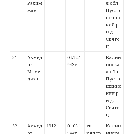
Рахим
я обл
жан
Пусто
шкинс
кий р-
н д.
Святе
ц
31
Ахмед
04.12.1
Калин
ов
943г
инска
Маме
я обл
джан
Пусто
шкинс
кий р-
н д.
Святе
ц
32
Ахмед
1912
01.03.1
гв.
Калин
ов
944г
рядов
инска