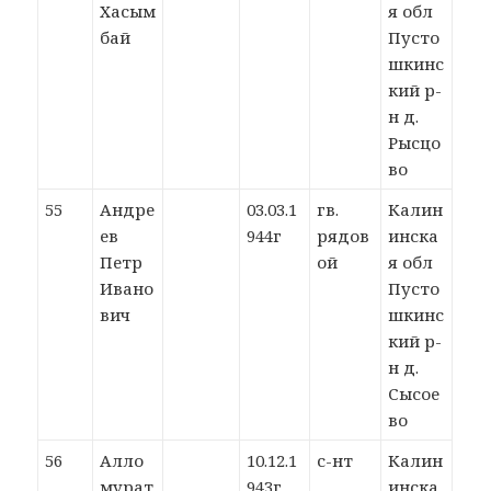
Хасым
я обл
бай
Пусто
шкинс
кий р-
н д.
Рысцо
во
55
Андре
03.03.1
гв.
Калин
ев
944г
рядов
инска
Петр
ой
я обл
Ивано
Пусто
вич
шкинс
кий р-
н д.
Сысое
во
56
Алло
10.12.1
с-нт
Калин
мурат
943г
инска