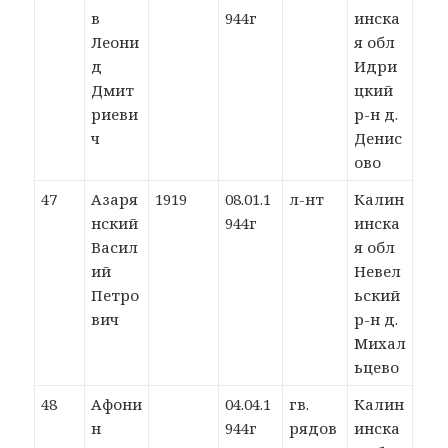
в
944г
инска
Леони
я обл
д
Идри
Дмит
цкий
риеви
р-н д.
ч
Денис
ово
47
Азаря
1919
08.01.1
л-нт
Калин
нский
944г
инска
Васил
я обл
ий
Невел
Петро
ьский
вич
р-н д.
Михал
ьцево
48
Афони
04.04.1
гв.
Калин
н
944г
рядов
инска