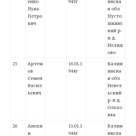
енко
943г
инска
Лука
я обл
Петро
Пусто
вич
шкинс
кий р-
н д.
Нелид
ово
25
Артем
16.01.1
Калин
ов
944г
инска
Семен
я обл
Васил
Невел
ьевич
ьский
р-н д.
Ольхо
вка
26
Анохи
15.01.1
Калин
н
944г
инска