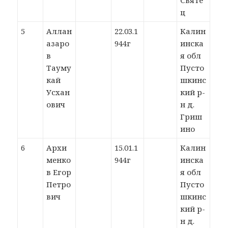
Святе
ц
5
Аллан
22.03.1
Калин
азаро
944г
инска
в
я обл
Тауму
Пусто
кай
шкинс
Усхан
кий р-
ович
н д.
Гриш
ино
6
Архи
15.01.1
Калин
менко
944г
инска
в Егор
я обл
Петро
Пусто
вич
шкинс
кий р-
н д.