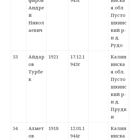
фиров
943г
инска
Андре
я обл
й
Пусто
Никол
шкинс
аевич
кий р-
н д.
Рудо
53
Айдар
1921
17.12.1
Калин
ов
943г
инска
Турбе
я обл.
к
Пусто
шкинс
кий р-
н д.
Прудк
и
54
Ахмет
1918
12.01.1
Калин
ов
944г
инска