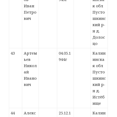
Иван
я обл
Петро
Пусто
вич
шкинс
кий р-
н д.
Долос
цо
43
Артем
04.05.1
Калин
ьев
944г
инска
Никол
я обл
ай
Пусто
Ивано
шкинс
вич
кий р-
н д.
Истёб
ище
44
Алекс
25.12.1
Калин