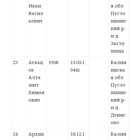
Иван
я обл
Васил
Пусто
ьевич
шкинс
кий р-
н д.
Заглу
шица
23
Агкац
1908
13.03.1
Калин
ев
944г
инска
Алта
я обл
шит
Пусто
Химан
шкинс
ович
кий р-
н д.
Денис
ово
24
Архип
18.12.1
Калин