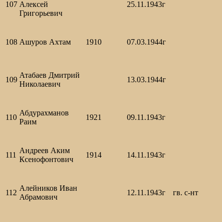
107
Алексей
25.11.1943г
Григорьевич
108
Ашуров Ахтам
1910
07.03.1944г
Атабаев Дмитрий
109
13.03.1944г
Николаевич
Абдурахманов
110
1921
09.11.1943г
Раим
Андреев Аким
111
1914
14.11.1943г
Ксенофонтович
Алейников Иван
112
12.11.1943г
гв. с-нт
Абрамович