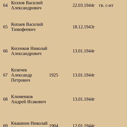
Козлов Василий
64
22.03.1944г
гв. с-нт
Александрович
Копаев Василий
65
18.12.1943г
Тимофеевич
Косенков Николай
66
13.01.1944г
Александрович
Козичев
67
Александр
1925
13.01.1944г
Петрович
Клименков
68
13.01.1944г
Андрей Исакович
Квашнин Николай
69
1904
12.01.1944г