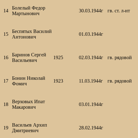
Болелый Федор
14
30.03.1944г
гв. ст. л-нт
Мартынович
Беспятых Василий
15
01.03.1944г
Антонович
Баринов Сергей
16
1925
02.03.1944г
гв. рядовой
Васильевич
Бонин Николай
17
1923
11.03.1944г
гв. рядовой
Фомич
Верховых Ипат
18
03.01.1944г
Макарович
Васильев Архип
19
28.02.1944г
Дмитриевич