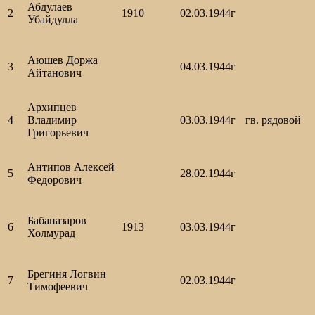
Абдулаев
2
1910
02.03.1944г
Убайдулла
Аюшев Доржа
3
04.03.1944г
Айтанович
Архипцев
4
Владимир
03.03.1944г
гв. рядовой
Григорьевич
Антипов Алексей
5
28.02.1944г
Федорович
Бабаназаров
6
1913
03.03.1944г
Холмурад
Брегиня Логвин
7
02.03.1944г
Тимофеевич