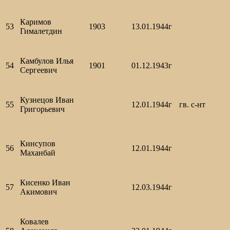
Каримов
53
1903
13.01.1944г
Гималетдин
Камбулов Илья
54
1901
01.12.1943г
Сергеевич
Кузнецов Иван
55
12.01.1944г
гв. с-нт
Григорьевич
Кинсупов
56
12.01.1944г
Маханбай
Кисенко Иван
57
12.03.1944г
Акимович
Ковалев