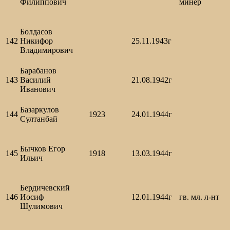
Филиппович
минер
Болдасов
142
Никифор
25.11.1943г
Владимирович
Барабанов
143
Василий
21.08.1942г
Иванович
Базаркулов
144
1923
24.01.1944г
Султанбай
Бычков Егор
145
1918
13.03.1944г
Ильич
Бердичевский
146
Иосиф
12.01.1944г
гв. мл. л-нт
Шулимович