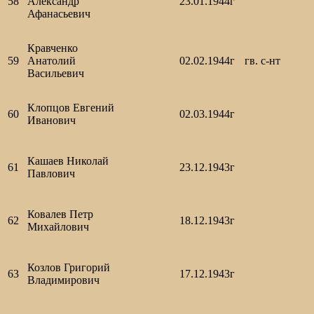
58
Александр
23.01.1944г
Афанасьевич
Кравченко
59
Анатолий
02.02.1944г
гв. с-нт
Васильевич
Клопцов Евгений
60
02.03.1944г
Иванович
Кашаев Николай
61
23.12.1943г
Павлович
Ковалев Петр
62
18.12.1943г
Михайлович
Козлов Григорий
63
17.12.1943г
Владимирович