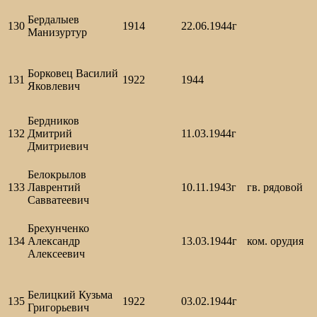
Бердалыев
130
1914
22.06.1944г
Манизуртур
Борковец Василий
131
1922
1944
Яковлевич
Бердников
132
Дмитрий
11.03.1944г
Дмитриевич
Белокрылов
133
Лаврентий
10.11.1943г
гв. рядовой
Савватеевич
Брехунченко
134
Александр
13.03.1944г
ком. орудия
Алексеевич
Белицкий Кузьма
135
1922
03.02.1944г
Григорьевич