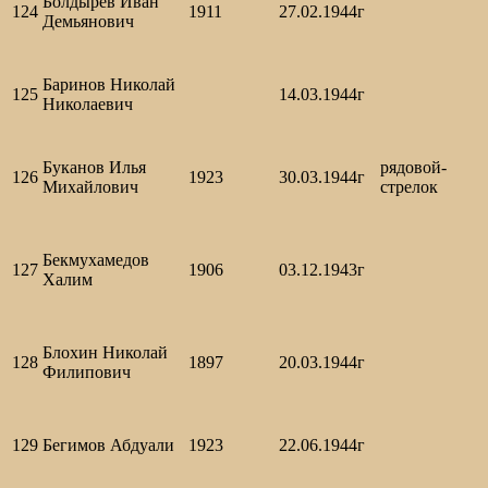
Болдырев Иван
124
1911
27.02.1944г
Демьянович
Баринов Николай
125
14.03.1944г
Николаевич
Буканов Илья
рядовой-
126
1923
30.03.1944г
Михайлович
стрелок
Бекмухамедов
127
1906
03.12.1943г
Халим
Блохин Николай
128
1897
20.03.1944г
Филипович
129
Бегимов Абдуали
1923
22.06.1944г