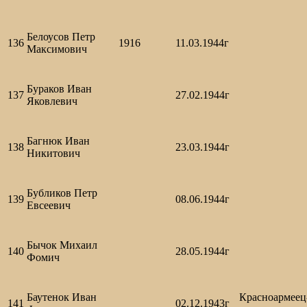
Белоусов Петр
136
1916
11.03.1944г
Максимович
Бураков Иван
137
27.02.1944г
Яковлевич
Багнюк Иван
138
23.03.1944г
Никитович
Бубликов Петр
139
08.06.1944г
Евсеевич
Бычок Михаил
140
28.05.1944г
Фомич
Баутенок Иван
Красноармеец
141
02.12.1943г