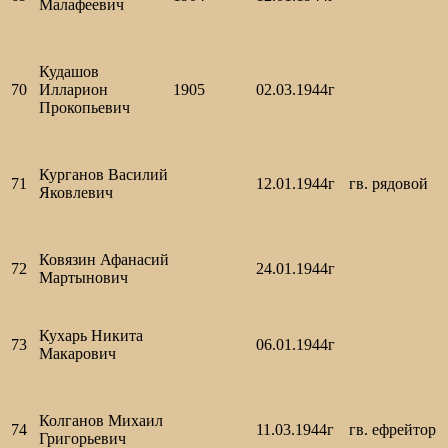
Малафеевич
Кудашов
70
Илларион
1905
02.03.1944г
Прокопьевич
Курганов Василий
71
12.01.1944г
гв. рядовой
Яковлевич
Ковязин Афанасий
72
24.01.1944г
Мартынович
Кухарь Никита
73
06.01.1944г
Макарович
Колганов Михаил
74
11.03.1944г
гв. ефрейтор
Григорьевич