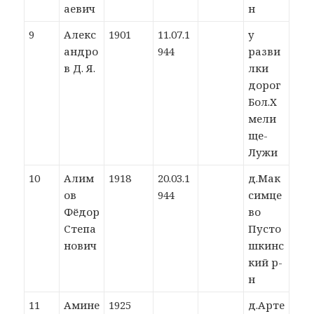
аевич
н
9
Алекс
1901
11.07.1
у
андро
944
разви
в Д. Я.
лки
дорог
Бол.Х
мели
ще-
Лужи
10
Алим
1918
20.03.1
д.Мак
ов
944
симце
Фёдор
во
Степа
Пусто
нович
шкинс
кий р-
н
11
Амине
1925
д.Арте