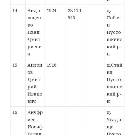
14
Андр
1924
28.11.1
д.
ющен
943
Лобач
ко
и
Иван
Пусто
Дмит
шкинс
риеви
кий р-
ч
н
15
Антон
1916
д.Стай
ов
ки
Дмит
Пусто
рий
шкинс
Ивано
кий р-
вич
н
16
Ануфр
д.
иев
Усади
Иосиф
ще
Галак
Пусто