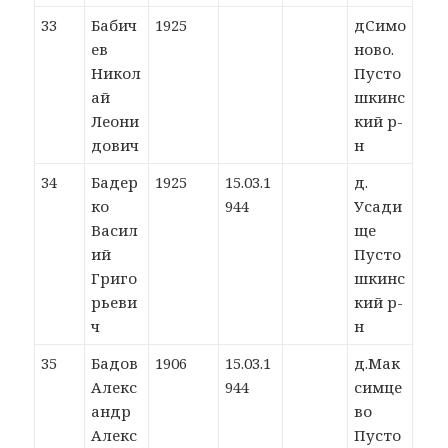
33
Бабич
1925
дСимо
ев
ново.
Никол
Пусто
ай
шкинс
Леони
кий р-
дович
н
34
Бадер
1925
15.03.1
д.
ко
944
Усади
Васил
ще
ий
Пусто
Григо
шкинс
рьеви
кий р-
ч
н
35
Бадов
1906
15.03.1
д.Мак
Алекс
944
симце
андр
во
Алекс
Пусто