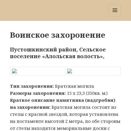
Победа 60
МЕНЮ
И
ВИДЖЕТЫ
Воинское захоронение
Пустошкинский район, Сельское
поселение «Алольская волость»,
Тип захоронения:
Братская могила
Размеры захоронения:
15 х 23,3 (350кв. м.)
Краткое описание памятника (надгробия)
на захоронении:
Братская могила состоит из
стелы с красной звездой, которая установлена
на постаменте высотой 2 метра, по обе стороны
от стелы находятся мемориальные доски с