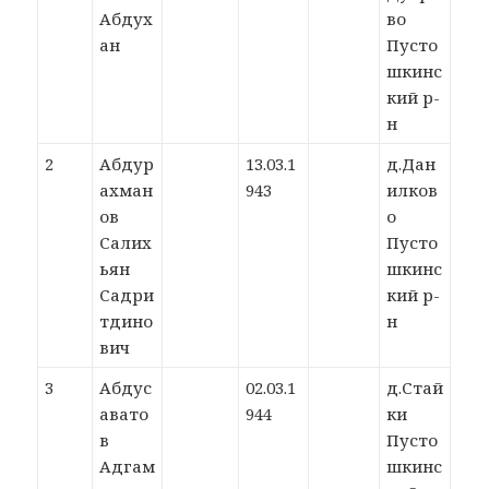
Абдух
во
ан
Пусто
шкинс
кий р-
н
2
Абдур
13.03.1
д.Дан
ахман
943
илков
ов
о
Салих
Пусто
ьян
шкинс
Садри
кий р-
тдино
н
вич
3
Абдус
02.03.1
д.Стай
авато
944
ки
в
Пусто
Адгам
шкинс