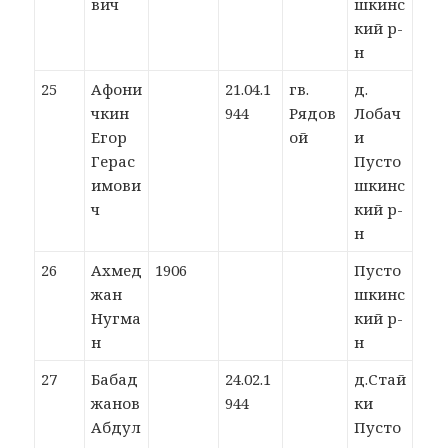
вич
шкинс
кий р-
н
25
Афони
21.04.1
гв.
д.
чкин
944
Рядов
Лобач
Егор
ой
и
Герас
Пусто
имови
шкинс
ч
кий р-
н
26
Ахмед
1906
Пусто
жан
шкинс
Нугма
кий р-
н
н
27
Бабад
24.02.1
д.Стай
жанов
944
ки
Абдул
Пусто