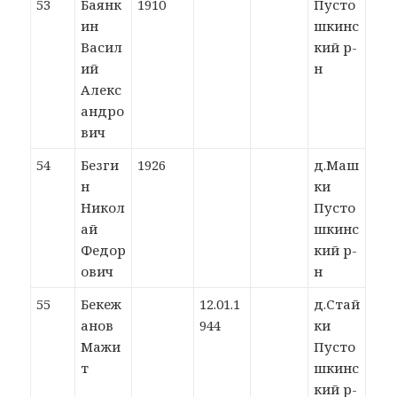
53
Баянк
1910
Пусто
ин
шкинс
Васил
кий р-
ий
н
Алекс
андро
вич
54
Безги
1926
д.Маш
н
ки
Никол
Пусто
ай
шкинс
Федор
кий р-
ович
н
55
Бекеж
12.01.1
д.Стай
анов
944
ки
Мажи
Пусто
т
шкинс
кий р-