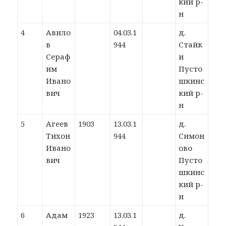
кий р-
н
4
Авило
04.03.1
д.
в
944
Стайк
Сераф
и
им
Пусто
Ивано
шкинс
вич
кий р-
н
5
Агеев
1903
13.03.1
д.
Тихон
944
Симон
Ивано
ово
вич
Пусто
шкинс
кий р-
н
6
Адам
1923
13.03.1
д.