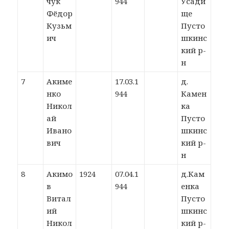
чук
944
Усади
Фёдор
ще
Кузьм
Пусто
ич
шкинс
кий р-
н
7
Акиме
17.03.1
д.
нко
944
Камен
Никол
ка
ай
Пусто
Ивано
шкинс
вич
кий р-
н
8
Акимо
1924
07.04.1
д.Кам
в
944
енка
Витал
Пусто
ий
шкинс
Никол
кий р-