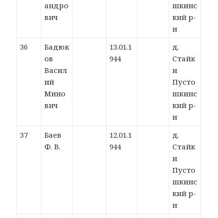
андро
шкинс
вич
кий р-
н
36
Бадюк
13.01.1
д.
ов
944
Стайк
Васил
и
ий
Пусто
Мино
шкинс
вич
кий р-
н
37
Баев
12.01.1
д.
Ф. В.
944
Стайк
и
Пусто
шкинс
кий р-
н