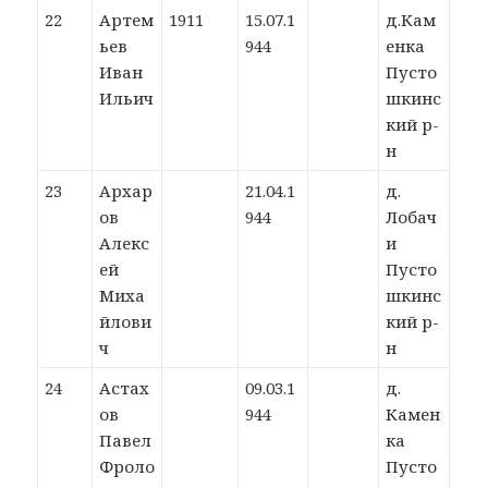
22
Артем
1911
15.07.1
д.Кам
ьев
944
енка
Иван
Пусто
Ильич
шкинс
кий р-
н
23
Архар
21.04.1
д.
ов
944
Лобач
Алекс
и
ей
Пусто
Миха
шкинс
йлови
кий р-
ч
н
24
Астах
09.03.1
д.
ов
944
Камен
Павел
ка
Фроло
Пусто