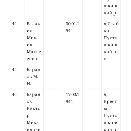
шкинс
кий р
44
Балак
30.01.1
д.Стай
ин
944
ки
Миха
Пусто
ил
шкинс
Матве
кий р-
евич
н
45
Баран
ов М.
Н.
46
Баран
17.03.1
д.
ов
944
Крест
Викто
ы
р
Пусто
Миха
шкинс
йлови
кий р-