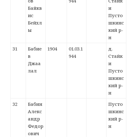
ов
944
Стайк
Байкв
и
ис
Пусто
Бейхл
шкинс
ы
кий р-
н
31
Бабие
1904
01.03.1
д.
в
944
Стайк
Джаа
и
лал
Пусто
шкинс
кий р-
н
32
Бабин
Пусто
Алекс
шкинс
андр
кий р-
Федор
н
ович