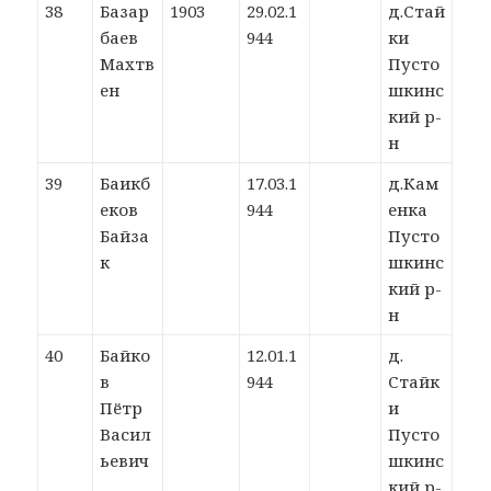
38
Базар
1903
29.02.1
д.Стай
баев
944
ки
Махтв
Пусто
ен
шкинс
кий р-
н
39
Баикб
17.03.1
д.Кам
еков
944
енка
Байза
Пусто
к
шкинс
кий р-
н
40
Байко
12.01.1
д.
в
944
Стайк
Пётр
и
Васил
Пусто
ьевич
шкинс
кий р-