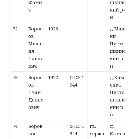
Фоми
шкинс
ч
кий р-
н
72
Борис
1926
д.Маш
ов
ки
Миха
Пусто
ил
шкинс
Павло
кий р-
вич
н
73
Борис
1922
06.03.1
д.Кам
ов
944
енка
Иван
Пусто
Денис
шкинс
ович
кий р-
н
74
Боров
26.03.1
гв.
д.
ков
944
сержа
Камен