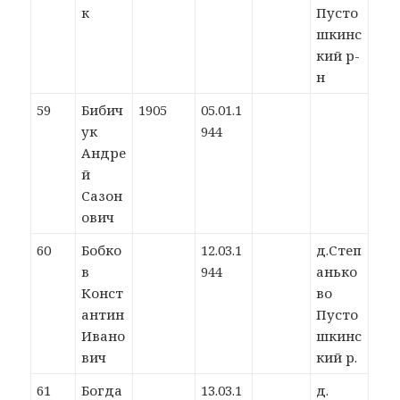
к
Пусто
шкинс
кий р-
н
59
Бибич
1905
05.01.1
ук
944
Андре
й
Сазон
ович
60
Бобко
12.03.1
д.Степ
в
944
анько
Конст
во
антин
Пусто
Ивано
шкинс
вич
кий р.
61
Богда
13.03.1
д.