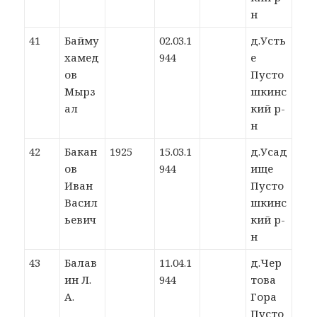
н
41
Байму
02.03.1
д.Усть
хамед
944
е
ов
Пусто
Мырз
шкинс
ал
кий р-
н
42
Бакан
1925
15.03.1
д.Усад
ов
944
ище
Иван
Пусто
Васил
шкинс
ьевич
кий р-
н
43
Балав
11.04.1
д.Чер
ин Л.
944
това
А.
Гора
Пусто