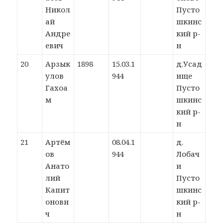
Никол
Пусто
ай
шкинс
Андре
кий р-
евич
н
20
Арзык
1898
15.03.1
д.Усад
улов
944
ище
Гахоа
Пусто
м
шкинс
кий р-
н
21
Артём
08.04.1
д.
ов
944
Лобач
Анато
и
лий
Пусто
Капит
шкинс
онови
кий р-
ч
н