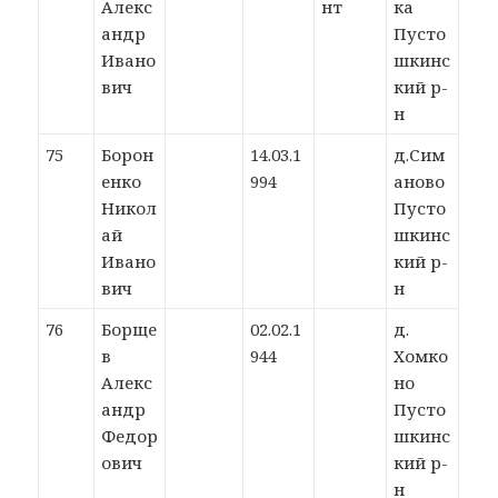
Алекс
нт
ка
андр
Пусто
Ивано
шкинс
вич
кий р-
н
75
Борон
14.03.1
д.Сим
енко
994
аново
Никол
Пусто
ай
шкинс
Ивано
кий р-
вич
н
76
Борще
02.02.1
д.
в
944
Хомко
Алекс
но
андр
Пусто
Федор
шкинс
ович
кий р-
н