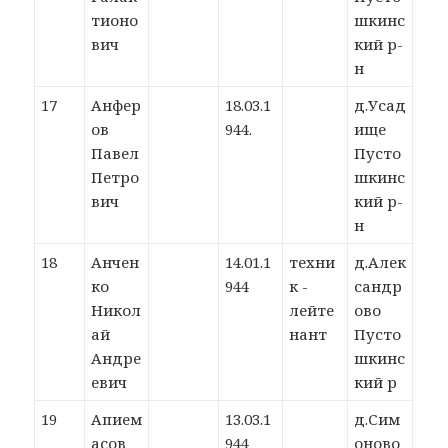
тионо
шкинс
вич
кий р-
н
17
Анфер
18.03.1
д.Усад
ов
944.
ище
Павел
Пусто
Петро
шкинс
вич
кий р-
н
18
Анчен
14.01.1
техни
д.Алек
ко
944
к -
сандр
Никол
лейте
ово
ай
нант
Пусто
Андре
шкинс
евич
кий р
19
Апием
13.03.1
д.Сим
асов
944
оново