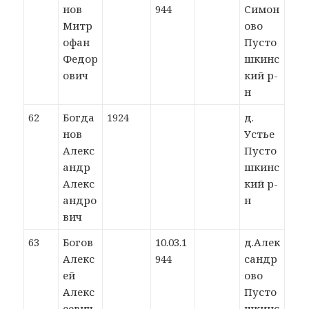
нов
944
Симон
Митр
ово
офан
Пусто
Федор
шкинс
ович
кий р-
н
62
Богда
1924
д.
нов
Устье
Алекс
Пусто
андр
шкинс
Алекс
кий р-
андро
н
вич
63
Богов
10.03.1
д.Алек
Алекс
944
сандр
ей
ово
Алекс
Пусто
еевич
шкинс