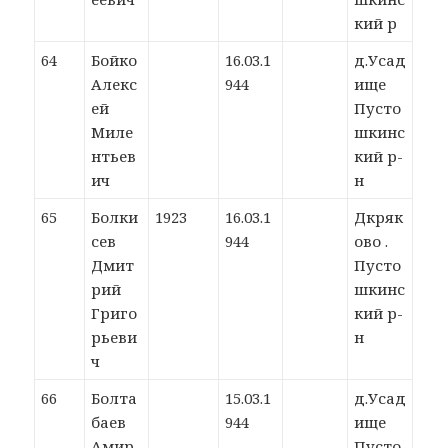
кий р
64
Бойко
16.03.1
д.Усад
Алекс
944
ище
ей
Пусто
Миле
шкинс
нтьев
кий р-
ич
н
65
Болки
1923
16.03.1
Дкряк
сев
944
ово .
Дмит
Пусто
рий
шкинс
Григо
кий р-
рьеви
н
ч
66
Болта
15.03.1
д.Усад
баев
944
ище
Амир
Пусто