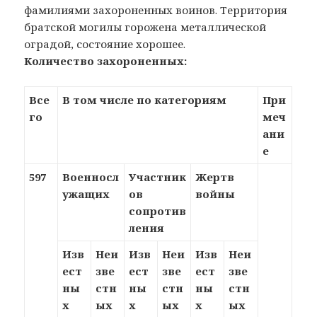
фамилиями захороненных воинов. Территория
братской могилы горожена металлической
оградой, состояние хорошее.
Количество захороненных:
Все
В том числе по категориям
При
го
меч
ани
е
597
Военносл
Участник
Жертв
ужащих
ов
войны
сопротив
ления
Изв
Неи
Изв
Неи
Изв
Неи
ест
зве
ест
зве
ест
зве
ны
стн
ны
стн
ны
стн
х
ых
х
ых
х
ых