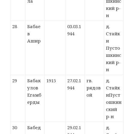
ла
шкинс
кий р-
н
28
Бабае
03.03.1
д.
в
944
Стайк
Ашир
и
Пусто
шкинс
кий р-
н
29
Бабак
1915
27.02.1
гв.
д.
улов
944
рядов
Стайк
Егамб
ой
иПуст
ерды
ошкин
ский
р-н
30
Бабед
29.02.1
д.