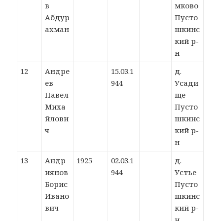
в
мково
Абдур
Пусто
ахман
шкинс
кий р-
н
12
Андре
15.03.1
д.
ев
944
Усади
Павел
ще
Миха
Пусто
йлови
шкинс
ч
кий р-
н
13
Андр
1925
02.03.1
д.
иянов
944
Устье
Борис
Пусто
Ивано
шкинс
вич
кий р-
н