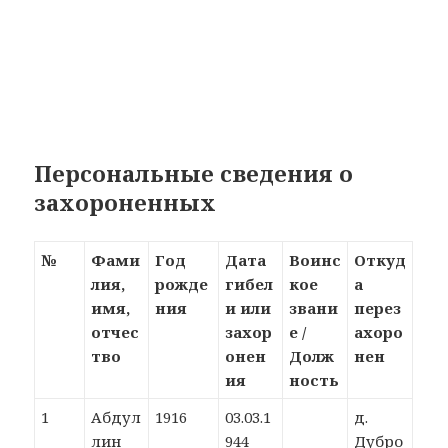
Персональные сведения о
захороненных
№
Фами
Год
Дата
Воинс
Откуд
лия,
рожде
гибел
кое
а
имя,
ния
и или
звани
перез
отчес
захор
е /
ахоро
тво
онен
Долж
нен
ия
ность
1
Абдул
1916
03.03.1
д.
лин
944
Дубро