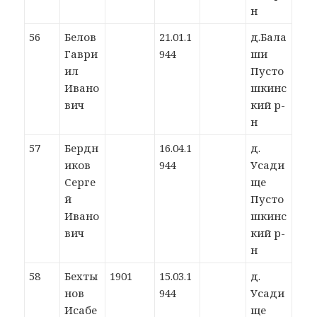
н
56
Белов
21.01.1
д.Бала
Гаври
944
ши
ил
Пусто
Ивано
шкинс
вич
кий р-
н
57
Бердн
16.04.1
д.
иков
944
Усади
Серге
ще
й
Пусто
Ивано
шкинс
вич
кий р-
н
58
Бехты
1901
15.03.1
д.
нов
944
Усади
Исабе
ще