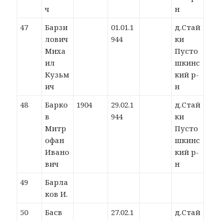
ч
н
47
Барзи
01.01.1
д.Стай
лович
944
ки
Миха
Пусто
ил
шкинс
Кузьм
кий р-
ич
н
48
Барко
1904
29.02.1
д.Стай
в
944
ки
Митр
Пусто
офан
шкинс
Ивано
кий р-
вич
н
49
Барла
ков И.
50
Басв
27.02.1
д.Стай