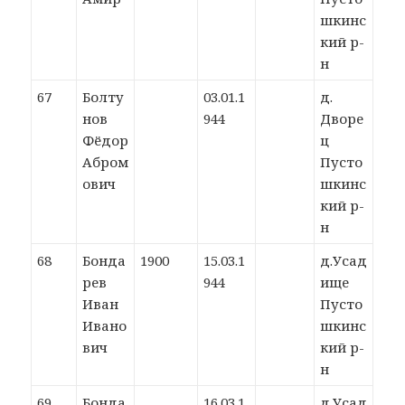
шкинс
кий р-
н
67
Болту
03.01.1
д.
нов
944
Дворе
Фёдор
ц
Абром
Пусто
ович
шкинс
кий р-
н
68
Бонда
1900
15.03.1
д.Усад
рев
944
ище
Иван
Пусто
Ивано
шкинс
вич
кий р-
н
69
Бонда
16.03.1
д.Усад