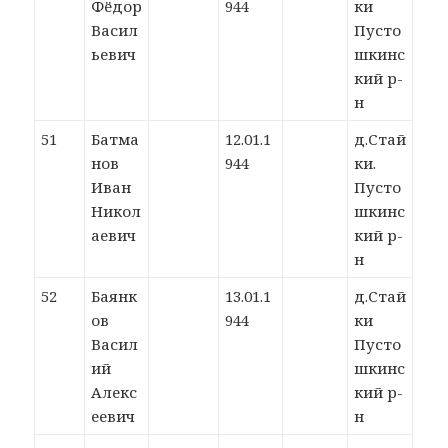
Фёдор
944
ки
Васил
Пусто
ьевич
шкинс
кий р-
н
51
Батма
12.01.1
д.Стай
нов
944
ки.
Иван
Пусто
Никол
шкинс
аевич
кий р-
н
52
Баянк
13.01.1
д.Стай
ов
944
ки
Васил
Пусто
ий
шкинс
Алекс
кий р-
еевич
н