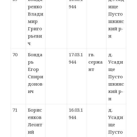
ренко
944
ище
Влади
Пусто
мир
шкинс
Григо
кий р-
рьеви
н
ч
70
Бонда
17.03.1
гв.
д.
рь
944
сержа
Усади
Егор
нт
ще
Спири
Пусто
донов
шкинс
ич
кий р-
н
71
Борис
16.03.1
д.
енков
944
Усади
Леонт
ще
ий
Пусто