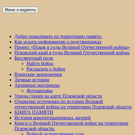
Перейти
к
Меню и виджеты
Победа 60
содержимому
Добро пожаловать на территорию памяти.
Как искать информацию о родственниках
Проект «Псков в годы Великой Отечественной войны»
Псковский край в годы Великой Отечественной войны
Бессмертный полк
Найти бойца
Рассказать о бойце
Воинские захоронения
Личные истории
Архивные материалы
Фотоархивы
Улицы героев на карте Псковской области
Открытые источники по истории Великой
отечественной войны на территории Псковской области
КНИГА ПАМЯТИ
История концентрационных лагерей
Книги о Великой Отечественной войне на территории
Псковской области.
Войной испепеленные года