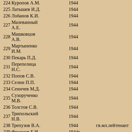
224
Куропов А.М.
1944
225
Латышев И.Д.
1944
226
Лобанов К.И.
1944
Малеванный
227
1944
А.Е.
Машковцов
228
1944
А.В.
Мартыненко
229
1944
И.М.
230
Пекарь П.Д.
1944
Перепелица
231
1944
Н.С.
232
Попов С.В.
1944
233
Селин П.П.
1944
234
Сеничев М.Д.
1944
Сухорученко
235
1944
М.В.
236
Толстов С.В.
1944
Трипольский
237
1944
Н.В.
238
Трепузов В.А.
1944
гв.мл.лейтенант
239
Францев Б.И.
1944г