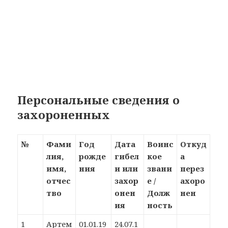
Персональные сведения о
захороненных
№
Фами
Год
Дата
Воинс
Откуд
лия,
рожде
гибел
кое
а
имя,
ния
и или
звани
перез
отчес
захор
е /
ахоро
тво
онен
Долж
нен
ия
ность
1
Артем
01.01.19
24.07.1