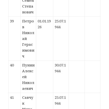
Семен
Степа
нович
39
Петро
01.01.19
25.07.1
в
26
944
Никол
ай
Герас
имови
ч
40
Пунин
30.07.1
Алекс
944
ей
Никол
аевич
41
Савчу
25.07.1
к
944