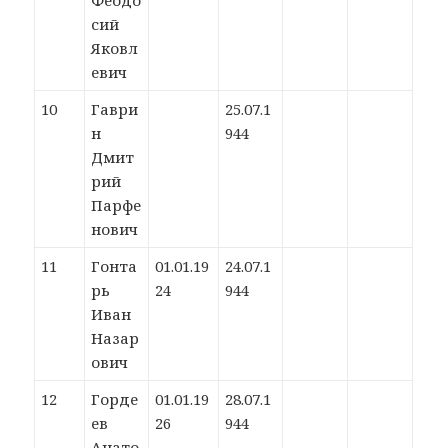
Феодо
сий
Яковл
евич
10
Гаври
25.07.1
н
944
Дмит
рий
Парфе
нович
11
Гонта
01.01.19
24.07.1
рь
24
944
Иван
Назар
ович
12
Горде
01.01.19
28.07.1
ев
26
944
Анато