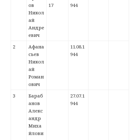
ов
17
944
Никол
ай
Андре
евич
2
Афана
11.08.1
сьев
944
Никол
ай
Роман
ович
3
Бараб
27.07.1
анов
944
Алекс
андр
Миха
йлови