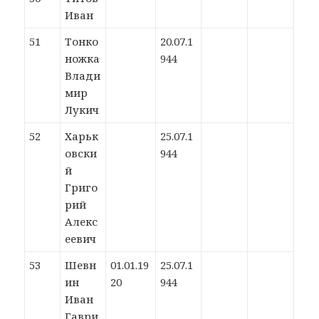
Иван
51
Тонко
20.07.1
ножка
944
Влади
мир
Лукич
52
Харьк
25.07.1
овски
944
й
Григо
рий
Алекс
еевич
53
Шевн
01.01.19
25.07.1
ин
20
944
Иван
Гаври