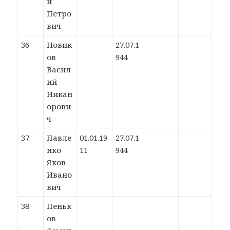
й
Петро
вич
36
Новик
27.07.1
ов
944
Васил
ий
Никан
орови
ч
37
Павле
01.01.19
27.07.1
нко
11
944
Яков
Ивано
вич
38
Пеньк
ов