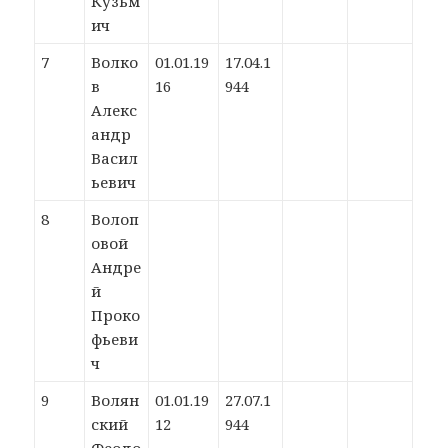
Кузьм
ич
7
Волко
01.01.19
17.04.1
в
16
944
Алекс
андр
Васил
ьевич
8
Волоп
овой
Андре
й
Проко
фьеви
ч
9
Волян
01.01.19
27.07.1
ский
12
944