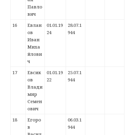
Павло
вич
16
Евлан
01.01.19
28.07.1
ов
24
944
Иван
Миха
йлови
ч
17
Евсик
01.01.19
25.07.1
ов
22
944
Влади
мир
Семен
ович
18
Егоро
06.03.1
в
944
Васил