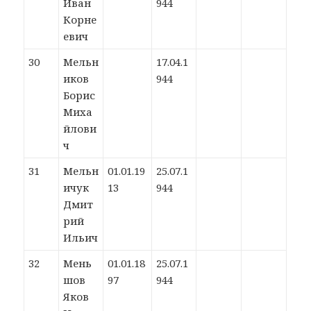
Иван
944
Корне
евич
30
Мельн
17.04.1
иков
944
Борис
Миха
йлови
ч
31
Мельн
01.01.19
25.07.1
ичук
13
944
Дмит
рий
Ильич
32
Мень
01.01.18
25.07.1
шов
97
944
Яков