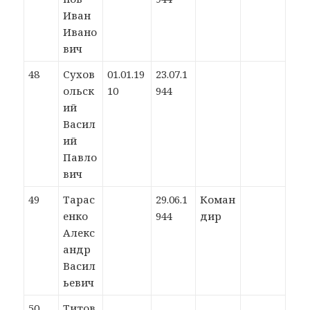
Иван
Ивано
вич
48
Сухов
01.01.19
23.07.1
ольск
10
944
ий
Васил
ий
Павло
вич
49
Тарас
29.06.1
Коман
енко
944
дир
Алекс
андр
Васил
ьевич
50
Титов