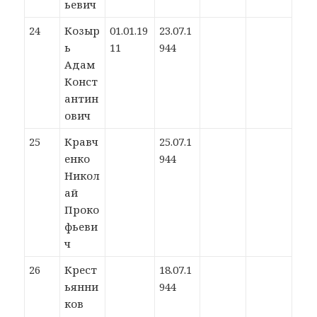
ьевич
24
Козыр
01.01.19
23.07.1
ь
11
944
Адам
Конст
антин
ович
25
Кравч
25.07.1
енко
944
Никол
ай
Проко
фьеви
ч
26
Крест
18.07.1
ьянни
944
ков