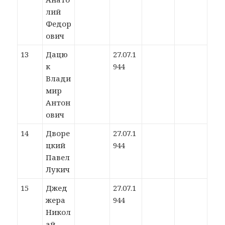
лий
Федор
ович
13
Дацю
27.07.1
к
944
Влади
мир
Антон
ович
14
Дворе
27.07.1
цкий
944
Павел
Лукич
15
Джед
27.07.1
жера
944
Никол
ай