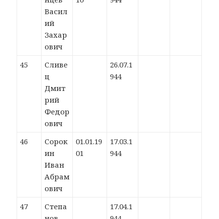
Васил
ий
Захар
ович
45
Сливе
26.07.1
ц
944
Дмит
рий
Федор
ович
46
Сорок
01.01.19
17.03.1
ин
01
944
Иван
Абрам
ович
47
Степа
17.04.1
нов
944