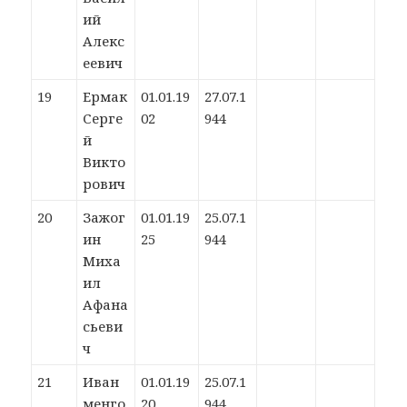
ий
Алекс
еевич
19
Ермак
01.01.19
27.07.1
Серге
02
944
й
Викто
рович
20
Зажог
01.01.19
25.07.1
ин
25
944
Миха
ил
Афана
сьеви
ч
21
Иван
01.01.19
25.07.1
менго
20
944