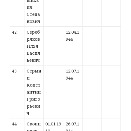
Миха
ил
Степа
нович
42
Сереб
12.04.1
ряков
944
Илья
Васил
ьевич
43
Серми
12.07.1
н
944
Конст
антин
Григо
рьеви
ч
44
Скопи
01.01.19
26.07.1
нцев
10
944