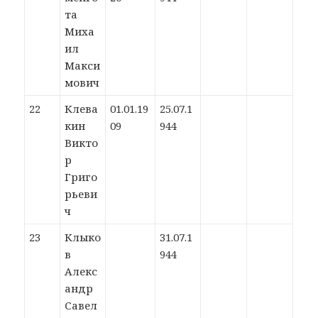
та
Миха
ил
Макси
мович
22
Клева
01.01.19
25.07.1
кин
09
944
Викто
р
Григо
рьеви
ч
23
Клыко
31.07.1
в
944
Алекс
андр
Савел