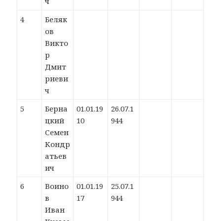
ч
4
Беляк
ов
Викто
р
Дмит
риеви
ч
5
Берна
01.01.19
26.07.1
цкий
10
944
Семен
Кондр
атьев
ич
6
Воино
01.01.19
25.07.1
в
17
944
Иван