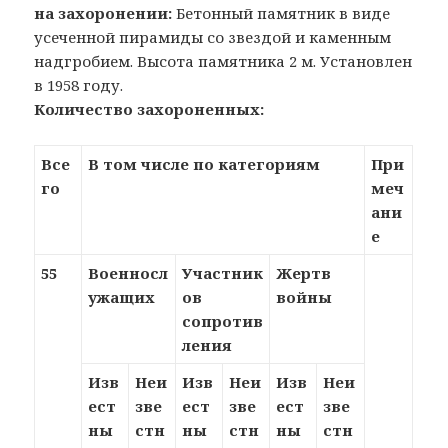
на захоронении:
Бетонный памятник в виде
усеченной пирамиды со звездой и каменным
надгробием. Высота памятника 2 м. Установлен
в 1958 году.
Количество захороненных:
Все
В том числе по категориям
При
го
меч
ани
е
55
Военносл
Участник
Жертв
ужащих
ов
войны
сопротив
ления
Изв
Неи
Изв
Неи
Изв
Неи
ест
зве
ест
зве
ест
зве
ны
стн
ны
стн
ны
стн