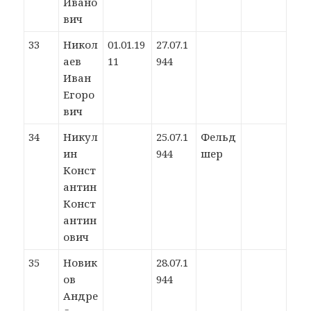
Ивано
вич
33
Никол
01.01.19
27.07.1
аев
11
944
Иван
Егоро
вич
34
Никул
25.07.1
Фельд
ин
944
шер
Конст
антин
Конст
антин
ович
35
Новик
28.07.1
ов
944
Андре