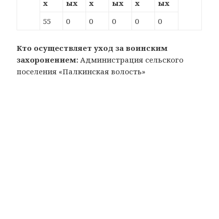
х
ых
х
ых
х
ых
55
0
0
0
0
0
Кто осуществляет уход за воинским
захоронением:
Администрация сельского
поселения «Палкинская волость»