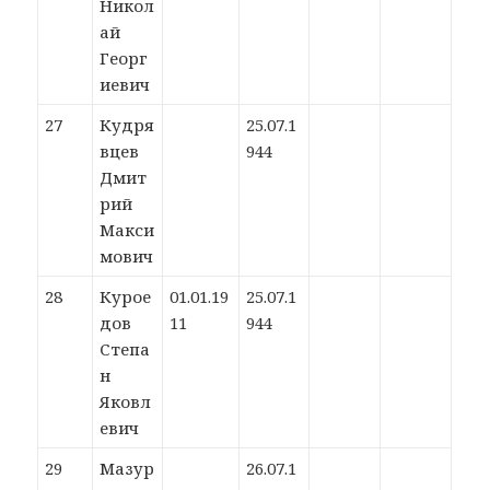
Никол
ай
Георг
иевич
27
Кудря
25.07.1
вцев
944
Дмит
рий
Макси
мович
28
Курое
01.01.19
25.07.1
дов
11
944
Степа
н
Яковл
евич
29
Мазур
26.07.1