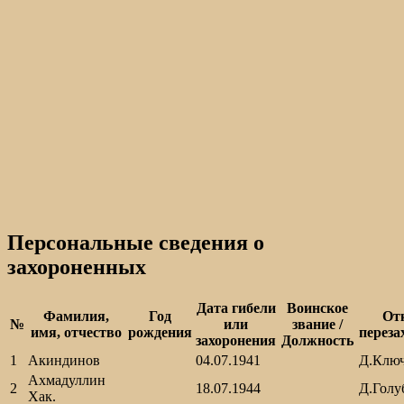
Персональные сведения о
захороненных
Дата гибели
Воинское
Фамилия,
Год
От
№
или
звание /
имя, отчество
рождения
переза
захоронения
Должность
1
Акиндинов
04.07.1941
Д.Клю
Ахмадуллин
2
18.07.1944
Д.Голу
Хак.