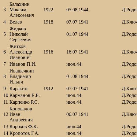
Балахнин
3
Максим
1922
05.08.1944
Д.Родо
Алексеевич
4
Велев
1918
07.07.1941
Д.Клю
Жидков
5
Николай
01.07.1944
Д.Родо
Сергеевич
Житков
6
Александр
1916
16.07.1941
Д.Клю
Иванович
7
Иванов П.И.
июл.44
Д.Родо
Ивашечкин
8
Владимир
01.08.1944
Д.Родо
Ильич
9
Каракин
1912
07.07.1941
Д.Клю
10
Карманов Е.Б.
июл.44
Д.Родо
11
Карпенко Р.С.
июл.44
Д.Родо
Коновалов
12
Иван
06.07.1941
Д.Клю
Андреевич
13
Корохов Ф.К.
июл.44
Д.Родо
14
Кропотов Г.А.
июл.44
Д.Родо