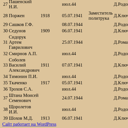
Пашенский
27
июл.44
Д.Родо
Н.И.
Заместитель
28
Поржен
1918
05.07.1941
Д.Клю
политрука
29
Сашков Г.Ф.
08.07.1944
Д.Родо
30
Седунов
1909
06.07.1941
Д.Клю
Сидорук
31
Артем
25.07.1944
Д.Рома
Гаврилович
32
Смирнов А.П.
июл.44
Д.Родо
Соболев
33
Василий
1911
07.07.1941
Д.Клю
Александрович
34
Тимонин П.И.
июл.44
Д.Родо
35
Ткаченко
1917
05.07.1941
Д.Клю
36
Трохов С.А.
июл.44
Д.Родо
Штана Моисей
37
24.07.1944
Д.Рома
Семенович
Щоролетов
38
июл.44
Д.Родо
И.И.
39
Шохов М.Д.
1913
06.07.1941
Д.Клю
Сайт работает на WordPress