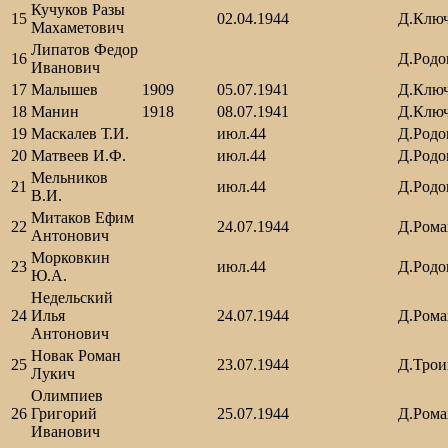
Кучуков Разы
15
02.04.1944
Д.Клю
Махаметович
Липатов Федор
16
Д.Родо
Иванович
17
Малышев
1909
05.07.1941
Д.Клю
18
Манин
1918
08.07.1941
Д.Клю
19
Маскалев Т.И.
июл.44
Д.Родо
20
Матвеев И.Ф.
июл.44
Д.Родо
Мельников
21
июл.44
Д.Родо
В.И.
Митаков Ефим
22
24.07.1944
Д.Рома
Антонович
Морковкин
23
июл.44
Д.Родо
Ю.А.
Недельский
24
Илья
24.07.1944
Д.Рома
Антонович
Новак Роман
25
23.07.1944
Д.Трои
Лукич
Олимпиев
26
Григорий
25.07.1944
Д.Рома
Иванович