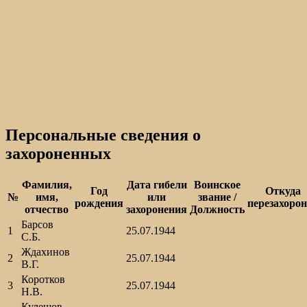
Персональные сведения о
захороненных
Фамилия,
Дата гибели
Воинское
Год
Откуда
№
имя,
или
звание /
рождения
перезахоро
отчество
захоронения
Должность
Барсов
1
25.07.1944
С.Б.
Ждахинов
2
25.07.1944
В.Г.
Коротков
3
25.07.1944
Н.В.
Кулешов