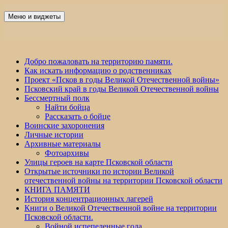
Перейти
к
Меню и виджеты
Победа 60
содержимому
Добро пожаловать на территорию памяти.
Как искать информацию о родственниках
Проект «Псков в годы Великой Отечественной войны»
Псковский край в годы Великой Отечественной войны
Бессмертный полк
Найти бойца
Рассказать о бойце
Воинские захоронения
Личные истории
Архивные материалы
Фотоархивы
Улицы героев на карте Псковской области
Открытые источники по истории Великой
отечественной войны на территории Псковской области
КНИГА ПАМЯТИ
История концентрационных лагерей
Книги о Великой Отечественной войне на территории
Псковской области.
Войной испепеленные года