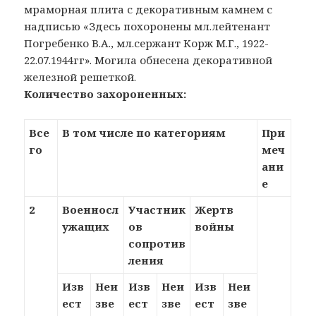
мраморная плита с декоративным камнем с
надписью «Здесь похоронены мл.лейтенант
Погребенко В.А., мл.сержант Корж М.Г., 1922-
22.07.1944гг». Могила обнесена декоративной
железной решеткой.
Количество захороненных:
Все
В том числе по категориям
При
го
меч
ани
е
2
Военносл
Участник
Жертв
ужащих
ов
войны
сопротив
ления
Изв
Неи
Изв
Неи
Изв
Неи
ест
зве
ест
зве
ест
зве