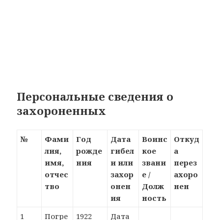
Персональные сведения о
захороненных
№
Фами
Год
Дата
Воинс
Откуд
лия,
рожде
гибел
кое
а
имя,
ния
и или
звани
перез
отчес
захор
е /
ахоро
тво
онен
Долж
нен
ия
ность
1
Погре
1922
Дата