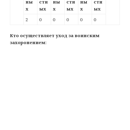
ны
стн
ны
стн
ны
стн
х
ых
х
ых
х
ых
2
0
0
0
0
0
Кто осуществляет уход за воинским
захоронением: