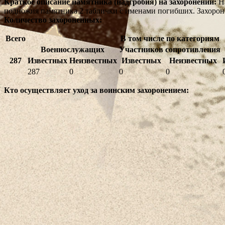
Краткое описание памятника (надгробия) на захоронении:
На
подножия памятника 2 таблички с именами погибших. Захорон
Количество захороненных:
Всего
В том числе по категориям
Военнослужащих
Участников сопротивления
287
Известных
Неизвестных
Известных
Неизвестных
287
0
0
0
Кто осуществляет уход за воинским захоронением: