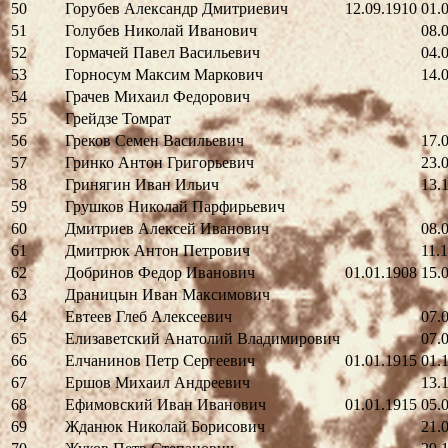
50
Горубев Александр Дмитриевич
12.09.1910
01.
51
Голубев Николай Иванович
08.
52
Гормачей Павел Васильевич
04.
53
Горносум Максим Маркович
14.
54
Грачев Михаил Федорович
55
Грейдзе Томрат
56
Греков Семен Васильевич
17.
57
Гринко Антон Григорьевич
23.
58
Гринягин Иван Ильич
13.
59
Грушков Николай Парфирьевич
60
Дмитриев Алексей Иванович
08.
61
Дмитрюк Антон Петрович
11.
62
Добринов Федор Иванович
01.01.1908
15.
63
Драницын Иван Максимович
64
Евтеев Глеб Алексеевич
07.
65
Елизаветский Анатолий Владимирович
07.
66
Елчанинов Петр Сергеевич
01.01.1915
01.
67
Ершов Михаил Андреевич
13.
68
Ефимовский Иван Иванович
01.01.1915
05.
69
Жданюк Николай Борисович
21.