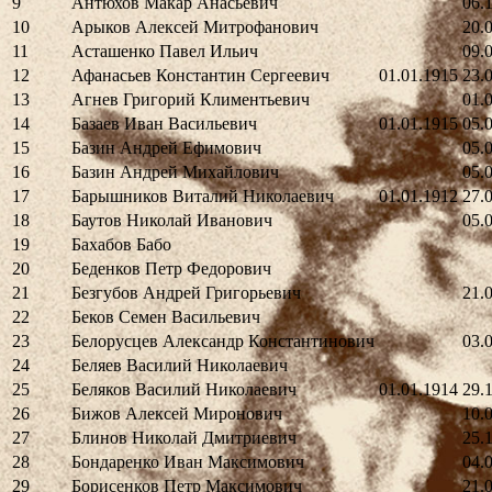
9
Антюхов Макар Анасьевич
06.
10
Арыков Алексей Митрофанович
20.
11
Асташенко Павел Ильич
09.
12
Афанасьев Константин Сергеевич
01.01.1915
23.
13
Агнев Григорий Климентьевич
01.
14
Базаев Иван Васильевич
01.01.1915
05.
15
Базин Андрей Ефимович
05.
16
Базин Андрей Михайлович
05.
17
Барышников Виталий Николаевич
01.01.1912
27.
18
Баутов Николай Иванович
05.
19
Бахабов Бабо
20
Беденков Петр Федорович
21
Безгубов Андрей Григорьевич
21.
22
Беков Семен Васильевич
23
Белорусцев Александр Константинович
03.
24
Беляев Василий Николаевич
25
Беляков Василий Николаевич
01.01.1914
29.
26
Бижов Алексей Миронович
10.
27
Блинов Николай Дмитриевич
25.
28
Бондаренко Иван Максимович
04.
29
Борисенков Петр Максимович
21.