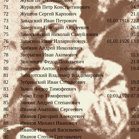
70
Жуков Петр Степанович
29.
71
Журавлев Петр Константинович
04.
72
Жушгов Сергей Карпович
21.
73
Завадский Иван Петрович
01.01.1916
22.
74
Заверткин Григорий Андреевич
26.
75
Замосковский Николай Самуйлович
05.
76
Запасной Иван Илларионович
01.01.1926
13.
77
Заябкин Андрей Николаевич
78
Зворыгин Иван Акимович
11.
79
Звягинцев Федор Леонтьевич
21.
80
Зинченко Антон Трофимович
19.
81
Заболотский Владимир Владимирович
82
Зубринский Иван Степанович
19.
83
Зыков Федор Тимофеевич
07.
84
Зябко Егор Тимофеевич
01.01.1920
07.
85
Зявкин Андрей Степанович
86
Иванов Анатолий Сергеевич
05.
87
Иванов Григорий Алексеевич
30.
88
Иванов Михаил Иванович
11.
89
Иванов Николай Васильевич
05.
90
Иванов Степан Григорьевич