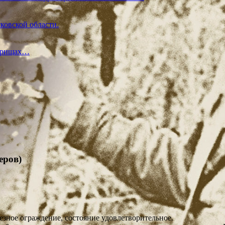
ковской области.
жарищах…
еров)
лезное ограждение, состояние удовлетворительное.