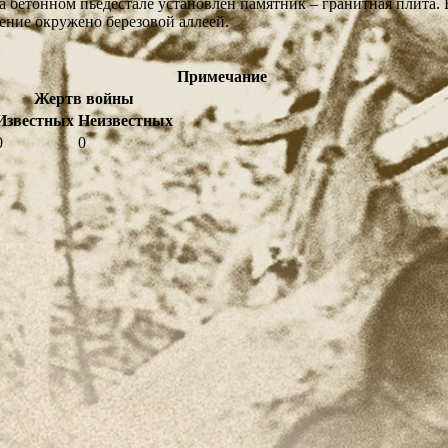
 бетонном пьедестале установлен памятник – гранитная плита.
ение окружено березовой аллеей.
Примечание
Жертв войны
Известных
Неизвестных
0
0