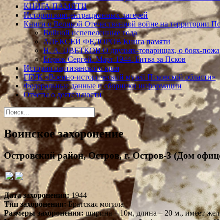
КНИГА ПАМЯТИ
История концентрационных лагерей
Книги о Великой Отечественной войне на территории Пс
Войной испепеленные года
АЛЕКСЕЙ ФЕДОРОВ Книга памяти
Н. А. ЦВЕТКОВ О друзьях-товарищах, о боях-по
Бирюк Сергей. Март 1944. Битва за Псков
История партизанского края
ГБУК «Военно-исторический музей Псковской области»
Федеральные данные и сборники информации
Отчеты о деятельности
Найти:
Воинское захоронение
Островский район, Остров, г. Остров-3 (Дом офиц
Дата захоронения:
1944
Тип захоронения:
Братская могила
Размеры захоронения:
ширина – 10м, длина – 20 м., имеет же