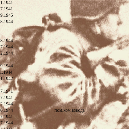
01.1941
07.1941
09.1945
08.1944
08.1944
07.1944
12.1944
09.1944
11.1944
01.1942
07.1941
07.1941
12.1944
10.1944
пом.ком.взвода
07.1941
07.1944