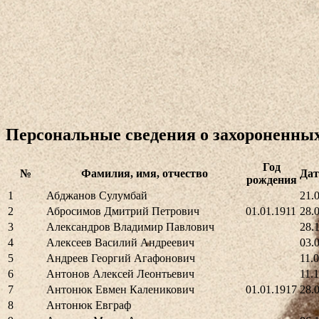
Персональные сведения о захороненны
Год
№
Фамилия, имя, отчество
Дат
рождения
1
Абджанов Сулумбай
21.
2
Абросимов Дмитрий Петрович
01.01.1911
28.
3
Александров Владимир Павлович
28.
4
Алексеев Василий Андреевич
03.
5
Андреев Георгий Агафонович
11.
6
Антонов Алексей Леонтьевич
11.
7
Антонюк Евмен Каленикович
01.01.1917
28.
8
Антонюк Евграф