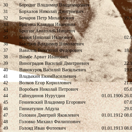
30
Бородиг Владимир Владимирович
31
Борхалов Николай Дмитриевич
32
Бочаров Петр Михайлович
19.
33
Брагина Клавдия Ивановна
34
Бригин Анатолий Никитич
35
Быков Николай Иванович
02.
36
Быстров Владимир Николаевич
37
Вавилов Викентий Федорович
18.
38
Вимбе Арвит Иванович
39
Виноградов Василий Дмитриевич
22.
40
Винокуров Василий Васильевич
19.
41
Владыкин ЕкимВасильевич
42
Волков Егор Кириллович
21.
43
Воробьев Николай Петрович
05.
44
Гайнудинов Нурутдин
01.01.1906
26.
45
Гениевский Владимир Егорович
07.
46
Гиниатулин Абдула
29.
47
Головин Дмитрий Яковлевич
01.01.1912
08.
48
Головко Михаил Филиппович
49
Голояд Иван Фотеевич
01.01.1913
08.