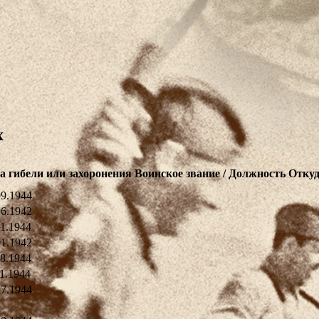
х
а гибели или захоронения
Воинское звание / Должность
Откуд
09.1944
06.1942
11.1944
01.1942
08.1944
11.1944
07.1944