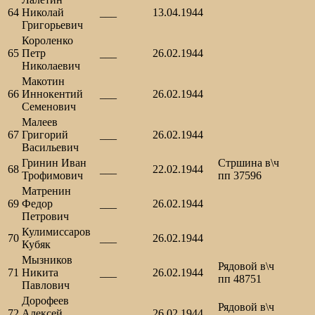
64
Николай
___
13.04.1944
Григорьевич
Короленко
65
Петр
___
26.02.1944
Николаевич
Макотин
66
Иннокентий
___
26.02.1944
Семенович
Малеев
67
Григорий
___
26.02.1944
Васильевич
Гринин Иван
Стршина в\ч
68
___
22.02.1944
Трофимович
пп 37596
Матренин
69
Федор
___
26.02.1944
Петрович
Кулимиссаров
70
___
26.02.1944
Кубяк
Мызников
Рядовой в\ч
71
Никита
___
26.02.1944
пп 48751
Павлович
Дорофеев
Рядовой в\ч
72
Алексей
___
26.02.1944