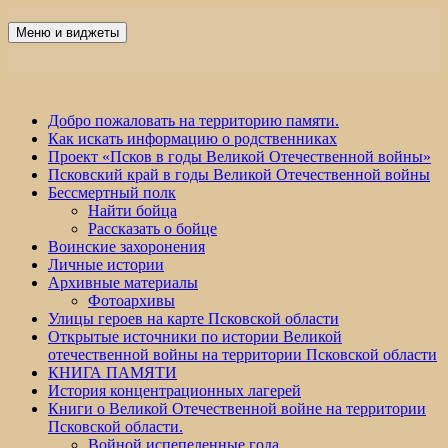
Перейти
к
Меню и виджеты
Победа 60
содержимому
Добро пожаловать на территорию памяти.
Как искать информацию о родственниках
Проект «Псков в годы Великой Отечественной войны»
Псковский край в годы Великой Отечественной войны
Бессмертный полк
Найти бойца
Рассказать о бойце
Воинские захоронения
Личные истории
Архивные материалы
Фотоархивы
Улицы героев на карте Псковской области
Открытые источники по истории Великой
отечественной войны на территории Псковской области
КНИГА ПАМЯТИ
История концентрационных лагерей
Книги о Великой Отечественной войне на территории
Псковской области.
Войной испепеленные года