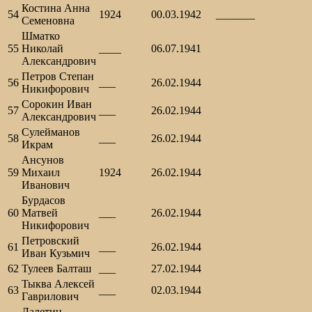
Костина Анна
54
1924
00.03.1942
_______
Семеновна
Шматко
55
Николай
____
06.07.1941
Александрович
Петров Степан
56
___
26.02.1944
Никифорович
Сорокин Иван
57
___
26.02.1944
Александрович
Сулейманов
58
___
26.02.1944
Икрам
Ансунов
59
Михаил
1924
26.02.1944
Иванович
Бурдасов
60
Матвей
___
26.02.1944
Никифорович
Петровский
61
___
26.02.1944
Иван Кузьмич
62
Тулеев Балташ
___
27.02.1944
Тыква Алексей
63
___
02.03.1944
Гаврилович
Лалетин