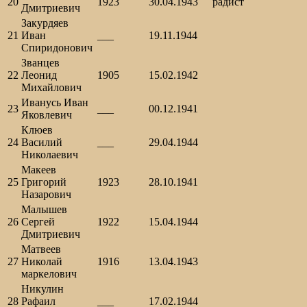
20
1923
30.04.1943
радист
Дмитриевич
Закурдяев
21
Иван
___
19.11.1944
Спиридонович
Званцев
22
Леонид
1905
15.02.1942
Михайлович
Иванусь Иван
23
___
00.12.1941
Яковлевич
Клюев
24
Василий
___
29.04.1944
Николаевич
Макеев
25
Григорий
1923
28.10.1941
Назарович
Малышев
26
Сергей
1922
15.04.1944
Дмитриевич
Матвеев
27
Николай
1916
13.04.1943
маркелович
Никулин
28
Рафаил
___
17.02.1944