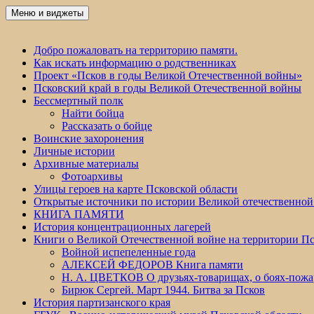
Перейти
Меню и виджеты
Победа 60
к
содержимому
Добро пожаловать на территорию памяти.
Как искать информацию о родственниках
Проект «Псков в годы Великой Отечественной войны»
Псковский край в годы Великой Отечественной войны
Бессмертный полк
Найти бойца
Рассказать о бойце
Воинские захоронения
Личные истории
Архивные материалы
Фотоархивы
Улицы героев на карте Псковской области
Открытые источники по истории Великой отечественной
КНИГА ПАМЯТИ
История концентрационных лагерей
Книги о Великой Отечественной войне на территории Пс
Войной испепеленные года
АЛЕКСЕЙ ФЕДОРОВ Книга памяти
Н. А. ЦВЕТКОВ О друзьях-товарищах, о боях-по
Бирюк Сергей. Март 1944. Битва за Псков
История партизанского края