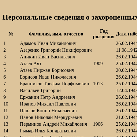
Персональные сведения о захороненны
Год
№
Фамилия, имя, отчество
Дата гиб
рождения
1
Адамов Иван Михайлович
26.02.194
2
Азаренко Григорий Никифорович
11.08.194
3
Аникин Иван Васильевич
26.02.194
4
Атаев Аяз
1909
25.02.194
5
Атаев Пиржан Борисович
20.02.194
6
Борисов Иван Николаевич
26.02.194
7
Бранников Трофим Порфимович
1913
25.02.194
8
Васильев Григорий
12.04.194
9
Ержанин Петр Андреевич
26.02.194
10
Иванов Михаил Павлович
26.02.194
11
Павлов Конон Николаевич
26.02.194
12
Панов Николай Меркурьевич
21.02.194
13
Перминов Андрей Михайлович
1906
25.02.194
14
Рымар Илья Кондратьевич
26.02.194