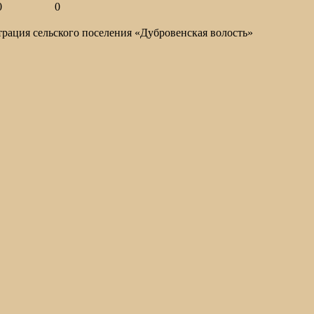
0
0
ация сельского поселения «Дубровенская волость»