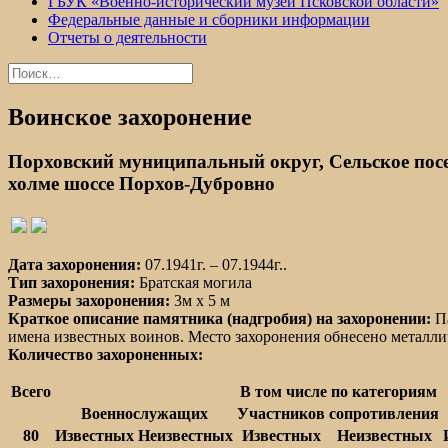
ГБУК «Военно-исторический музей Псковской области»
Федеральные данные и сборники информации
Отчеты о деятельности
Найти:
Воинское захоронение
Порховский муниципальный округ, Сельское посе
холме шоссе Порхов-Дубровно
Дата захоронения:
07.1941г. – 07.1944г..
Тип захоронения:
Братская могила
Размеры захоронения:
3м х 5 м
Краткое описание памятника (надгробия) на захоронении:
Па
имена известных воинов. Место захоронения обнесено металли
Количество захороненных:
Всего
В том числе по категориям
Военнослужащих
Участников сопротивления
80
Известных
Неизвестных
Известных
Неизвестных