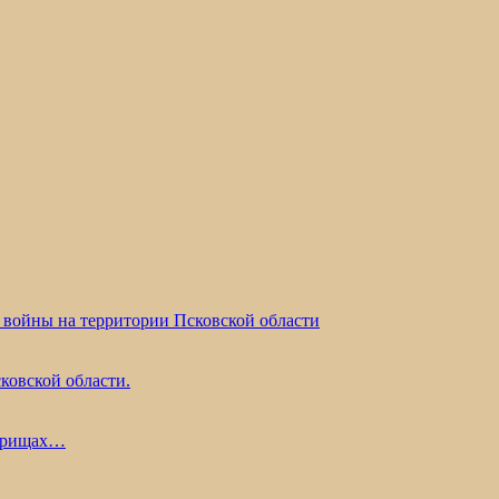
 войны на территории Псковской области
ковской области.
жарищах…