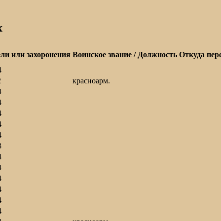
х
ели или захоронения
Воинское звание / Должность
Откуда пер
4
2
красноарм.
4
4
4
4
4
3
4
4
4
4
4
4