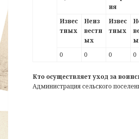
ия
Извес
Неиз
Извес
Н
тных
вестн
тных
в
ых
ы
0
0
0
0
Кто осуществляет уход за воин
Администрация сельского поселени