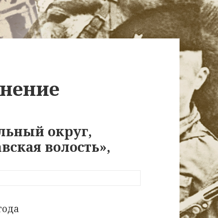
онение
льный округ,
вская волость»,
года