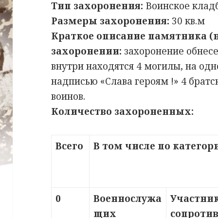
Тип захоронения:
Воинское клад
Размеры захоронения:
30 кв.м
Краткое описание памятника (
захоронении:
захоронение обнесе
внутри находятся 4 могилы, на одн
надписью «Слава героям !» 4 брат
воинов.
Количество захороненных:
Всего
В том числе по катего
0
Военнослужа
Участни
щих
сопроти