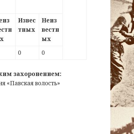
еиз
Извес
Неиз
естн
тных
вестн
х
ых
0
0
ским захоронением:
я «Павская волость»