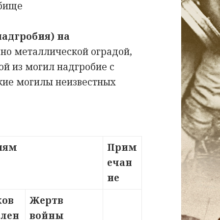
бище
надгробия) на
но металлической оградой,
ой из могил надгробие с
ские могилы неизвестных
риям
Прим
ечан
ие
ков
Жертв
влен
войны