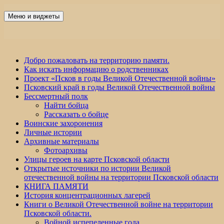
Перейти
к
Меню и виджеты
Победа 60
содержимому
Добро пожаловать на территорию памяти.
Как искать информацию о родственниках
Проект «Псков в годы Великой Отечественной войны»
Псковский край в годы Великой Отечественной войны
Бессмертный полк
Найти бойца
Рассказать о бойце
Воинские захоронения
Личные истории
Архивные материалы
Фотоархивы
Улицы героев на карте Псковской области
Открытые источники по истории Великой
отечественной войны на территории Псковской области
КНИГА ПАМЯТИ
История концентрационных лагерей
Книги о Великой Отечественной войне на территории
Псковской области.
Войной испепеленные года