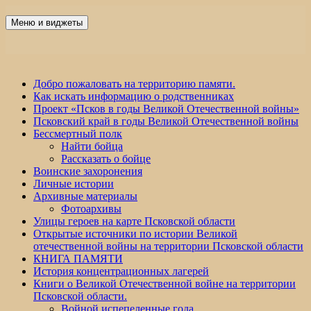
Перейти
к
Меню и виджеты
Победа 60
содержимому
Добро пожаловать на территорию памяти.
Как искать информацию о родственниках
Проект «Псков в годы Великой Отечественной войны»
Псковский край в годы Великой Отечественной войны
Бессмертный полк
Найти бойца
Рассказать о бойце
Воинские захоронения
Личные истории
Архивные материалы
Фотоархивы
Улицы героев на карте Псковской области
Открытые источники по истории Великой
отечественной войны на территории Псковской области
КНИГА ПАМЯТИ
История концентрационных лагерей
Книги о Великой Отечественной войне на территории
Псковской области.
Войной испепеленные года