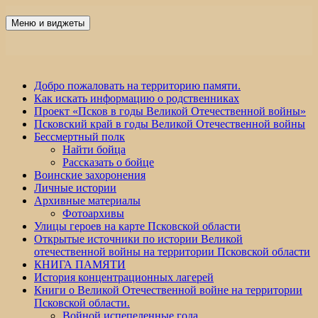
Перейти
к
Меню и виджеты
Победа 60
содержимому
Добро пожаловать на территорию памяти.
Как искать информацию о родственниках
Проект «Псков в годы Великой Отечественной войны»
Псковский край в годы Великой Отечественной войны
Бессмертный полк
Найти бойца
Рассказать о бойце
Воинские захоронения
Личные истории
Архивные материалы
Фотоархивы
Улицы героев на карте Псковской области
Открытые источники по истории Великой
отечественной войны на территории Псковской области
КНИГА ПАМЯТИ
История концентрационных лагерей
Книги о Великой Отечественной войне на территории
Псковской области.
Войной испепеленные года