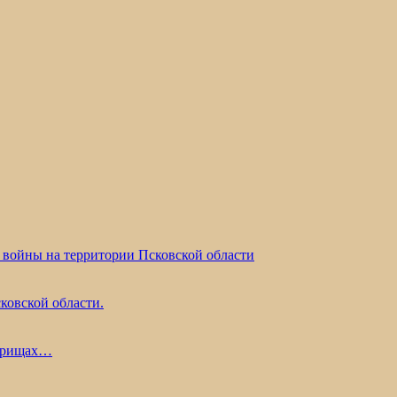
 войны на территории Псковской области
ковской области.
жарищах…