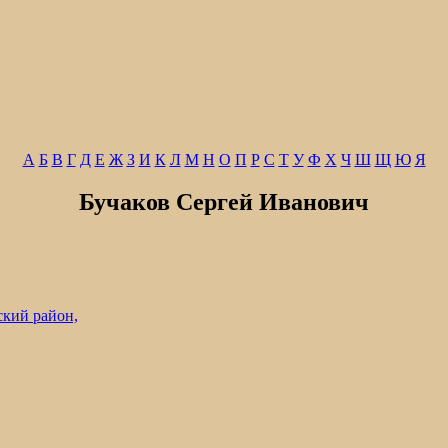
А
Б
В
Г
Д
Е
Ж
З
И
К
Л
М
Н
О
П
Р
С
Т
У
Ф
Х
Ч
Ш
Щ
Ю
Я
Бучаков Сергей Иванович
кий район,