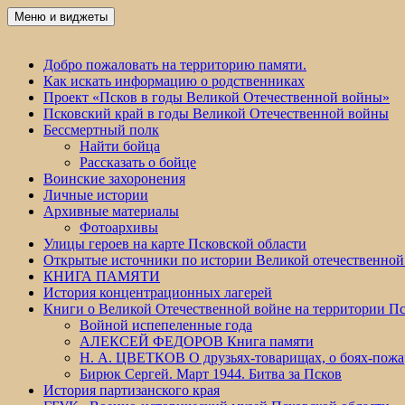
Перейти
Меню и виджеты
Победа 60
к
содержимому
Добро пожаловать на территорию памяти.
Как искать информацию о родственниках
Проект «Псков в годы Великой Отечественной войны»
Псковский край в годы Великой Отечественной войны
Бессмертный полк
Найти бойца
Рассказать о бойце
Воинские захоронения
Личные истории
Архивные материалы
Фотоархивы
Улицы героев на карте Псковской области
Открытые источники по истории Великой отечественной
КНИГА ПАМЯТИ
История концентрационных лагерей
Книги о Великой Отечественной войне на территории Пс
Войной испепеленные года
АЛЕКСЕЙ ФЕДОРОВ Книга памяти
Н. А. ЦВЕТКОВ О друзьях-товарищах, о боях-по
Бирюк Сергей. Март 1944. Битва за Псков
История партизанского края